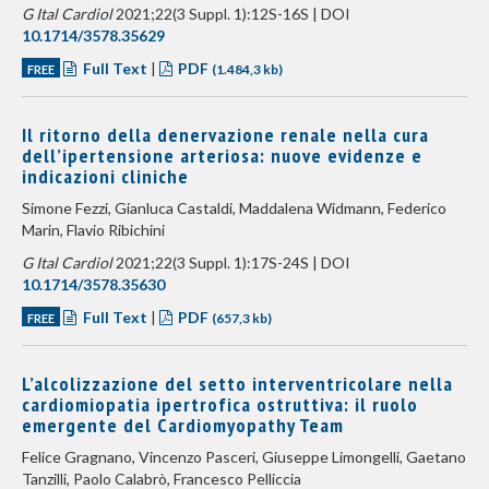
G Ital Cardiol
2021;22(3 Suppl. 1):12S-16S | DOI
10.1714/3578.35629
Full Text
|
PDF
FREE
(1.484,3 kb)
Il ritorno della denervazione renale nella cura
dell’ipertensione arteriosa: nuove evidenze e
indicazioni cliniche
Simone Fezzi, Gianluca Castaldi, Maddalena Widmann, Federico
Marin, Flavio Ribichini
G Ital Cardiol
2021;22(3 Suppl. 1):17S-24S | DOI
10.1714/3578.35630
Full Text
|
PDF
FREE
(657,3 kb)
L’alcolizzazione del setto interventricolare nella
cardiomiopatia ipertrofica ostruttiva: il ruolo
emergente del Cardiomyopathy Team
Felice Gragnano, Vincenzo Pasceri, Giuseppe Limongelli, Gaetano
Tanzilli, Paolo Calabrò, Francesco Pelliccia