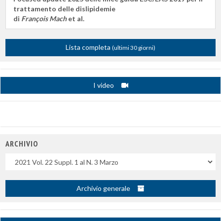
trattamento delle dislipidemie
di
François Mach
et al.
Lista completa
(ultimi 30 giorni)
I video
ARCHIVIO
Uscite
Archivio generale