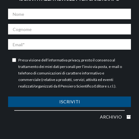
Nome
Cognome
Email
Presa visione dell’
informativa privacy
, presto il consenso al
trattamento dei miei dati personali per l’invio via posta, e-mail o
telefono di comunicazioni di carattere informativo e
commerciale (relative a prodotti, servizi, attività ed eventi
realizzati/organizzati da Il Pensiero Scientifico Editore s.r.l.).
ISCRIVITI
ARCHIVIO