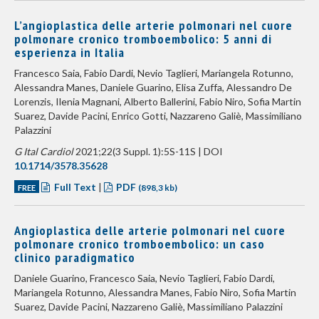
L’angioplastica delle arterie polmonari nel cuore
polmonare cronico tromboembolico: 5 anni di
esperienza in Italia
Francesco Saia, Fabio Dardi, Nevio Taglieri, Mariangela Rotunno,
Alessandra Manes, Daniele Guarino, Elisa Zuffa, Alessandro De
Lorenzis, Ilenia Magnani, Alberto Ballerini, Fabio Niro, Sofia Martin
Suarez, Davide Pacini, Enrico Gotti, Nazzareno Galiè, Massimiliano
Palazzini
G Ital Cardiol
2021;22(3 Suppl. 1):5S-11S | DOI
10.1714/3578.35628
Full Text
|
PDF
FREE
(898,3 kb)
Angioplastica delle arterie polmonari nel cuore
polmonare cronico tromboembolico: un caso
clinico paradigmatico
Daniele Guarino, Francesco Saia, Nevio Taglieri, Fabio Dardi,
Mariangela Rotunno, Alessandra Manes, Fabio Niro, Sofia Martin
Suarez, Davide Pacini, Nazzareno Galiè, Massimiliano Palazzini