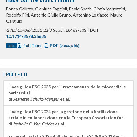
Enrico Gallitto, Gianluca Faggioli, Paolo Spath, Cinzia Marrozzini,
Rodolfo Pini, Antonio Giulio Bruno, Antonino Logiacco, Mauro
Gargiulo
G Ital Cardiol
2021;22(3 Suppl. 1):46S-50S | DOI
10.1714/3578.35635
Full Text
|
PDF
FREE
(2.006,5 kb)
I PIÙ LETTI
Linee guida ESC 2025 per il trattamento delle miocarditi e
pericarditi
di
Jeanette Schulz-Menger
et al.
Linee guida ESC 2024 per la gestione della fibrillazione
atriale in collaborazione con la European Association for ...
di
Isabelle C. Van Gelder
et al.
Focused update 2025 delle linee guida ESC/EAS 2019 per il