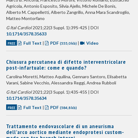
Agricola, Antonio Esposito, Silvia Ajello, Michele De Bonis,
Alberto M. Cappelletti, Alberto Zangrillo, Anna Mara Scandroglio,
Matteo Montorfano
G Ital Cardiol
2021;22(3 Suppl. 1):39S-42S | DOI
10.1714/3578.35633
Full Text
|
PDF
|
Video
FREE
(555,0 kb)
Chiusura percutanea di difetto interventricolare
post-infartuale: come e quando?
Carolina Moretti, Matteo Aquilina, Gennaro Santoro, Elisabetta
Varani, Sabine Vecchio, Alessandra Reggi, Andrea Rubboli
G Ital Cardiol
2021;22(3 Suppl. 1):43S-45S | DOI
10.1714/3578.35634
Full Text
|
PDF
FREE
(584,8 kb)
Trattamento endovascolare di un aneurisma
dell’arco aortico mediante endoprotesi custom-
made con tre branch interni