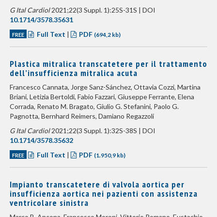
G Ital Cardiol
2021;22(3 Suppl. 1):25S-31S | DOI
10.1714/3578.35631
Full Text
|
PDF
FREE
(694,2 kb)
Plastica mitralica transcatetere per il trattamento
dell’insufficienza mitralica acuta
Francesco Cannata, Jorge Sanz-Sánchez, Ottavia Cozzi, Martina
Briani, Letizia Bertoldi, Fabio Fazzari, Giuseppe Ferrante, Elena
Corrada, Renato M. Bragato, Giulio G. Stefanini, Paolo G.
Pagnotta, Bernhard Reimers, Damiano Regazzoli
G Ital Cardiol
2021;22(3 Suppl. 1):32S-38S | DOI
10.1714/3578.35632
Full Text
|
PDF
FREE
(1.950,9 kb)
Impianto transcatetere di valvola aortica per
insufficienza aortica nei pazienti con assistenza
ventricolare sinistra
Marco B. Ancona, Francesco Moroni, Vittorio Romano, Eustachio