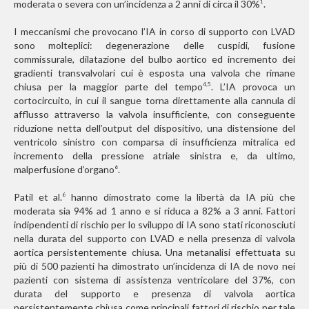
moderata o severa con un’incidenza a 2 anni di circa il 30%
.
1
I meccanismi che provocano l’IA in corso di supporto con LVAD
sono molteplici: degenerazione delle cuspidi, fusione
commissurale, dilatazione del bulbo aortico ed incremento dei
gradienti transvalvolari cui è esposta una valvola che rimane
chiusa per la maggior parte del tempo
. L’IA provoca un
4,5
cortocircuito, in cui il sangue torna direttamente alla cannula di
afflusso attraverso la valvola insufficiente, con conseguente
riduzione netta dell’output del dispositivo, una distensione del
ventricolo sinistro con comparsa di insufficienza mitralica ed
incremento della pressione atriale sinistra e, da ultimo,
malperfusione d’organo
.
6
Patil et al.
hanno dimostrato come la libertà da IA più che
6
moderata sia 94% ad 1 anno e si riduca a 82% a 3 anni. Fattori
indipendenti di rischio per lo sviluppo di IA sono stati riconosciuti
nella durata del supporto con LVAD e nella presenza di valvola
aortica persistentemente chiusa. Una metanalisi effettuata su
più di 500 pazienti ha dimostrato un’incidenza di IA de novo nei
pazienti con sistema di assistenza ventricolare del 37%, con
durata del supporto e presenza di valvola aortica
persistentemente chiusa come principali fattori di rischio per tale