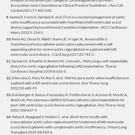
A Report of the American College of Cardiology/American Heart
Association Joint Committee on Clinical Practice Guidelines. J Am Coll
Cardiol 2021;77:450-500.
9.
Santini F, Forni A, Dandale R, et al. First successful management of aortic
valve insufficiency associated with HeartMate II left ventricular assist
device support by transfemoral CoreValve implantation. JACC Cardiovasc
Interv 2012;5:114-5.
10.
Rene AG, Desai N, Wald J, Rame JE, Frogel JK, Anwaruddin S.
Transfemoral transcatheter aortic valve replacement with a self-
expanding valve for severe aortic regurgitation in a patient with left
ventricular assist device. J Card Surg 2017;32:741-5.
11.
Sarwari H, Schaefer A, Barten MJ, Conradi L. TAVI using a self-expandable
device for aortic regurgitation following LVAD implantation. Thorac
Cardiovasc Surg Rep 2019;8:e33-6.
12.
D’Ancona G, Pasic M, Buz S, et al. TAVI for pure aortic valve insufficiency in
a patient with a left ventricular assist device. Ann Thorac Surg
2012;93:e89-91.
13.
Kornberger A, Beiras-Fernandez A, Fichtlscherer S, Assmus B, Moritz A,
Stock UA. Percutaneous SAPIEN S3 transcatheter valve implantation for
post–left ventricular assist device aortic regurgitation. Ann Thorac Surg
2015;100:e67-9.
14.
Yehya A, Rajagopal V, Meduri C, et al. Short-term results with
transcatheter aortic valve replacement for treatment of left ventricular
assist device patients with symptomatic aortic insufficiency. J Heart Lung
Transplant 2019;38:920-6.