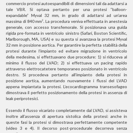
commercio protesi autoespandibili di dimensioni tali da adattarsi a
tale VBR. Si optava pertanto per una protesi “balloon-
expandable” Myval 32 mm, in grado di adattarsi ad un’area
massima di 840 mm
. La procedura veniva effettuata in anestesia
2
generale, con accesso transfemorale. Si posizionava una guida
rigida pre-formata in ventricolo sinistro (Safari, Boston Scientific,
Marlborough, MA, USA) e su questa si avanzava la protesi Myval
32 mm in posizione aortica. Per garantire la perfetta stabilità della
protesi durante l’impianto ed evitare migrazione in ventricolo
della medesima, si effettuavano due procedure: 1) si riduceva al
minimo il flusso del LVAD; 2) si effettuava un pacing rapido
attraverso elettrocatetere temporaneo posizionato in ventricolo
destro. Si procedeva pertanto all’impianto della protesi in
posizione aortica, aumentando nuovamente i flussi del LVAD
appena impiantata la protesi. L’ecocardiogramma transesofageo
dimostrava il perfetto posizionamento della protesi in assenza di
leak periprotesici.
Essendo il flusso vicariato completamente dal LVAD, si assisteva
inoltre all’assenza di apertura sistolica della protesi: anche in
queste fasi la protesi si dimostrava perfettamente competente
(video 3 e 4). Il decorso post-procedurale decorreva senza