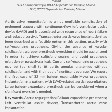
Milano
U.O. Cardiochirurgia, IRCCS Ospedale San Raffaele, Milano
6
UTIC, IRCCS Ospedale San Raffaele, Milano
7
Aortic valve regurgitation is a not negligible complication of
prolonged support with continuous-flow left ventricular assist
device (LVAD) and is associated with recurrence of heart failure
and reduced survival. Transcatheter aortic valve implantation has
been described as a feasible option in this setting, usually with
self-expanding prosthesis. Giving the absence of valvular
calcification, a proper prosthesis oversizing should be guaranteed
in order to achieve sufficient sealing and avoid prosthesis
migration or paravalvular leak. Current self-expanding prosthesis
may be too small to fit aortic annulus anatomies without
calcification and with the need of significant oversize. We report
the first case of 32 mm balloon expandable Myval prosthesis
implantation in a patient with LVAD-related aortic regurgitation.
Large balloon-expandable prosthesis can be considered when a
significant oversize is needed.
Key words.
Aortic regurgitation; Balloon-expandable prosthesis;
Left ventricular assist device; Trans­catheter aortic valve
implantation.