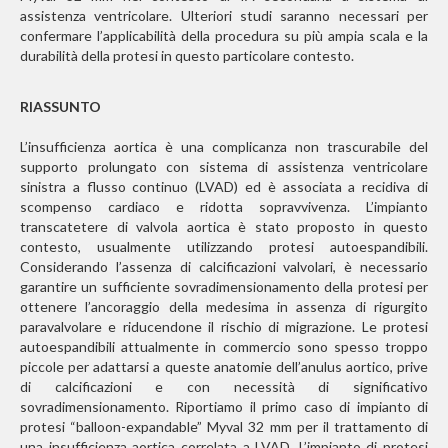
assistenza ventricolare. Ulteriori studi saranno necessari per
confermare l’applicabilità della procedura su più ampia scala e la
durabilità della protesi in questo particolare contesto.
RIASSUNTO
L’insufficienza aortica è una complicanza non trascurabile del
supporto prolungato con sistema di assistenza ventricolare
sinistra a flusso continuo (LVAD) ed è associata a recidiva di
scompenso cardiaco e ridotta sopravvivenza. L’impianto
transcatetere di valvola aortica è stato proposto in questo
contesto, usualmente utilizzando protesi autoespandibili.
Considerando l’assenza di calcificazioni valvolari, è necessario
garantire un sufficiente sovradimensionamento della protesi per
ottenere l’ancoraggio della medesima in assenza di rigurgito
paravalvolare e riducendone il rischio di migrazione. Le protesi
autoespandibili attualmente in commercio sono spesso troppo
piccole per adattarsi a queste anatomie dell’anulus aortico, prive
di calcificazioni e con necessità di significativo
sovradimensionamento. Riportiamo il primo caso di impianto di
protesi “balloon-expandable” Myval 32 mm per il trattamento di
una insufficienza aortica correlata a LVAD. L’impianto di protesi