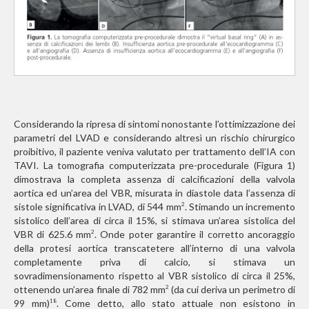
Considerando la ripresa di sintomi nonostante l’ottimizzazione dei
parametri del LVAD e considerando altresì un rischio chirurgico
proibitivo, il paziente veniva valutato per trattamento dell’IA con
TAVI. La tomografia computerizzata pre-procedurale (Figura 1)
dimostrava la completa assenza di calcificazioni della valvola
aortica ed un’area del VBR, misurata in diastole data l’assenza di
sistole significativa in LVAD, di 544 mm
. Stimando un incremento
2
sistolico dell’area di circa il 15%, si stimava un’area sistolica del
VBR di 625.6 mm
. Onde poter garantire il corretto ancoraggio
2
della protesi aortica transcatetere all’interno di una valvola
completamente priva di calcio, si stimava un
sovradimensionamento rispetto al VBR sistolico di circa il 25%,
ottenendo un’area finale di 782 mm
(da cui deriva un perimetro di
2
99 mm)
. Come detto, allo stato attuale non esistono in
18