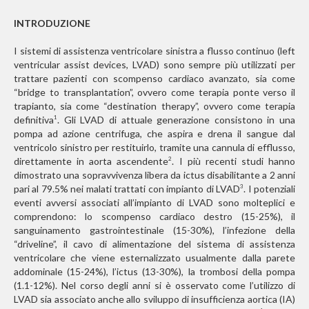
INTRODUZIONE
I sistemi di assistenza ventricolare sinistra a flusso continuo (left
ventricular assist devices, LVAD) sono sempre più utilizzati per
trattare pazienti con scompenso cardiaco avanzato, sia come
“bridge to transplantation”, ovvero come terapia ponte verso il
trapianto, sia come “destination therapy”, ovvero come terapia
definitiva
. Gli LVAD di attuale generazione consistono in una
1
pompa ad azione centrifuga, che aspira e drena il sangue dal
ventricolo sinistro per restituirlo, tramite una cannula di efflusso,
direttamente in aorta ascendente
. I più recenti studi hanno
2
dimostrato una sopravvivenza libera da ictus disabilitante a 2 anni
pari al 79.5% nei malati trattati con impianto di LVAD
. I potenziali
3
eventi avversi associati all’impianto di LVAD sono molteplici e
comprendono: lo scompenso cardiaco destro (15-25%), il
sanguinamento gastrointestinale (15-30%), l’infezione della
“driveline”, il cavo di alimentazione del sistema di assistenza
ventricolare che viene esternalizzato usualmente dalla parete
addominale (15-24%), l’ictus (13-30%), la trombosi della pompa
(1.1-12%). Nel corso degli anni si è osservato come l’utilizzo di
LVAD sia associato anche allo sviluppo di insufficienza aortica (IA)