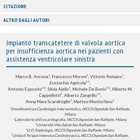
CITAZIONE
ALTRO DAGLI AUTORI
Impianto transcatetere di valvola aortica
per insufficienza aortica nei pazienti con
assistenza ventricolare sinistra
Marco B. Ancona
, Francesco Moroni
, Vittorio Romano
,
1
1
1
Eustachio Agricola
,
2,3
Antonio Esposito
, Silvia Ajello
, Michele De Bonis
, Alberto M.
3,4
5
3,6
Cappelletti
, Alberto Zangrillo
,
7
3,5
Anna Mara Scandroglio
, Matteo Montorfano
5
1
Emodinamica e Cardiologia Interventistica, IRCCS Ospedale San Raffaele,
1
Milano
Laboratorio di Ecocardiografia, IRCCS Ospedale San Raffaele, Milano
2
Università Vita-Salute San Raffaele, Milano
3
U.O. Radiologia, IRCCS Ospedale San Raffaele, Milano
4
Unità di Terapia Intensiva Cardiotoracica, IRCCS Ospedale San Raffaele,
5