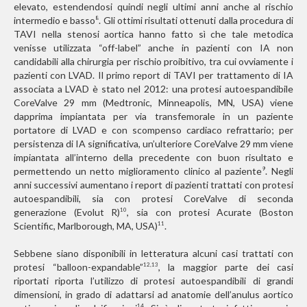
elevato, estendendosi quindi negli ultimi anni anche al rischio
intermedio e basso
. Gli ottimi risultati ottenuti dalla procedura di
8
TAVI nella stenosi aortica hanno fatto sì che tale metodica
venisse utilizzata “off-label” anche in pazienti con IA non
candidabili alla chirurgia per rischio proibitivo, tra cui ovviamente i
pazienti con LVAD. Il primo report di TAVI per trattamento di IA
associata a LVAD è stato nel 2012: una protesi autoespandibile
CoreValve 29 mm (Medtronic, Minneapolis, MN, USA) viene
dapprima impiantata per via transfemorale in un paziente
portatore di LVAD e con scompenso cardiaco refrattario; per
persistenza di IA significativa, un’ulteriore CoreValve 29 mm viene
impiantata all’interno della precedente con buon risultato e
permettendo un netto miglioramento clinico al paziente
. Negli
9
anni successivi aumentano i report di pazienti trattati con protesi
autoespandibili, sia con protesi CoreValve di seconda
generazione (Evolut R)
, sia con protesi Acurate (Boston
10
Scientific, Marlborough, MA, USA)
.
11
Sebbene siano disponibili in letteratura alcuni casi trattati con
protesi “balloon-expandable”
, la maggior parte dei casi
12,13
riportati riporta l’utilizzo di protesi autoespandibili di grandi
dimensioni, in grado di adattarsi ad anatomie dell’anulus aortico
14