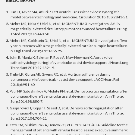
BIBLIOGRAFIA
1.
Han JJ, Acker MA, Atluri P. Left Ventricular assist devices: synergistic
model between technology and medicine. Circulation 2018;138:2841-51.
2.
Mehra MR, Naka Y, Uriel N, et al.; MOMENTUM 3 Investigators. A fully
magnetically levitated circulatory pump for advanced heart failure. N Engl
J Med 2017;376:440-50.
3.
Mehra MR, Goldstein DJ, Uriel N, et al.; MOMENTUM 3 Investigators. Two-
year outcomes with a magnetically levitated cardiac pump in heart failure.
N Engl J Med 2018;378:1386-95.
4.
John R, Mantz K, Eckman P, Rose A, May-Newman K. Aortic valve
pathophysiology during left ventricular assist device support. J Heart Lung
Transplant 2010;29:1321-9.
5.
Truby LK, Garan AR, Givens RC, et al. Aortic insufficiency during
contemporary left ventricular assist device support. JACC Heart Fail
2018;6:951-60.
6.
Patil NP, Sabashnikov A, Mohite PN, et al. De novo aortic regurgitation after
continuous-flow left ventricular assist device implantation. Ann Thorac
Surg 2014;98:850-7.
7.
Gasparovic H, Kopjar T, Saeed D, et al. De novo aortic regurgitation after
continuous-flow left ventricular assist device implantation. Ann Thorac
Surg 2017;104:704-11.
8.
Otto CM, Nishimura RA, Bonow RO, et al. 2020 ACC/AHA Guideline for the
management of patients with valvular heart disease: executive summary: