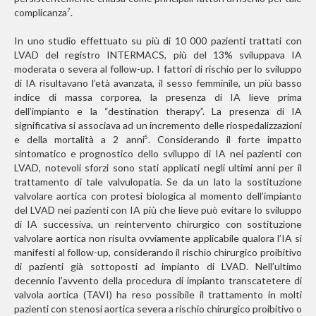
complicanza
.
7
In uno studio effettuato su più di 10 000 pazienti trattati con
LVAD del registro INTERMACS, più del 13% sviluppava IA
moderata o severa al follow-up. I fattori di rischio per lo sviluppo
di IA risultavano l’età avanzata, il sesso femminile, un più basso
indice di massa corporea, la presenza di IA lieve prima
dell’impianto e la “destination therapy”. La presenza di IA
significativa si associava ad un incremento delle riospedalizzazioni
e della mortalità a 2 anni
. Considerando il forte impatto
5
sintomatico e prognostico dello sviluppo di IA nei pazienti con
LVAD, notevoli sforzi sono stati applicati negli ultimi anni per il
trattamento di tale valvulopatia. Se da un lato la sostituzione
valvolare aortica con protesi biologica al momento dell’impianto
del LVAD nei pazienti con IA più che lieve può evitare lo sviluppo
di IA successiva, un reintervento chirurgico con sostituzione
valvolare aortica non risulta ovviamente applicabile qualora l’IA si
manifesti al follow-up, considerando il rischio chirurgico proibitivo
di pazienti già sottoposti ad impianto di LVAD. Nell’ultimo
decennio l’avvento della procedura di impianto transcatetere di
valvola aortica (TAVI) ha reso possibile il trattamento in molti
pazienti con stenosi aortica severa a rischio chirurgico proibitivo o