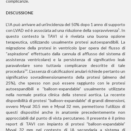
complicanze.
DISCUSSIONE
L’IA può arrivare ad un’incidenza del 50% dopo 1 anno di supporto
con LVAD ed è associata ad una riduzione della sopravvivenza
. In
5
questo contesto la TAVI si è rivelata una buona opzione
terapeutica, utilizzando usualmente protesi autoespandibili. La
migrazione della protesi in ventricolo (per opera del flusso di
“aspirazione” effettuato dalla cannula di afflusso del sistema di
assistenza ventricolare) e la persistenza di significativo leak
paravalvolare sono tuttavia complicanze descritte di tale
procedura
. L’assenza di calcificazioni anulari richiede pertanto un
14
significativo sovradimensionamento della protesi (almeno del
25%), che spesso non può essere raggiunto con le protesi
autoespandibili e “balloon-expandable” usualmente utilizzate
nella normale pratica clinica della stenosi aortica. La recente
disponibilità di protesi “balloon-expandable” di grandi dimensioni,
ovvero Myval 30.5 mm e Myval 32 mm, permettono l’utilizzo di
questi dispositivi anche in anatomie precedentemente non
approcciabili dal punto di vista percutaneo. Il presente è il primo
report di TAVI con impianto di protesi “balloon-expandable”
Myval 32 mm nel contesto di IA secondaria a sistema di