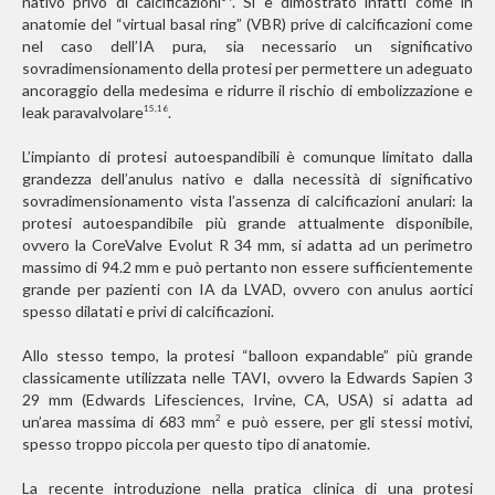
nativo privo di calcificazioni
. Si è dimostrato infatti come in
anatomie del “virtual basal ring” (VBR) prive di calcificazioni come
nel caso dell’IA pura, sia necessario un significativo
sovradimensionamento della protesi per permettere un adeguato
ancoraggio della medesima e ridurre il rischio di embolizzazione e
leak paravalvolare
.
15,16
L’impianto di protesi autoespandibili è comunque limitato dalla
grandezza dell’anulus nativo e dalla necessità di significativo
sovradimensionamento vista l’assenza di calcificazioni anulari: la
protesi autoespandibile più grande attualmente disponibile,
ovvero la CoreValve Evolut R 34 mm, si adatta ad un perimetro
massimo di 94.2 mm e può pertanto non essere sufficientemente
grande per pazienti con IA da LVAD, ovvero con anulus aortici
spesso dilatati e privi di calcificazioni.
Allo stesso tempo, la protesi “balloon expandable” più grande
classicamente utilizzata nelle TAVI, ovvero la Edwards Sapien 3
29 mm (Edwards Lifesciences, Irvine, CA, USA) si adatta ad
un’area massima di 683 mm
e può essere, per gli stessi motivi,
2
spesso troppo piccola per questo tipo di anatomie.
La recente introduzione nella pratica clinica di una protesi