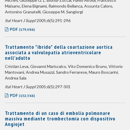
Michev, Giuseppe G. L. Biondi-Zoccai, Flavio Airoldi, Francesco
Maisano, Elena Bignami, Raimondo Bellanca, Assunta Caloro,
Antonino Granatelli, Giuseppe M. Sangiorgi
Ital Heart J Suppl
2005;6(5):291-296
PDF
(179,0 kb)
Trattamento "ibrido" della coartazione aortica
associata a valvulopatia atrioventricolare
nell'adulto
Cristian Leva, Giovanni Mariscalco, Vito Domenico Bruno, Vittorio
Mantovani, Andrea Musazzi, Sandro Ferrarese, Mauro Boscarini,
Andrea Sala
Ital Heart J Suppl
2005;6(5):297-301
PDF
(152,5 kb)
Trattamento di un caso di embolia polmonare
massiva mediante trombectomia con dispositivo
Angiojet