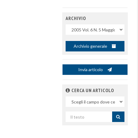
ARCHIVIO
Uscite
Archivio generale
Invia articolo
CERCA UN ARTICOLO
Nel
campo
Cerca
per
titolo