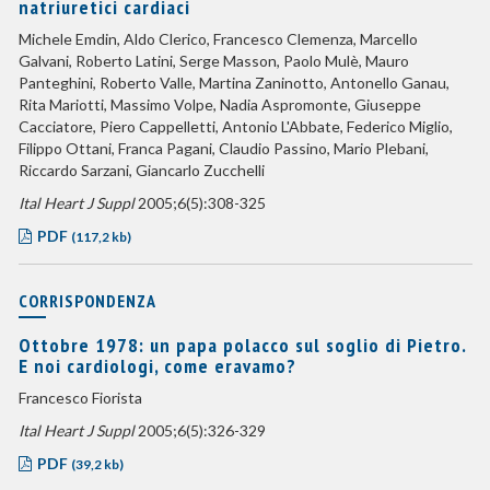
natriuretici cardiaci
Michele Emdin, Aldo Clerico, Francesco Clemenza, Marcello
Galvani, Roberto Latini, Serge Masson, Paolo Mulè, Mauro
Panteghini, Roberto Valle, Martina Zaninotto, Antonello Ganau,
Rita Mariotti, Massimo Volpe, Nadia Aspromonte, Giuseppe
Cacciatore, Piero Cappelletti, Antonio L'Abbate, Federico Miglio,
Filippo Ottani, Franca Pagani, Claudio Passino, Mario Plebani,
Riccardo Sarzani, Giancarlo Zucchelli
Ital Heart J Suppl
2005;6(5):308-325
PDF
(117,2 kb)
CORRISPONDENZA
Ottobre 1978: un papa polacco sul soglio di Pietro.
E noi cardiologi, come eravamo?
Francesco Fiorista
Ital Heart J Suppl
2005;6(5):326-329
PDF
(39,2 kb)