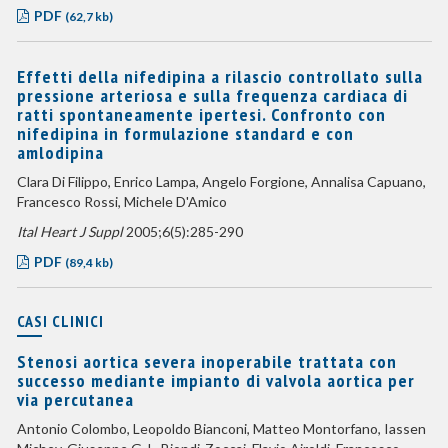
PDF
(62,7 kb)
Effetti della nifedipina a rilascio controllato sulla
pressione arteriosa e sulla frequenza cardiaca di
ratti spontaneamente ipertesi. Confronto con
nifedipina in formulazione standard e con
amlodipina
Clara Di Filippo, Enrico Lampa, Angelo Forgione, Annalisa Capuano,
Francesco Rossi, Michele D'Amico
Ital Heart J Suppl
2005;6(5):285-290
PDF
(89,4 kb)
CASI CLINICI
Stenosi aortica severa inoperabile trattata con
successo mediante impianto di valvola aortica per
via percutanea
Antonio Colombo, Leopoldo Bianconi, Matteo Montorfano, Iassen