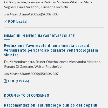
Giulio Speciale, Francesco Pelliccia, Vittorio Vitalone, Maria
Segneri, Paola Valentini, Giuseppe Richichi
Ital Heart J Suppl
2005;6(5):302-305
PDF
(96,1 kb)
IMMAGINI IN MEDICINA CARDIOVASCOLARE
Evoluzione favorevole di un'anomala causa di
versamento pericardico durante ventricolografia
sinistra
Fauzia Vendrametto, Rainer Oberhollenzer, Alessandro Mautone,
Renato Di Gaetano, Walter Pitscheider
Ital Heart J Suppl
2005;6(5):306-307
PDF
(115,7 kb)
DOCUMENTO DI CONSENSO
Raccomandazioni sull'impiego clinico dei peptidi