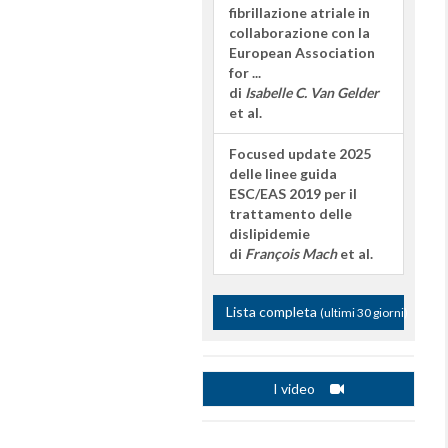
fibrillazione atriale in
collaborazione con la
European Association
for ...
di
Isabelle C. Van Gelder
et al.
Focused update 2025
delle linee guida
ESC/EAS 2019 per il
trattamento delle
dislipidemie
di
François Mach
et al.
Lista completa
(ultimi 30 giorni)
I video