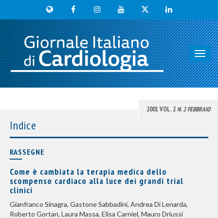
Toggl
navig
2001 VOL. 2
N. 2 FEBBRAIO
Indice
RASSEGNE
Come è cambiata la terapia medica dello
scompenso cardiaco alla luce dei grandi trial
clinici
Gianfranco Sinagra, Gastone Sabbadini, Andrea Di Lenarda,
Roberto Gortan, Laura Massa, Elisa Carniel, Mauro Driussi