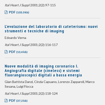
Ital Heart J Suppl
2001;2(2):97-115
PDF
(103,0 kb)
L'evoluzione del laboratorio di cateterismo: nuovi
strumenti e tecniche di imaging
Edoardo Verna
Ital Heart J Suppl
2001;2(2):116-117
PDF
(13,4 kb)
Nuove modalità di imaging coronarico I.
Angiografia digitale (cineless) e sistemi
fluorangioscopici digitali a bassa energia
Gian Battista Danzi, Cinzia Capuano, Lorenzo Zapparoli, Marco
Sesana, Luigi Fiocca
Ital Heart J Suppl
2001;2(2):118-124
PDF
(37,2 kb)