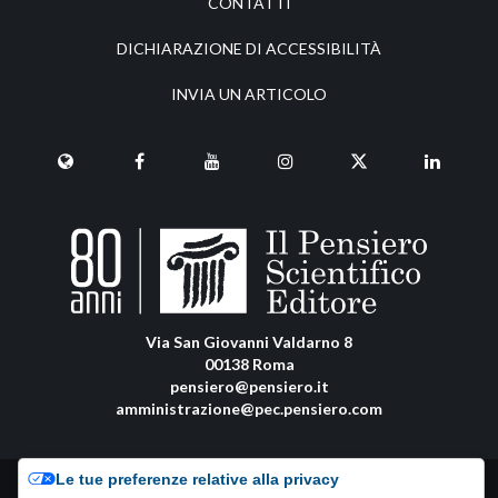
CONTATTI
DICHIARAZIONE DI ACCESSIBILITÀ
INVIA UN ARTICOLO
Via San Giovanni Valdarno 8
00138 Roma
pensiero@pensiero.it
amministrazione@pec.pensiero.com
Le tue preferenze relative alla privacy
Riproduzione e diritti riservati - ISSN online: 1972-6481 |
Privacy Policy
-