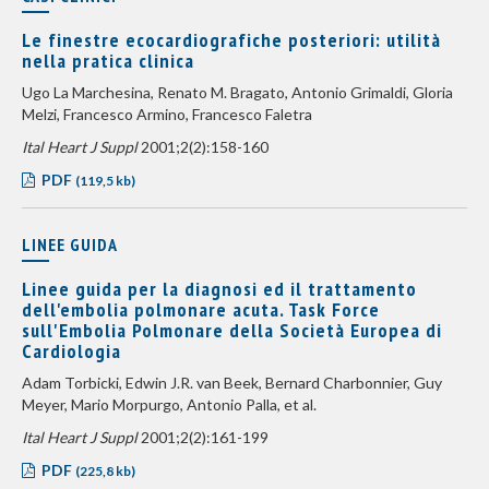
Le finestre ecocardiografiche posteriori: utilità
nella pratica clinica
Ugo La Marchesina, Renato M. Bragato, Antonio Grimaldi, Gloria
Melzi, Francesco Armino, Francesco Faletra
Ital Heart J Suppl
2001;2(2):158-160
PDF
(119,5 kb)
LINEE GUIDA
Linee guida per la diagnosi ed il trattamento
dell'embolia polmonare acuta. Task Force
sull'Embolia Polmonare della Società Europea di
Cardiologia
Adam Torbicki, Edwin J.R. van Beek, Bernard Charbonnier, Guy
Meyer, Mario Morpurgo, Antonio Palla, et al.
Ital Heart J Suppl
2001;2(2):161-199
PDF
(225,8 kb)