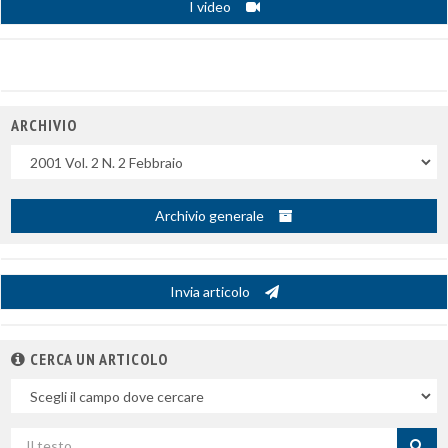
I video
ARCHIVIO
Uscite
Archivio generale
Invia articolo
CERCA UN ARTICOLO
Nel
campo
Cerca