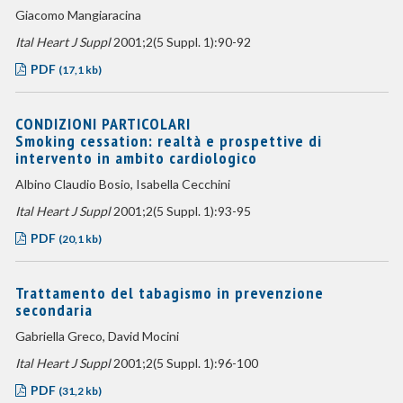
Giacomo Mangiaracina
Ital Heart J Suppl
2001;2(5 Suppl. 1):90-92
PDF
(17,1 kb)
CONDIZIONI PARTICOLARI
Smoking cessation: realtà e prospettive di
intervento in ambito cardiologico
Albino Claudio Bosio, Isabella Cecchini
Ital Heart J Suppl
2001;2(5 Suppl. 1):93-95
PDF
(20,1 kb)
Trattamento del tabagismo in prevenzione
secondaria
Gabriella Greco, David Mocini
Ital Heart J Suppl
2001;2(5 Suppl. 1):96-100
PDF
(31,2 kb)