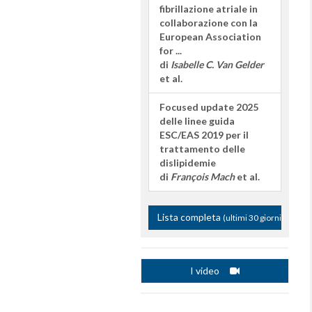
fibrillazione atriale in
collaborazione con la
European Association
for ...
di
Isabelle C. Van Gelder
et al.
Focused update 2025
delle linee guida
ESC/EAS 2019 per il
trattamento delle
dislipidemie
di
François Mach
et al.
Lista completa
(ultimi 30 giorni)
I video