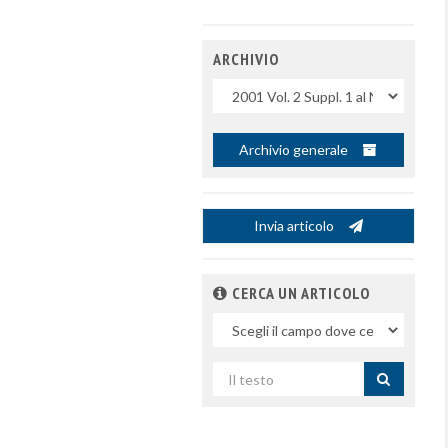
ARCHIVIO
Uscite
Archivio generale
Invia articolo
CERCA UN ARTICOLO
Nel
campo
Cerca
per
titolo