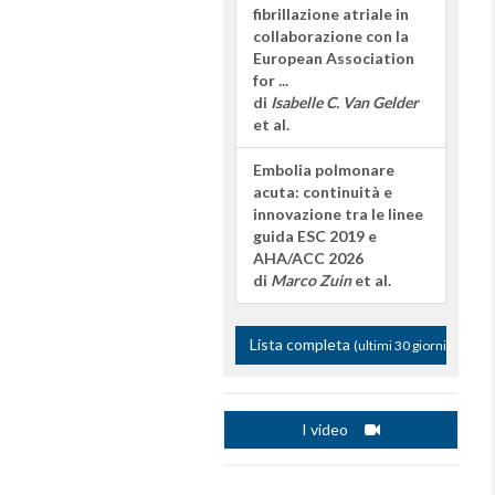
fibrillazione atriale in
collaborazione con la
European Association
for ...
di
Isabelle C. Van Gelder
et al.
Embolia polmonare
acuta: continuità e
innovazione tra le linee
guida ESC 2019 e
AHA/ACC 2026
di
Marco Zuin
et al.
Lista completa
(ultimi 30 giorni)
I video