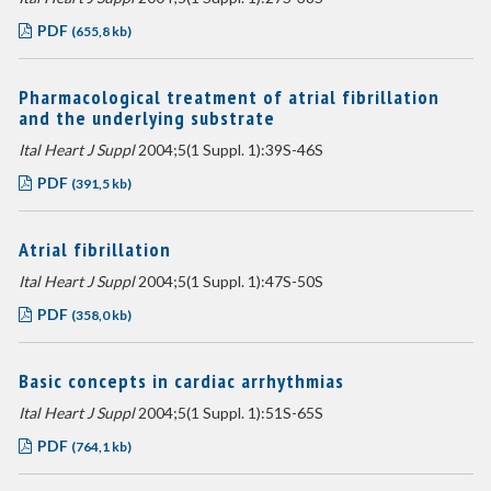
PDF
(655,8 kb)
Pharmacological treatment of atrial fibrillation
and the underlying substrate
Ital Heart J Suppl
2004;5(1 Suppl. 1):39S-46S
PDF
(391,5 kb)
Atrial fibrillation
Ital Heart J Suppl
2004;5(1 Suppl. 1):47S-50S
PDF
(358,0 kb)
Basic concepts in cardiac arrhythmias
Ital Heart J Suppl
2004;5(1 Suppl. 1):51S-65S
PDF
(764,1 kb)