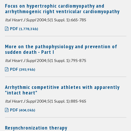
Focus on hypertrophic cardiomyopathy and
arrhythmogenic right ventricular cardiomyopathy
Ital Heart J Suppl
2004;5(1 Suppl. 1):66S-78S
PDF
(1.778,3 kb)
More on the pathophysiology and prevention of
sudden death - Part I
Ital Heart J Suppl
2004;5(1 Suppl. 1):79S-87S
PDF
(393,9 kb)
Arrhythmic competitive athletes with apparently
"intact heart"
Ital Heart J Suppl
2004;5(1 Suppl. 1):88S-96S
PDF
(404,0 kb)
Resynchronization therapy