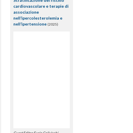
Stratificazione del rischio
cardiovascolare e terapie di
associazione
nell’ipercolesterolemia e
nell’ipertensione
(2025)
Guest Editor Furio Colivicchi