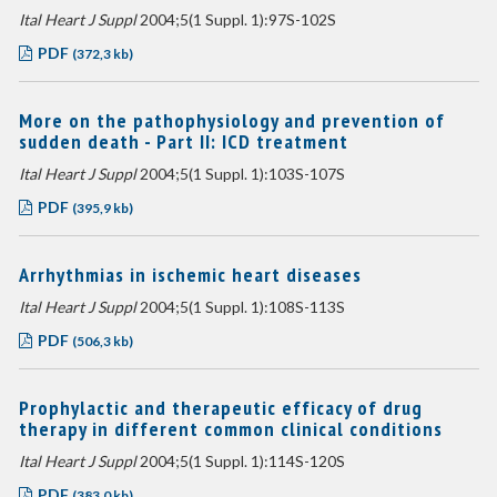
Ital Heart J Suppl
2004;5(1 Suppl. 1):97S-102S
PDF
(372,3 kb)
More on the pathophysiology and prevention of
sudden death - Part II: ICD treatment
Ital Heart J Suppl
2004;5(1 Suppl. 1):103S-107S
PDF
(395,9 kb)
Arrhythmias in ischemic heart diseases
Ital Heart J Suppl
2004;5(1 Suppl. 1):108S-113S
PDF
(506,3 kb)
Prophylactic and therapeutic efficacy of drug
therapy in different common clinical conditions
Ital Heart J Suppl
2004;5(1 Suppl. 1):114S-120S
PDF
(383,0 kb)