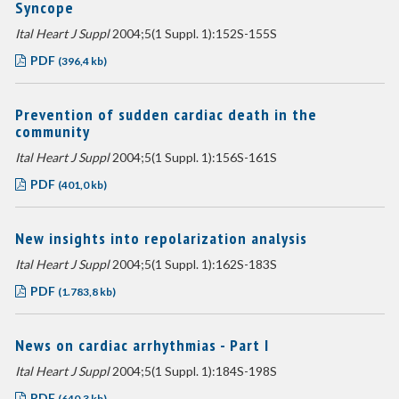
Syncope
Ital Heart J Suppl
2004;5(1 Suppl. 1):152S-155S
PDF
(396,4 kb)
Prevention of sudden cardiac death in the
community
Ital Heart J Suppl
2004;5(1 Suppl. 1):156S-161S
PDF
(401,0 kb)
New insights into repolarization analysis
Ital Heart J Suppl
2004;5(1 Suppl. 1):162S-183S
PDF
(1.783,8 kb)
News on cardiac arrhythmias - Part I
Ital Heart J Suppl
2004;5(1 Suppl. 1):184S-198S
PDF
(640,3 kb)