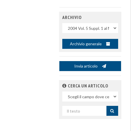
ARCHIVIO
Uscite
Archivio generale
Invia articolo
CERCA UN ARTICOLO
Nel
campo
Cerca
per
titolo