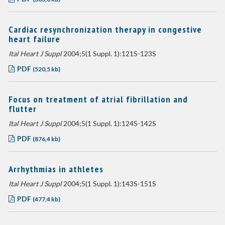
Cardiac resynchronization therapy in congestive
heart failure
Ital Heart J Suppl
2004;5(1 Suppl. 1):121S-123S
PDF
(520,5 kb)
Focus on treatment of atrial fibrillation and
flutter
Ital Heart J Suppl
2004;5(1 Suppl. 1):124S-142S
PDF
(876,4 kb)
Arrhythmias in athletes
Ital Heart J Suppl
2004;5(1 Suppl. 1):143S-151S
PDF
(477,4 kb)