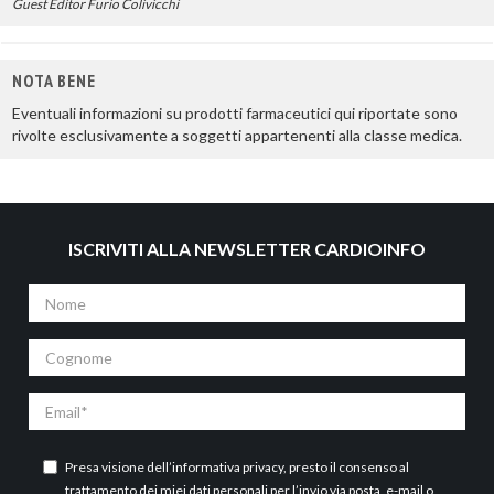
Guest Editor Furio Colivicchi
NOTA BENE
Eventuali informazioni su prodotti farmaceutici qui riportate sono
rivolte esclusivamente a soggetti appartenenti alla classe medica.
ISCRIVITI ALLA NEWSLETTER CARDIOINFO
Nome
Cognome
Email
Presa visione dell’
informativa privacy
, presto il consenso al
trattamento dei miei dati personali per l’invio via posta, e-mail o