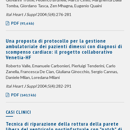
Tomba, Giordano Tasca, Zen Mhagna, Eugenio Quaini
Ital Heart J Suppl
2004;5(4):276-281
PDF
(95,6 kb)
Una proposta di protocollo per la gestione
ambulatoriale dei pazienti dimessi con diagnosi di
scompenso cardiaco: il progetto collaborativo
Venetia-HF
Roberto Valle, Emanuele Carbonieri, Pierluigi Tenderini, Carlo
Zanella, Francesca De Cian, Giuliana Ginocchio, Sergio Cannas,
Daniele Milan, Loredana Milani
Ital Heart J Suppl
2004;5(4):282-291
PDF
(140,5 kb)
CASI CLINICI
Tecnica di riparazione della rottura della parete
libera del ventricolo postinfartuale con "patch" di