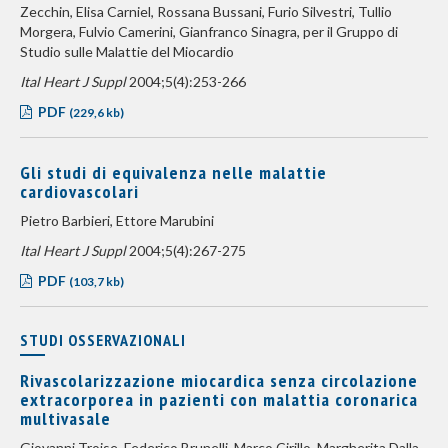
Zecchin, Elisa Carniel, Rossana Bussani, Furio Silvestri, Tullio
Morgera, Fulvio Camerini, Gianfranco Sinagra, per il Gruppo di
Studio sulle Malattie del Miocardio
Ital Heart J Suppl
2004;5(4):253-266
PDF
(229,6 kb)
Gli studi di equivalenza nelle malattie
cardiovascolari
Pietro Barbieri, Ettore Marubini
Ital Heart J Suppl
2004;5(4):267-275
PDF
(103,7 kb)
STUDI OSSERVAZIONALI
Rivascolarizzazione miocardica senza circolazione
extracorporea in pazienti con malattia coronarica
multivasale
Giovanni Troise, Federico Brunelli, Marco Cirillo, Margherita Dalla