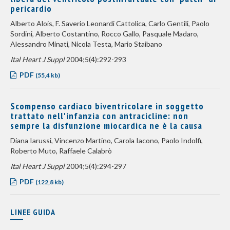
pericardio
Alberto Alois, F. Saverio Leonardi Cattolica, Carlo Gentili, Paolo
Sordini, Alberto Costantino, Rocco Gallo, Pasquale Madaro,
Alessandro Minati, Nicola Testa, Mario Staibano
Ital Heart J Suppl
2004;5(4):292-293
PDF
(55,4 kb)
Scompenso cardiaco biventricolare in soggetto
trattato nell'infanzia con antracicline: non
sempre la disfunzione miocardica ne è la causa
Diana Iarussi, Vincenzo Martino, Carola Iacono, Paolo Indolfi,
Roberto Muto, Raffaele Calabrò
Ital Heart J Suppl
2004;5(4):294-297
PDF
(122,8 kb)
LINEE GUIDA