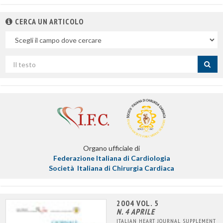
CERCA UN ARTICOLO
Nel
campo
Cerca
per
titolo
Organo ufficiale di
Federazione Italiana di Cardiologia
Società Italiana di Chirurgia Cardiaca
2004 VOL. 5
N. 4 APRILE
ITALIAN HEART JOURNAL SUPPLEMENT