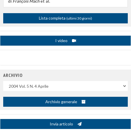
di
François Mach
et al.
Lista completa
(ultimi 30 giorni)
I video
ARCHIVIO
Uscite
Archivio generale
Invia articolo