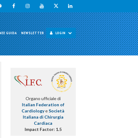
NEE GUIDA
NEWSLETTER
LOGIN
Organo ufficiale di
Italian Federation of
Cardiology
e
Società
Italiana di Chirurgia
Cardiaca
Impact Factor: 1.5