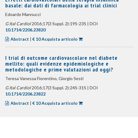
basale: dai dati di farmacologia ai trial clinici
Edoardo Mannucci
G Ital Cardiol
2016;17(3 Suppl. 2):19S-23S | DOI
10.1714/2206.23820
Abstract
|
€ 10 Acquista articolo
I trial di outcome cardiovascolare nel diabete
mellito: quali evidenze epidemiologiche e
metodologiche e prime valutazioni ad oggi?
Teresa Vanessa Fiorentino, Giorgio Sesti
G Ital Cardiol
2016;17(3 Suppl. 2):24S-31S | DOI
10.1714/2206.23822
Abstract
|
€ 10 Acquista articolo