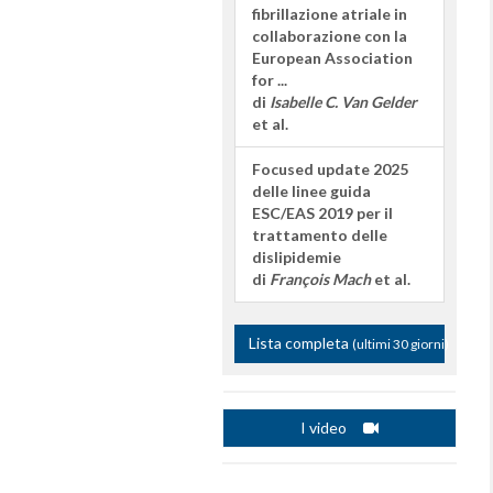
fibrillazione atriale in
collaborazione con la
European Association
for ...
di
Isabelle C. Van Gelder
et al.
Focused update 2025
delle linee guida
ESC/EAS 2019 per il
trattamento delle
dislipidemie
di
François Mach
et al.
Lista completa
(ultimi 30 giorni)
I video