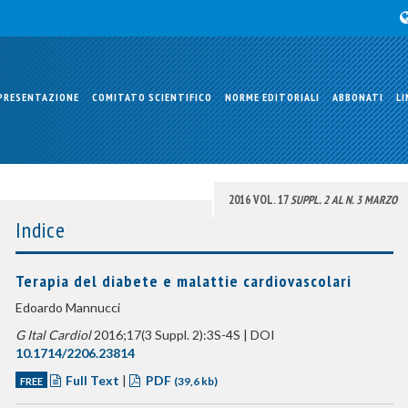
PRESENTAZIONE
COMITATO SCIENTIFICO
NORME EDITORIALI
ABBONATI
LI
2016 VOL. 17
SUPPL. 2 AL N. 3 MARZO
Indice
Terapia del diabete e malattie cardiovascolari
Edoardo Mannucci
G Ital Cardiol
2016;17(3 Suppl. 2):3S-4S | DOI
10.1714/2206.23814
Full Text
|
PDF
FREE
(39,6 kb)