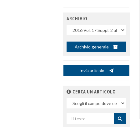
ARCHIVIO
Uscite
Archivio generale
Invia articolo
CERCA UN ARTICOLO
Nel
campo
Cerca
per
titolo