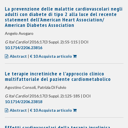
La prevenzione delle malattie cardiovascolari negli
adulti con diabete di tipo 2 alla luce del recente
statement dell’American Heart Association/
American Diabetes Association
Angelo Avogaro
G Ital Cardiol
2016;17(3 Suppl. 2):5S-11S | DOI
10.1714/2206.23816
Abstract
|
€ 10 Acquista articolo
Le terapie incretiniche e l’approccio clinico
multifattoriale del paziente cardiometabolico
Agostino Consoli, Patrizia Di Fulvio
G Ital Cardiol
2016;17(3 Suppl. 2):12S-18S | DOI
10.1714/2206.23818
Abstract
|
€ 10 Acquista articolo
Effetti cardiovascolari della terapia insulinica