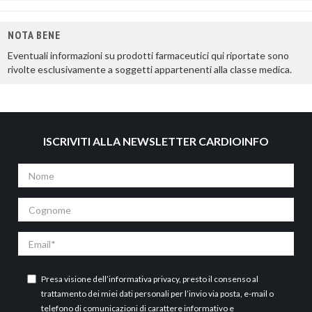
NOTA BENE
Eventuali informazioni su prodotti farmaceutici qui riportate sono
rivolte esclusivamente a soggetti appartenenti alla classe medica.
ISCRIVITI ALLA NEWSLETTER CARDIOINFO
Nome
Cognome
Email
Presa visione dell’
informativa privacy
, presto il consenso al
trattamento dei miei dati personali per l’invio via posta, e-mail o
telefono di comunicazioni di carattere informativo e