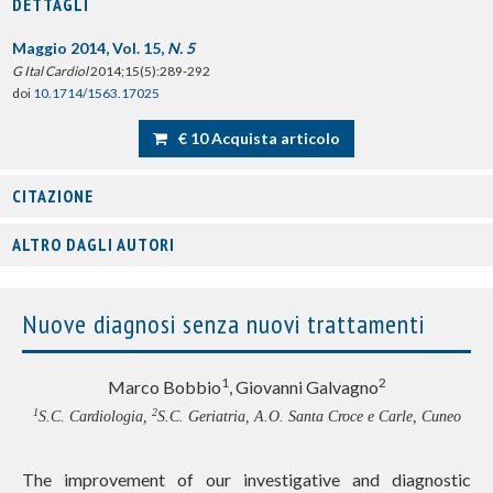
DETTAGLI
Maggio 2014, Vol. 15,
N. 5
G Ital Cardiol
2014;15(5):289-292
doi
10.1714/1563.17025
€ 10 Acquista articolo
CITAZIONE
ALTRO DAGLI AUTORI
Nuove diagnosi senza nuovi trattamenti
1
2
Marco Bobbio
, Giovanni Galvagno
1
2
S.C. Cardiologia,
S.C. Geriatria, A.O. Santa Croce e Carle, Cuneo
The improvement of our investigative and diagnostic