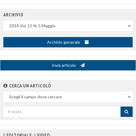
ARCHIVIO
Uscite
Archivio generale
Invia articolo
CERCA UN ARTICOLO
Nel
campo
Cerca
per
titolo
L'EDITORIALE: I VIDEO