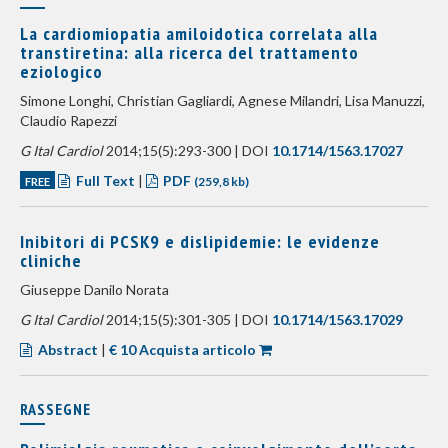
La cardiomiopatia amiloidotica correlata alla
transtiretina: alla ricerca del trattamento
eziologico
Simone Longhi, Christian Gagliardi, Agnese Milandri, Lisa Manuzzi,
Claudio Rapezzi
G Ital Cardiol
2014;15(5):293-300 | DOI
10.1714/1563.17027
Full Text
|
PDF
FREE
(259,8 kb)
Inibitori di PCSK9 e dislipidemie: le evidenze
cliniche
Giuseppe Danilo Norata
G Ital Cardiol
2014;15(5):301-305 | DOI
10.1714/1563.17029
Abstract
|
€ 10 Acquista articolo
RASSEGNE