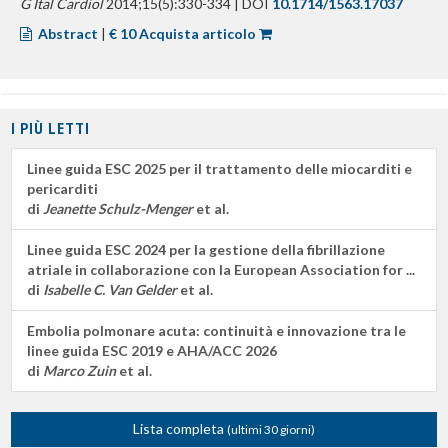
G Ital Cardiol
2014;15(5):330-334 | DOI
10.1714/1563.17037
Abstract
|
€ 10 Acquista articolo
I PIÙ LETTI
Linee guida ESC 2025 per il trattamento delle miocarditi e
pericarditi
di
Jeanette Schulz-Menger
et al.
Linee guida ESC 2024 per la gestione della fibrillazione
atriale in collaborazione con la European Association for ...
di
Isabelle C. Van Gelder
et al.
Embolia polmonare acuta: continuità e innovazione tra le
linee guida ESC 2019 e AHA/ACC 2026
di
Marco Zuin
et al.
Lista completa
(ultimi 30 giorni)