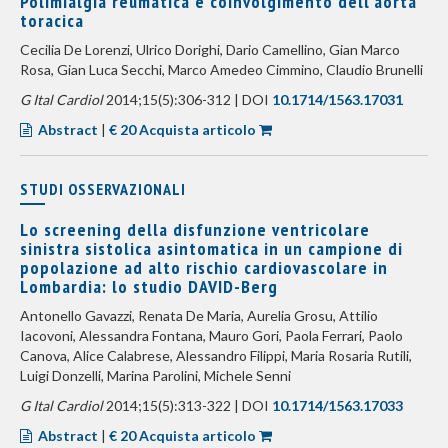
Polimialgia reumatica e coinvolgimento dell’aorta
toracica
Cecilia De Lorenzi, Ulrico Dorighi, Dario Camellino, Gian Marco
Rosa, Gian Luca Secchi, Marco Amedeo Cimmino, Claudio Brunelli
G Ital Cardiol
2014;15(5):306-312 | DOI
10.1714/1563.17031
Abstract
|
€ 20 Acquista articolo
STUDI OSSERVAZIONALI
Lo screening della disfunzione ventricolare
sinistra sistolica asintomatica in un campione di
popolazione ad alto rischio cardiovascolare in
Lombardia: lo studio DAVID-Berg
Antonello Gavazzi, Renata De Maria, Aurelia Grosu, Attilio
Iacovoni, Alessandra Fontana, Mauro Gori, Paola Ferrari, Paolo
Canova, Alice Calabrese, Alessandro Filippi, Maria Rosaria Rutili,
Luigi Donzelli, Marina Parolini, Michele Senni
G Ital Cardiol
2014;15(5):313-322 | DOI
10.1714/1563.17033
Abstract
|
€ 20 Acquista articolo