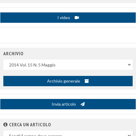
I video
ARCHIVIO
Uscite
Archivio generale
Invia articolo
CERCA UN ARTICOLO
Nel