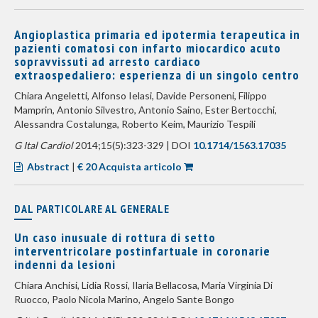
Angioplastica primaria ed ipotermia terapeutica in
pazienti comatosi con infarto miocardico acuto
sopravvissuti ad arresto cardiaco
extraospedaliero: esperienza di un singolo centro
Chiara Angeletti, Alfonso Ielasi, Davide Personeni, Filippo
Mamprin, Antonio Silvestro, Antonio Saino, Ester Bertocchi,
Alessandra Costalunga, Roberto Keim, Maurizio Tespili
G Ital Cardiol
2014;15(5):323-329 | DOI
10.1714/1563.17035
Abstract
|
€ 20 Acquista articolo
DAL PARTICOLARE AL GENERALE
Un caso inusuale di rottura di setto
interventricolare postinfartuale in coronarie
indenni da lesioni
Chiara Anchisi, Lidia Rossi, Ilaria Bellacosa, Maria Virginia Di
Ruocco, Paolo Nicola Marino, Angelo Sante Bongo