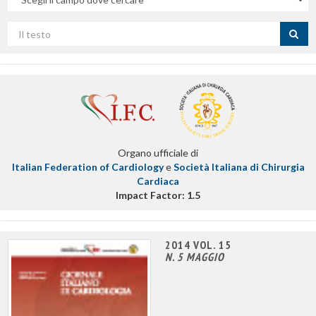
campo
Cerca
per
titolo
Organo ufficiale di
Italian Federation of Cardiology
e
Società Italiana di Chirurgia
Cardiaca
Impact Factor: 1.5
2014 VOL. 15
N. 5 MAGGIO