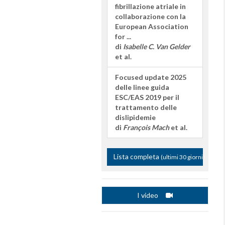
fibrillazione atriale in
collaborazione con la
European Association
for ...
di
Isabelle C. Van Gelder
et al.
Focused update 2025
delle linee guida
ESC/EAS 2019 per il
trattamento delle
dislipidemie
di
François Mach
et al.
Lista completa
(ultimi 30 giorni)
I video