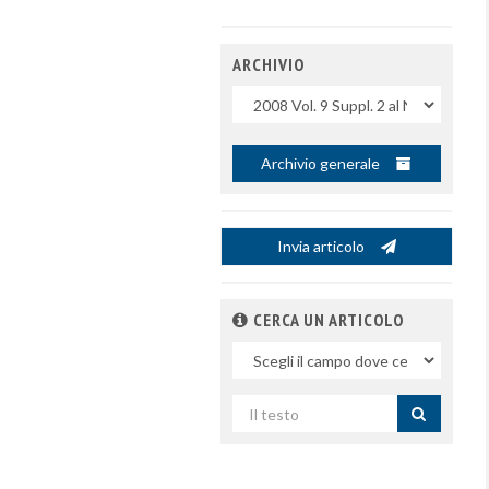
ARCHIVIO
Uscite
Archivio generale
Invia articolo
CERCA UN ARTICOLO
Nel
campo
Cerca
per
titolo