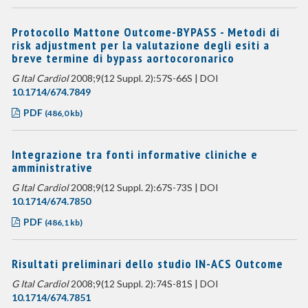
Protocollo Mattone Outcome-BYPASS - Metodi di
risk adjustment per la valutazione degli esiti a
breve termine di bypass aortocoronarico
G Ital Cardiol
2008;9(12 Suppl. 2):57S-66S | DOI
10.1714/674.7849
PDF
(486,0 kb)
Integrazione tra fonti informative cliniche e
amministrative
G Ital Cardiol
2008;9(12 Suppl. 2):67S-73S | DOI
10.1714/674.7850
PDF
(486,1 kb)
Risultati preliminari dello studio IN-ACS Outcome
G Ital Cardiol
2008;9(12 Suppl. 2):74S-81S | DOI
10.1714/674.7851