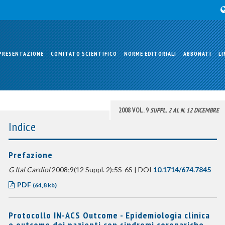
PRESENTAZIONE
COMITATO SCIENTIFICO
NORME EDITORIALI
ABBONATI
LI
2008 VOL. 9
SUPPL. 2 AL N. 12 DICEMBRE
Indice
Prefazione
G Ital Cardiol
2008;9(12 Suppl. 2):5S-6S | DOI
10.1714/674.7845
PDF
(64,8 kb)
Protocollo IN-ACS Outcome - Epidemiologia clinica
e outcome dei pazienti con sindromi coronariche