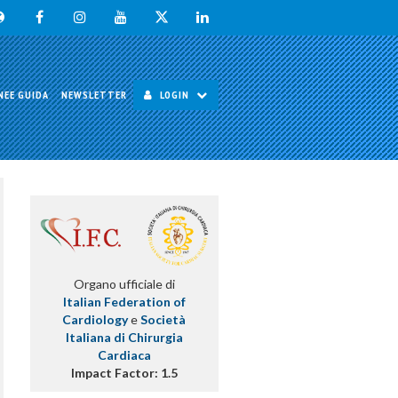
NEE GUIDA
NEWSLETTER
LOGIN
Organo ufficiale di
Italian Federation of
Cardiology
e
Società
Italiana di Chirurgia
Cardiaca
Impact Factor: 1.5