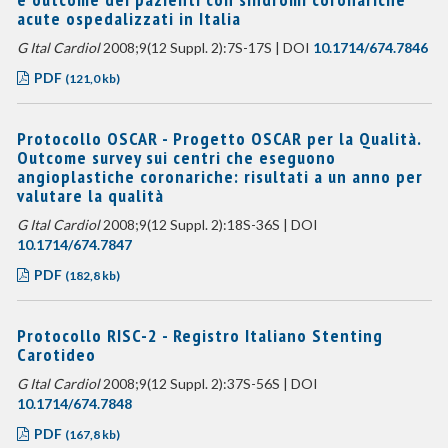
acute ospedalizzati in Italia
G Ital Cardiol
2008;9(12 Suppl. 2):7S-17S | DOI
10.1714/674.7846
PDF
(121,0 kb)
Protocollo OSCAR - Progetto OSCAR per la Qualità.
Outcome survey sui centri che eseguono
angioplastiche coronariche: risultati a un anno per
valutare la qualità
G Ital Cardiol
2008;9(12 Suppl. 2):18S-36S | DOI
10.1714/674.7847
PDF
(182,8 kb)
Protocollo RISC-2 - Registro Italiano Stenting
Carotideo
G Ital Cardiol
2008;9(12 Suppl. 2):37S-56S | DOI
10.1714/674.7848
PDF
(167,8 kb)