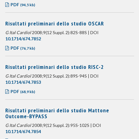
PDF
(94,5 kb)
Risultati preliminari dello studio OSCAR
G Ital Cardiol
2008;9(12 Suppl. 2):82S-88S | DOI
10.1714/674.7852
PDF
(76,7 kb)
Risultati preliminari dello studio RISC-2
G Ital Cardiol
2008;9(12 Suppl. 2):89S-94S | DOI
10.1714/674.7853
PDF
(68,9 kb)
Risultati preliminari dello studio Mattone
Outcome-BYPASS
G Ital Cardiol
2008;9(12 Suppl. 2):95S-102S | DOI
10.1714/674.7854