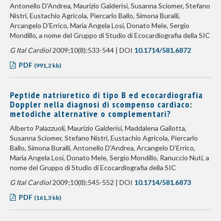
Antonello D'Andrea, Maurizio Galderisi, Susanna Sciomer, Stefano
Nistri, Eustachio Agricola, Piercarlo Ballo, Simona Buralli,
Arcangelo D'Errico, Maria Angela Losi, Donato Mele, Sergio
Mondillo, a nome del Gruppo di Studio di Ecocardiografia della SIC
G Ital Cardiol
2009;10(8):533-544 | DOI
10.1714/581.6872
PDF
(991,2 kb)
Peptide natriuretico di tipo B ed ecocardiografia
Doppler nella diagnosi di scompenso cardiaco:
metodiche alternative o complementari?
Alberto Palazzuoli, Maurizio Galderisi, Maddalena Gallotta,
Susanna Sciomer, Stefano Nistri, Eustachio Agricola, Piercarlo
Ballo, Simona Buralli, Antonello D'Andrea, Arcangelo D'Errico,
Maria Angela Losi, Donato Mele, Sergio Mondillo, Ranuccio Nuti, a
nome del Gruppo di Studio di Ecocardiografia della SIC
G Ital Cardiol
2009;10(8):545-552 | DOI
10.1714/581.6873
PDF
(161,3 kb)