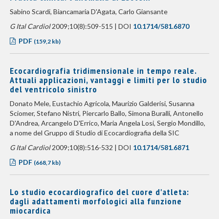
Sabino Scardi, Biancamaria D'Agata, Carlo Giansante
G Ital Cardiol
2009;10(8):509-515 | DOI
10.1714/581.6870
PDF
(159,2 kb)
Ecocardiografia tridimensionale in tempo reale.
Attuali applicazioni, vantaggi e limiti per lo studio
del ventricolo sinistro
Donato Mele, Eustachio Agricola, Maurizio Galderisi, Susanna
Sciomer, Stefano Nistri, Piercarlo Ballo, Simona Buralli, Antonello
D'Andrea, Arcangelo D'Errico, Maria Angela Losi, Sergio Mondillo,
a nome del Gruppo di Studio di Ecocardiografia della SIC
G Ital Cardiol
2009;10(8):516-532 | DOI
10.1714/581.6871
PDF
(668,7 kb)
Lo studio ecocardiografico del cuore d'atleta:
dagli adattamenti morfologici alla funzione
miocardica