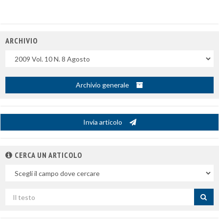
ARCHIVIO
Uscite
Archivio generale
Invia articolo
CERCA UN ARTICOLO
Nel
campo
Cerca
per
titolo