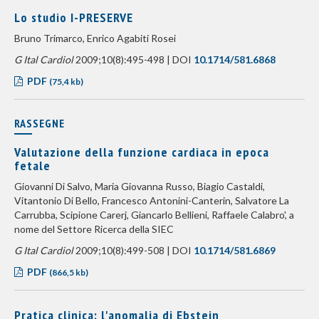
Lo studio I-PRESERVE
Bruno Trimarco, Enrico Agabiti Rosei
G Ital Cardiol
2009;10(8):495-498 | DOI
10.1714/581.6868
PDF
(75,4 kb)
RASSEGNE
Valutazione della funzione cardiaca in epoca
fetale
Giovanni Di Salvo, Maria Giovanna Russo, Biagio Castaldi,
Vitantonio Di Bello, Francesco Antonini-Canterin, Salvatore La
Carrubba, Scipione Carerj, Giancarlo Bellieni, Raffaele Calabro', a
nome del Settore Ricerca della SIEC
G Ital Cardiol
2009;10(8):499-508 | DOI
10.1714/581.6869
PDF
(866,5 kb)
Pratica clinica: l'anomalia di Ebstein