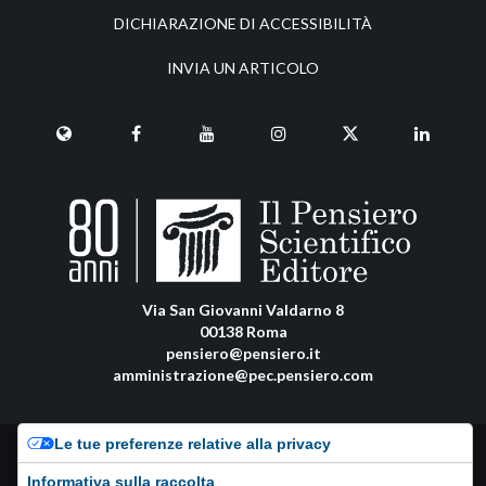
DICHIARAZIONE DI ACCESSIBILITÀ
INVIA UN ARTICOLO
Via San Giovanni Valdarno 8
00138 Roma
pensiero@pensiero.it
amministrazione@pec.pensiero.com
Le tue preferenze relative alla privacy
Riproduzione e diritti riservati - ISSN online: 1972-6481 |
Privacy Policy
-
Cookie Policy
Informativa sulla raccolta