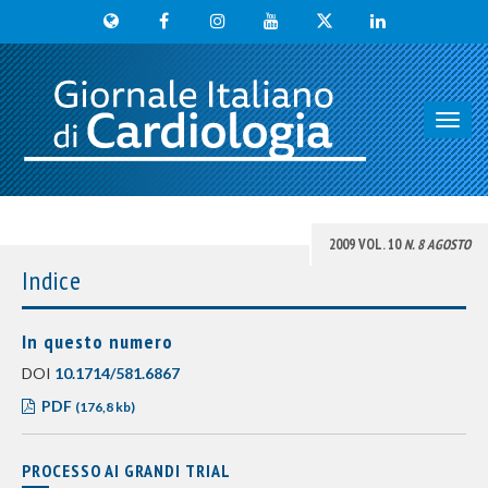
Toggl
navig
2009 VOL. 10
N. 8 AGOSTO
Indice
In questo numero
DOI
10.1714/581.6867
PDF
(176,8 kb)
PROCESSO AI GRANDI TRIAL