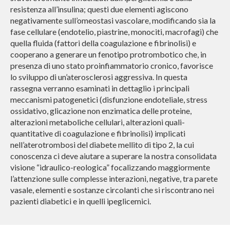
resistenza all’insulina; questi due elementi agiscono
negativamente sull’omeostasi vascolare, modificando sia la
fase cellulare (endotelio, piastrine, monociti, macrofagi) che
quella fluida (fattori della coagulazione e fibrinolisi) e
cooperano a generare un fenotipo protrombotico che, in
presenza di uno stato proinfiammatorio cronico, favorisce
lo sviluppo di un’aterosclerosi aggressiva. In questa
rassegna verranno esaminati in dettaglio i principali
meccanismi patogenetici (disfunzione endoteliale, stress
ossidativo, glicazione non enzimatica delle proteine,
alterazioni metaboliche cellulari, alterazioni quali-
quantitative di coagulazione e fibrinolisi) implicati
nell’aterotrombosi del diabete mellito di tipo 2, la cui
conoscenza ci deve aiutare a superare la nostra consolidata
visione “idraulico-reologica” focalizzando maggiormente
l’attenzione sulle complesse interazioni, negative, tra parete
vasale, elementi e sostanze circolanti che si riscontrano nei
pazienti diabetici e in quelli ipeglicemici.