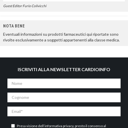
Guest Editor Furio Colivicchi
NOTA BENE
Eventuali informazioni su prodotti farmaceutici qui riportate sono
rivolte esclusivamente a soggetti appartenenti alla classe medica.
ISCRIVITI ALLA NEWSLETTER CARDIOINFO
Nome
Cognome
Email
Presa visione dell’
informativa privacy
, presto il consenso al