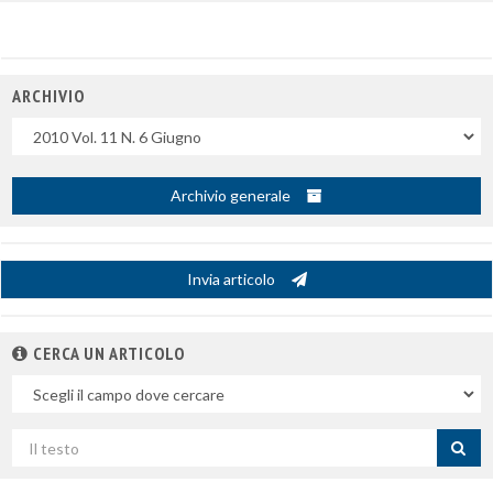
ARCHIVIO
Uscite
Archivio generale
Invia articolo
CERCA UN ARTICOLO
Nel
campo
Cerca
per
titolo