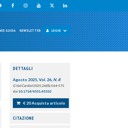
NEE GUIDA
NEWSLETTER
LOGIN
DETTAGLI
Agosto 2025, Vol. 26,
N. 8
G Ital Cardiol
2025;26(8):564-575
doi
10.1714/4531.45332
€ 20 Acquista articolo
CITAZIONE