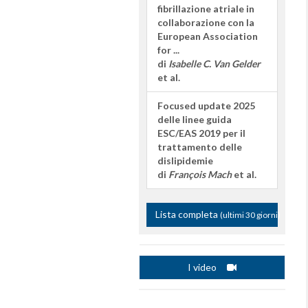
fibrillazione atriale in
collaborazione con la
European Association
for ...
di
Isabelle C. Van Gelder
et al.
Focused update 2025
delle linee guida
ESC/EAS 2019 per il
trattamento delle
dislipidemie
di
François Mach
et al.
Lista completa
(ultimi 30 giorni)
I video