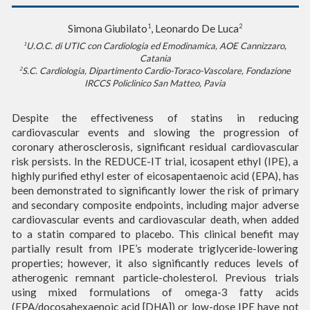
1
2
Simona Giubilato
, Leonardo De Luca
U.O.C. di UTIC con Cardiologia ed Emodinamica, AOE Cannizzaro,
1
Catania
S.C. Cardiologia, Dipartimento Cardio-Toraco-Vascolare, Fondazione
2
IRCCS Policlinico San Matteo, Pavia
Despite the effectiveness of statins in reducing
cardiovascular events and slowing the progression of
coronary atherosclerosis, significant residual cardiovascular
risk persists. In the REDUCE-IT trial, icosapent ethyl (IPE), a
highly purified ethyl ester of eicosapentaenoic acid (EPA), has
been demonstrated to significantly lower the risk of primary
and secondary composite endpoints, including major adverse
cardiovascular events and cardiovascular death, when added
to a statin compared to placebo. This clinical benefit may
partially result from IPE’s moderate triglyceride-lowering
properties; however, it also significantly reduces levels of
atherogenic remnant particle-cholesterol. Previous trials
using mixed formulations of omega-3 fatty acids
(EPA/docosahexaenoic acid [DHA]) or low-dose IPE have not