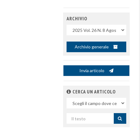
ARCHIVIO
Uscite
Archivio generale
Invia articolo
CERCA UN ARTICOLO
Nel
campo
Cerca
per
titolo