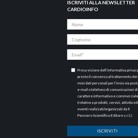
ISCRIVITI ALLA NEWSLETTER
CARDIOINFO
Nome
Cognome
Email
Presa visione dell’
informativa privac
presto il consenso al trattamento dei
miei dati personali per l’invio via post
e-mail o telefono di comunicazioni di
carattere informativo e commercial
(relative a prodotti, servizi, attività ed
eventi realizzati/organizzati da Il
Pensiero Scientifico Editore s.r.l.).
ISCRIVITI