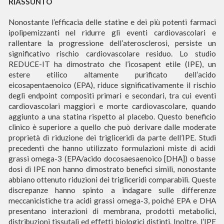
RIASSUNTO
Nonostante l’efficacia delle statine e dei più potenti farmaci
ipolipemizzanti nel ridurre gli eventi cardiovascolari e
rallentare la progressione dell’aterosclerosi, persiste un
significativo rischio cardiovascolare residuo. Lo studio
REDUCE-IT ha dimostrato che l’icosapent etile (IPE), un
estere etilico altamente purificato dell’acido
eicosapentaenoico (EPA), riduce significativamente il rischio
degli endpoint compositi primari e secondari, tra cui eventi
cardiovascolari maggiori e morte cardiovascolare, quando
aggiunto a una statina rispetto al placebo. Questo beneficio
clinico è superiore a quello che può derivare dalle moderate
proprietà di riduzione dei trigliceridi da parte dell’IPE. Studi
precedenti che hanno utilizzato formulazioni miste di acidi
grassi omega-3 (EPA/acido docosaesaenoico [DHA]) o basse
dosi di IPE non hanno dimostrato benefici simili, nonostante
abbiano ottenuto riduzioni dei trigliceridi comparabili. Queste
discrepanze hanno spinto a indagare sulle differenze
meccanicistiche tra acidi grassi omega-3, poiché EPA e DHA
presentano interazioni di membrana, prodotti metabolici,
distribuzioni tissutali ed effetti biologici distinti. Inoltre, l’IPE