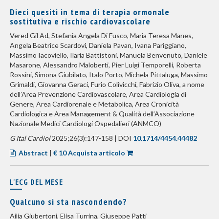
Dieci quesiti in tema di terapia ormonale
sostitutiva e rischio cardiovascolare
Vered Gil Ad, Stefania Angela Di Fusco, Maria Teresa Manes,
Angela Beatrice Scardovi, Daniela Pavan, Ivana Pariggiano,
Massimo Iacoviello, Ilaria Battistoni, Manuela Benvenuto, Daniele
Masarone, Alessandro Maloberti, Pier Luigi Temporelli, Roberta
Rossini, Simona Giubilato, Italo Porto, Michela Pittaluga, Massimo
Grimaldi, Giovanna Geraci, Furio Colivicchi, Fabrizio Oliva, a nome
dell’Area Prevenzione Cardiovascolare, Area Cardiologia di
Genere, Area Cardiorenale e Metabolica, Area Cronicità
Cardiologica e Area Management & Qualità dell’Associazione
Nazionale Medici Cardiologi Ospedalieri (ANMCO)
G Ital Cardiol
2025;26(3):147-158 | DOI
10.1714/4454.44482
Abstract
|
€ 10 Acquista articolo
L'ECG DEL MESE
Qualcuno si sta nascondendo?
Ailia Giubertoni, Elisa Turrina, Giuseppe Patti