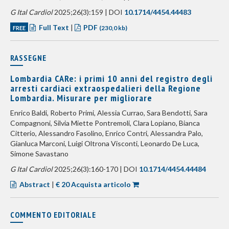
G Ital Cardiol
2025;26(3):159 | DOI
10.1714/4454.44483
Full Text
|
PDF
FREE
(230,0 kb)
RASSEGNE
Lombardia CARe: i primi 10 anni del registro degli
arresti cardiaci extraospedalieri della Regione
Lombardia. Misurare per migliorare
Enrico Baldi, Roberto Primi, Alessia Currao, Sara Bendotti, Sara
Compagnoni, Silvia Miette Pontremoli, Clara Lopiano, Bianca
Citterio, Alessandro Fasolino, Enrico Contri, Alessandra Palo,
Gianluca Marconi, Luigi Oltrona Visconti, Leonardo De Luca,
Simone Savastano
G Ital Cardiol
2025;26(3):160-170 | DOI
10.1714/4454.44484
Abstract
|
€ 20 Acquista articolo
COMMENTO EDITORIALE