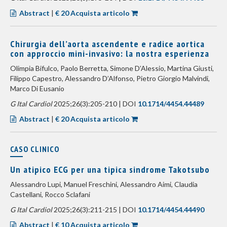
Abstract
|
€ 20 Acquista articolo
Chirurgia dell’aorta ascendente e radice aortica
con approccio mini-invasivo: la nostra esperienza
Olimpia Bifulco, Paolo Berretta, Simone D’Alessio, Martina Giusti,
Filippo Capestro, Alessandro D’Alfonso, Pietro Giorgio Malvindi,
Marco Di Eusanio
G Ital Cardiol
2025;26(3):205-210 | DOI
10.1714/4454.44489
Abstract
|
€ 20 Acquista articolo
CASO CLINICO
Un atipico ECG per una tipica sindrome Takotsubo
Alessandro Lupi, Manuel Freschini, Alessandro Aimi, Claudia
Castellani, Rocco Sclafani
G Ital Cardiol
2025;26(3):211-215 | DOI
10.1714/4454.44490
Abstract
|
€ 10 Acquista articolo