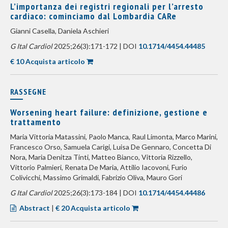
L’importanza dei registri regionali per l’arresto
cardiaco: cominciamo dal Lombardia CARe
Gianni Casella, Daniela Aschieri
G Ital Cardiol
2025;26(3):171-172 | DOI
10.1714/4454.44485
€ 10 Acquista articolo
RASSEGNE
Worsening heart failure: definizione, gestione e
trattamento
Maria Vittoria Matassini, Paolo Manca, Raul Limonta, Marco Marini,
Francesco Orso, Samuela Carigi, Luisa De Gennaro, Concetta Di
Nora, Maria Denitza Tinti, Matteo Bianco, Vittoria Rizzello,
Vittorio Palmieri, Renata De Maria, Attilio Iacovoni, Furio
Colivicchi, Massimo Grimaldi, Fabrizio Oliva, Mauro Gori
G Ital Cardiol
2025;26(3):173-184 | DOI
10.1714/4454.44486
Abstract
|
€ 20 Acquista articolo