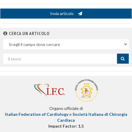
Invia articolo
CERCA UN ARTICOLO
Nel
campo
Cerca
per
titolo
Organo ufficiale di
Italian Federation of Cardiology
e
Società Italiana di Chirurgia
Cardiaca
Impact Factor: 1.5