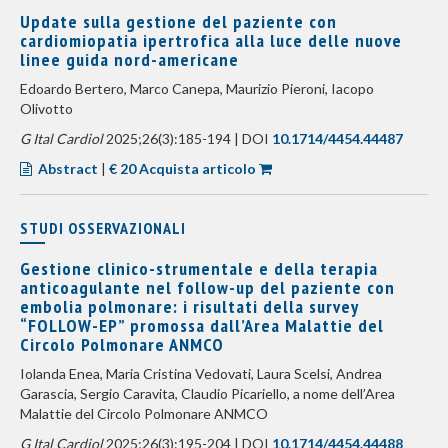
Update sulla gestione del paziente con
cardiomiopatia ipertrofica alla luce delle nuove
linee guida nord-americane
Edoardo Bertero, Marco Canepa, Maurizio Pieroni, Iacopo
Olivotto
G Ital Cardiol
2025;26(3):185-194 | DOI
10.1714/4454.44487
Abstract
|
€ 20 Acquista articolo
STUDI OSSERVAZIONALI
Gestione clinico-strumentale e della terapia
anticoagulante nel follow-up del paziente con
embolia polmonare: i risultati della survey
“FOLLOW-EP” promossa dall’Area Malattie del
Circolo Polmonare ANMCO
Iolanda Enea, Maria Cristina Vedovati, Laura Scelsi, Andrea
Garascia, Sergio Caravita, Claudio Picariello, a nome dell’Area
Malattie del Circolo Polmonare ANMCO
G Ital Cardiol
2025;26(3):195-204 | DOI
10.1714/4454.44488