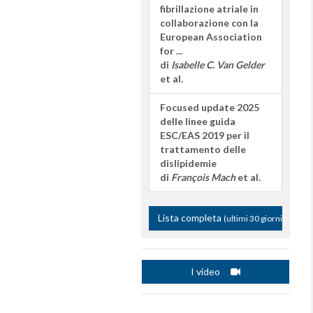
fibrillazione atriale in
collaborazione con la
European Association
for ...
di
Isabelle C. Van Gelder
et al.
Focused update 2025
delle linee guida
ESC/EAS 2019 per il
trattamento delle
dislipidemie
di
François Mach
et al.
Lista completa
(ultimi 30 giorni)
I video