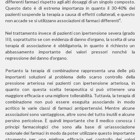
differenti farmaci rispetto agli alti dosaggi di un singolo composto.
Questo dato è di estrema importanza in quanto il 30-40% dei
pazienti sospende la terapia a causa di effetti collaterali, e questo
non accade se si utilizzano associazioni di farmaci differenti
.
4
Nel trattamento invece di pazienti con ipertensione severa (grado
III), soprattutto se con evidenza di danno d’organo, la scelta di una
terapia di associazione è obbligatoria, in quanto è richiesto un
abbassamento importante dei valori pressori nonché la
regressione del danno d’organo.
Pertanto la terapia di combinazione rappresenta una delle più
importanti soluzioni al problema dello scarso controllo della
pressione arteriosa nei pazienti con ipertensione arteriosa, in
quanto con questa scelta terapeutica si può ottenere una
maggiore efficacia e una migliore tollerabilità. Tuttavia, la terapia di
combinazione non può essere eseguita associando in modo
acritico le varie classi di farmaci antipertensivi. Mentre alcune
associazioni sono vantaggiose, altre sono del tutto inutili e alcune
persino pericolose. È quindi importante che il medico conosca i
principi farmacologici che sono alla base di un’associazione
razionale dei farmaci in modo da poter utilizzare questo importante
strumento per una migliore efficacia nel controllo dei valori