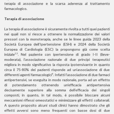
terapia di associazione e la scarsa aderenza al trattamento
farmacologico.
Terapia di associazione
La terapia di associazione è sicuramente rivolta a tutti quei pazienti
nei quali non si riesce a ottenere la normalizzazione dei valori
pressori con la monoterapia, anche se le linee guida 2023 della
Società Europea dell’Ipertensione (ESH) e 2024 della Società
Europea di Cardiologia (ESC) la propongono già come scelta
iniziale
. Nel paziente con ipertensione di grado I-II (lieve-
2,3
moderata), l’associazione razionale di due principi terapeutici
migliora in modo significativo la risposta ipotensivante in quanto
circa il 75-80% dei pazienti risponde ad un’associazione di due
differenti agenti farmacologici
. Infatti l’associazione di due farmaci
4
antipertensivi, se eseguita in modo razionale, porta ad un effetto
di potenziamento ottenendo un’efficacia antipertensiva
decisamente superiore alla somma dell’efficacia dei singoli
composti, in quanto, in tal modo, è possibile bloccare alcuni
meccanismi riflessi omeostatici e minimizzare gli effetti collaterali.
A questo proposito alcuni studi clinici hanno dimostrato che gli
effetti avversi sono meno frequenti con basse dosi di due