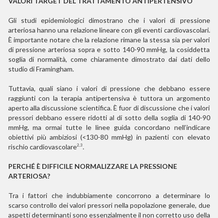
VALORI TARGET DEL TRATTAMENTO ANTIPERTENSIVO
Gli studi epidemiologici dimostrano che i valori di pressione
arteriosa hanno una relazione lineare con gli eventi cardiovascolari.
È importante notare che la relazione rimane la stessa sia per valori
di pressione arteriosa sopra e sotto 140-90 mmHg, la cosiddetta
soglia di normalità, come chiaramente dimostrato dai dati dello
studio di Framingham.
Tuttavia, quali siano i valori di pressione che debbano essere
raggiunti con la terapia antipertensiva è tuttora un argomento
aperto alla discussione scientifica. È fuor di discussione che i valori
pressori debbano essere ridotti al di sotto della soglia di 140-90
mmHg, ma ormai tutte le linee guida concordano nell’indicare
obiettivi più ambiziosi (<130-80 mmHg) in pazienti con elevato
rischio cardiovascolare
.
2,3
PERCHÉ
È
DIFFICILE NORMALIZZARE LA PRESSIONE
ARTERIOSA?
Tra i fattori che indubbiamente concorrono a determinare lo
scarso controllo dei valori pressori nella popolazione generale, due
aspetti determinanti sono essenzialmente il non corretto uso della