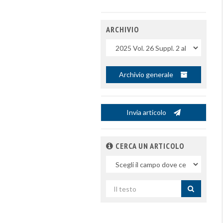
ARCHIVIO
Uscite
Archivio generale
Invia articolo
CERCA UN ARTICOLO
Nel
campo
Cerca
per
titolo