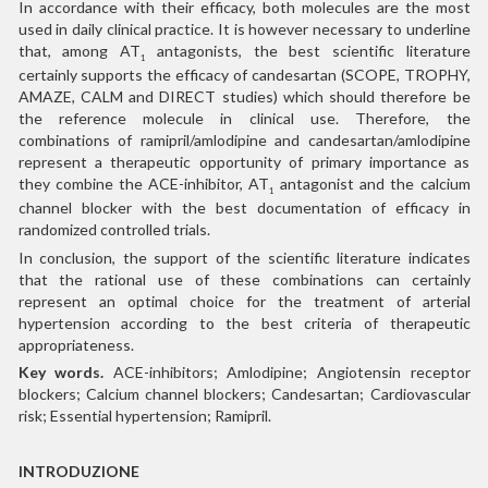
In accordance with their efficacy, both molecules are the most
used in daily clinical practice. It is however necessary to underline
that, among AT
antagonists, the best scientific literature
1
certainly supports the efficacy of candesartan (SCOPE, TROPHY,
AMAZE, CALM and DIRECT studies) which should therefore be
the reference molecule in clinical use. Therefore, the
combinations of ramipril/amlodipine and candesartan/amlodipine
represent a therapeutic opportunity of primary importance as
they combine the ACE-inhibitor, AT
antagonist and the calcium
1
channel blocker with the best documentation of efficacy in
randomized controlled trials.
In conclusion, the support of the scientific literature indicates
that the rational use of these combinations can certainly
represent an optimal choice for the treatment of arterial
hypertension according to the best criteria of therapeutic
appropriateness.
Key words.
ACE-inhibitors; Amlodipine; Angiotensin receptor
blockers; Calcium channel blockers; Candesartan; Cardiovascular
risk; Essential hypertension; Ramipril.
INTRODUZIONE