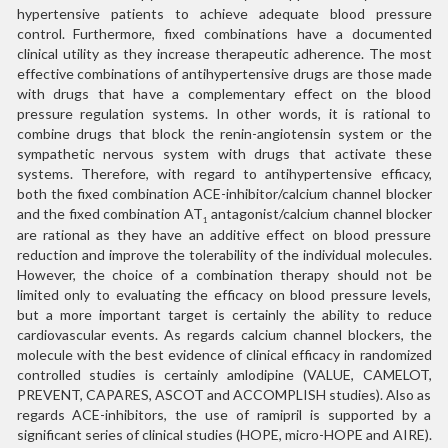
hypertensive patients to achieve adequate blood pressure
control. Furthermore, fixed combinations have a documented
clinical utility as they increase therapeutic adherence. The most
effective combinations of antihypertensive drugs are those made
with drugs that have a complementary effect on the blood
pressure regulation systems. In other words, it is rational to
combine drugs that block the renin-angiotensin system or the
sympathetic nervous system with drugs that activate these
systems. Therefore, with regard to antihypertensive efficacy,
both the fixed combination ACE-inhibitor/calcium channel blocker
and the fixed combination AT
antagonist/calcium channel blocker
1
are rational as they have an additive effect on blood pressure
reduction and improve the tolerability of the individual molecules.
However, the choice of a combination therapy should not be
limited only to evaluating the efficacy on blood pressure levels,
but a more important target is certainly the ability to reduce
cardiovascular events. As regards calcium channel blockers, the
molecule with the best evidence of clinical efficacy in randomized
controlled studies is certainly amlodipine (VALUE, CAMELOT,
PREVENT, CAPARES, ASCOT and ACCOMPLISH studies). Also as
regards ACE-inhibitors, the use of ramipril is supported by a
significant series of clinical studies (HOPE, micro-HOPE and AIRE).