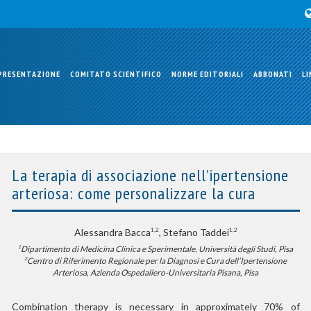
PRESENTAZIONE
COMITATO SCIENTIFICO
NORME EDITORIALI
ABBONATI
LI
La terapia di associazione nell’ipertensione
arteriosa: come personalizzare la cura
Alessandra Bacca
, Stefano Taddei
1,2
1,2
Dipartimento di Medicina Clinica e Sperimentale, Università degli Studi, Pisa
1
Centro di Riferimento Regionale per la Diagnosi e Cura dell’Ipertensione
2
Arteriosa, Azienda Ospedaliero-Universitaria Pisana, Pisa
Combination therapy is necessary in approximately 70% of