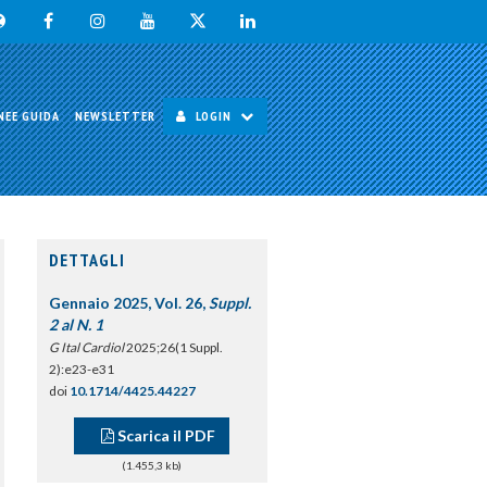
NEE GUIDA
NEWSLETTER
LOGIN
DETTAGLI
Gennaio 2025, Vol. 26,
Suppl.
2 al N. 1
G Ital Cardiol
2025;26(1 Suppl.
2):e23-e31
doi
10.1714/4425.44227
Scarica il PDF
(1.455,3 kb)