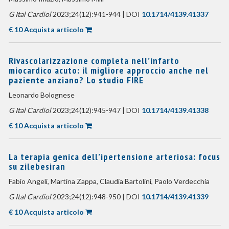
G Ital Cardiol
2023;24(12):941-944 | DOI
10.1714/4139.41337
€ 10 Acquista articolo
Rivascolarizzazione completa nell’infarto
miocardico acuto: il migliore approccio anche nel
paziente anziano? Lo studio FIRE
Leonardo Bolognese
G Ital Cardiol
2023;24(12):945-947 | DOI
10.1714/4139.41338
€ 10 Acquista articolo
La terapia genica dell’ipertensione arteriosa: focus
su zilebesiran
Fabio Angeli, Martina Zappa, Claudia Bartolini, Paolo Verdecchia
G Ital Cardiol
2023;24(12):948-950 | DOI
10.1714/4139.41339
€ 10 Acquista articolo