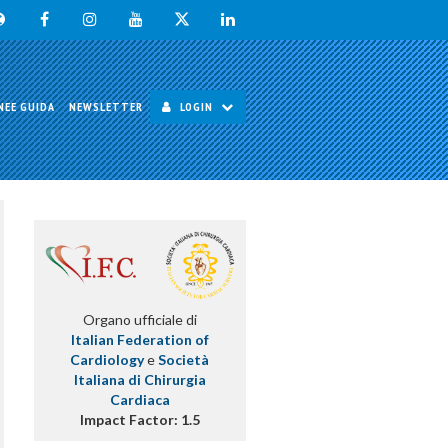
NEE GUIDA
NEWSLETTER
LOGIN
Organo ufficiale di
Italian Federation of
Cardiology
e
Società
Italiana di Chirurgia
Cardiaca
Impact Factor: 1.5