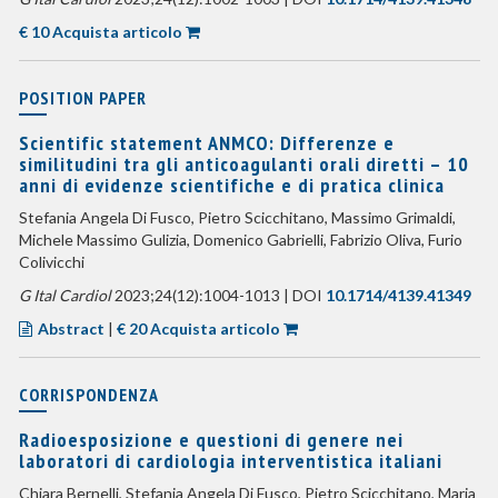
€ 10 Acquista articolo
POSITION PAPER
Scientific statement ANMCO: Differenze e
similitudini tra gli anticoagulanti orali diretti – 10
anni di evidenze scientifiche e di pratica clinica
Stefania Angela Di Fusco, Pietro Scicchitano, Massimo Grimaldi,
Michele Massimo Gulizia, Domenico Gabrielli, Fabrizio Oliva, Furio
Colivicchi
G Ital Cardiol
2023;24(12):1004-1013 | DOI
10.1714/4139.41349
Abstract
|
€ 20 Acquista articolo
CORRISPONDENZA
Radioesposizione e questioni di genere nei
laboratori di cardiologia interventistica italiani
Chiara Bernelli, Stefania Angela Di Fusco, Pietro Scicchitano, Maria