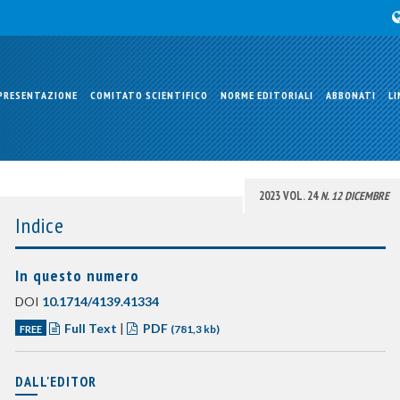
PRESENTAZIONE
COMITATO SCIENTIFICO
NORME EDITORIALI
ABBONATI
LI
2023 VOL. 24
N. 12 DICEMBRE
Indice
In questo numero
DOI
10.1714/4139.41334
Full Text
|
PDF
FREE
(781,3 kb)
DALL'EDITOR