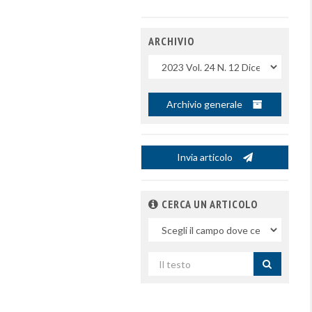
ARCHIVIO
Uscite
Archivio generale
Invia articolo
CERCA UN ARTICOLO
Nel
campo
Cerca
per
titolo