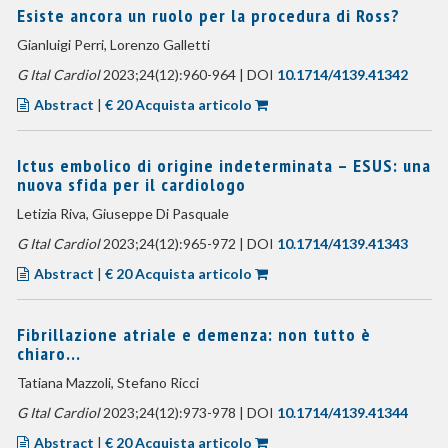
Esiste ancora un ruolo per la procedura di Ross?
Gianluigi Perri, Lorenzo Galletti
G Ital Cardiol
2023;24(12):960-964 | DOI
10.1714/4139.41342
Abstract
|
€ 20 Acquista articolo
Ictus embolico di origine indeterminata – ESUS: una
nuova sfida per il cardiologo
Letizia Riva, Giuseppe Di Pasquale
G Ital Cardiol
2023;24(12):965-972 | DOI
10.1714/4139.41343
Abstract
|
€ 20 Acquista articolo
Fibrillazione atriale e demenza: non tutto è
chiaro...
Tatiana Mazzoli, Stefano Ricci
G Ital Cardiol
2023;24(12):973-978 | DOI
10.1714/4139.41344
Abstract
|
€ 20 Acquista articolo