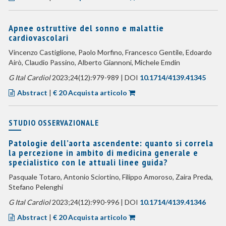
Apnee ostruttive del sonno e malattie
cardiovascolari
Vincenzo Castiglione, Paolo Morfino, Francesco Gentile, Edoardo
Airò, Claudio Passino, Alberto Giannoni, Michele Emdin
G Ital Cardiol
2023;24(12):979-989 | DOI
10.1714/4139.41345
Abstract
|
€ 20 Acquista articolo
STUDIO OSSERVAZIONALE
Patologie dell’aorta ascendente: quanto si correla
la percezione in ambito di medicina generale e
specialistico con le attuali linee guida?
Pasquale Totaro, Antonio Sciortino, Filippo Amoroso, Zaira Preda,
Stefano Pelenghi
G Ital Cardiol
2023;24(12):990-996 | DOI
10.1714/4139.41346
Abstract
|
€ 20 Acquista articolo