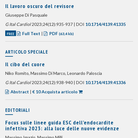
Il lavoro oscuro del revisore
Giuseppe Di Pasquale
G Ital Cardiol
2023;24(12):935-937 | DOI
10.1714/4139.41335
Full Text
|
PDF
FREE
(63,4 kb)
ARTICOLO SPECIALE
Il cibo del cuore
Niko Romito, Massimo Di Marco, Leonardo Paloscia
G Ital Cardiol
2023;24(12):938-940 | DOI
10.1714/4139.41336
Abstract
|
€ 10 Acquista articolo
EDITORIALI
Focus sulle linee guida ESC dell’endocardite
infettiva 2023: alla luce delle nuove evidenze
Massimo Imazio, Massimo Milli