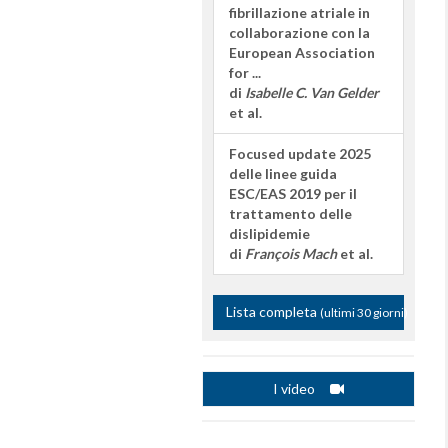
fibrillazione atriale in
collaborazione con la
European Association
for ...
di
Isabelle C. Van Gelder
et al.
Focused update 2025
delle linee guida
ESC/EAS 2019 per il
trattamento delle
dislipidemie
di
François Mach
et al.
Lista completa
(ultimi 30 giorni)
I video