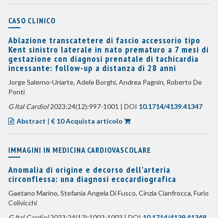
CASO CLINICO
Ablazione transcatetere di fascio accessorio tipo
Kent sinistro laterale in nato prematuro a 7 mesi di
gestazione con diagnosi prenatale di tachicardia
incessante: follow-up a distanza di 28 anni
Jorge Salerno-Uriarte, Adele Borghi, Andrea Pagnin, Roberto De
Ponti
G Ital Cardiol
2023;24(12):997-1001 | DOI
10.1714/4139.41347
Abstract
|
€ 10 Acquista articolo
IMMAGINI IN MEDICINA CARDIOVASCOLARE
Anomalia di origine e decorso dell’arteria
circonflessa: una diagnosi ecocardiografica
Gaetano Marino, Stefania Angela Di Fusco, Cinzia Cianfrocca, Furio
Colivicchi
G Ital Cardiol
2023;24(12):1002-1003 | DOI
10.1714/4139.41348