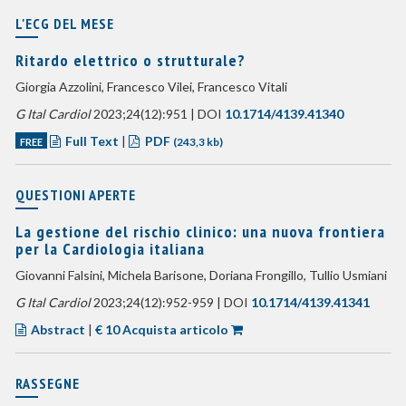
L'ECG DEL MESE
Ritardo elettrico o strutturale?
Giorgia Azzolini, Francesco Vilei, Francesco Vitali
G Ital Cardiol
2023;24(12):951 | DOI
10.1714/4139.41340
Full Text
|
PDF
FREE
(243,3 kb)
QUESTIONI APERTE
La gestione del rischio clinico: una nuova frontiera
per la Cardiologia italiana
Giovanni Falsini, Michela Barisone, Doriana Frongillo, Tullio Usmiani
G Ital Cardiol
2023;24(12):952-959 | DOI
10.1714/4139.41341
Abstract
|
€ 10 Acquista articolo
RASSEGNE