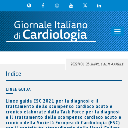
Toggl
navig
2022 VOL. 23
SUPPL. 1 AL N. 4 APRILE
Indice
LINEE GUIDA
Linee guida ESC 2021 per la diagnosi e il
trattamento dello scompenso cardiaco acuto e
cronico elaborate dalla Task Force per la diagnosi
e il trattamento dello scompenso cardiaco acuto e
cronico della Società Europea di Cardiologia (ESC)
con il contributo straordinario della Heart Failure