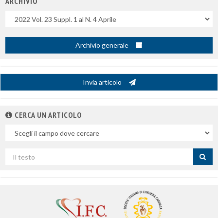
ARCHIVIO
Uscite
Archivio generale
Invia articolo
CERCA UN ARTICOLO
Nel
campo
Cerca
per
titolo