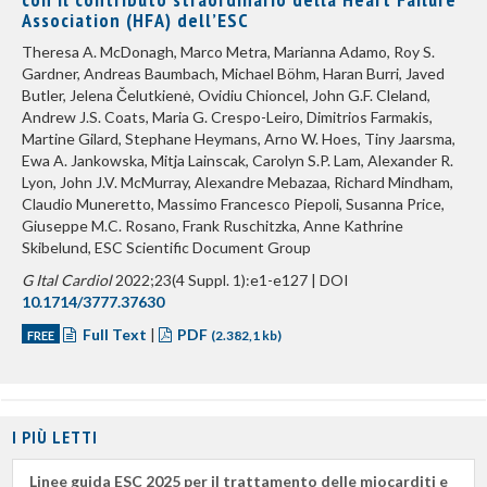
Association (HFA) dell’ESC
Theresa A. McDonagh, Marco Metra, Marianna Adamo, Roy S.
Gardner, Andreas Baumbach, Michael Böhm, Haran Burri, Javed
Butler, Jelena Čelutkienė, Ovidiu Chioncel, John G.F. Cleland,
Andrew J.S. Coats, Maria G. Crespo-Leiro, Dimitrios Farmakis,
Martine Gilard, Stephane Heymans, Arno W. Hoes, Tiny Jaarsma,
Ewa A. Jankowska, Mitja Lainscak, Carolyn S.P. Lam, Alexander R.
Lyon, John J.V. McMurray, Alexandre Mebazaa, Richard Mindham,
Claudio Muneretto, Massimo Francesco Piepoli, Susanna Price,
Giuseppe M.C. Rosano, Frank Ruschitzka, Anne Kathrine
Skibelund, ESC Scientific Document Group
G Ital Cardiol
2022;23(4 Suppl. 1):e1-e127 | DOI
10.1714/3777.37630
Full Text
|
PDF
FREE
(2.382,1 kb)
I PIÙ LETTI
Linee guida ESC 2025 per il trattamento delle miocarditi e