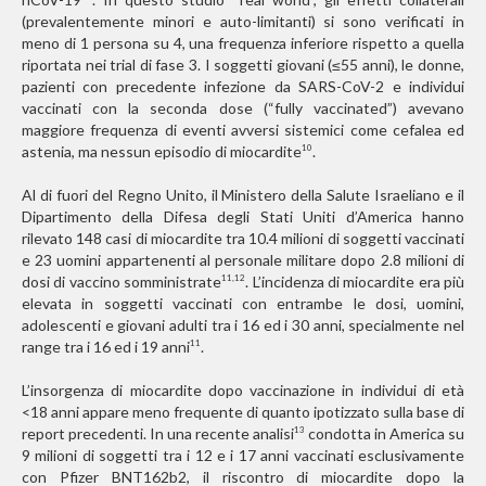
(prevalentemente minori e auto-limitanti) si sono verificati in
meno di 1 persona su 4, una frequenza inferiore rispetto a quella
riportata nei trial di fase 3. I soggetti giovani (≤55 anni), le donne,
pazienti con precedente infezione da SARS-CoV-2 e individui
vaccinati con la seconda dose (“fully vaccinated”) avevano
maggiore frequenza di eventi avversi sistemici come cefalea ed
astenia, ma nessun episodio di miocardite
.
10
Al di fuori del Regno Unito, il Ministero della Salute Israeliano e il
Dipartimento della Difesa degli Stati Uniti d’America hanno
rilevato 148 casi di miocardite tra 10.4 milioni di soggetti vaccinati
e 23 uomini appartenenti al personale militare dopo 2.8 milioni di
dosi di vaccino somministrate
. L’incidenza di miocardite era più
11,12
elevata in soggetti vaccinati con entrambe le dosi, uomini,
adolescenti e giovani adulti tra i 16 ed i 30 anni, specialmente nel
range tra i 16 ed i 19 anni
.
11
L’insorgenza di miocardite dopo vaccinazione in individui di età
<18 anni appare meno frequente di quanto ipotizzato sulla base di
report precedenti. In una recente analisi
condotta in America su
13
9 milioni di soggetti tra i 12 e i 17 anni vaccinati esclusivamente
con Pfizer BNT162b2, il riscontro di miocardite dopo la