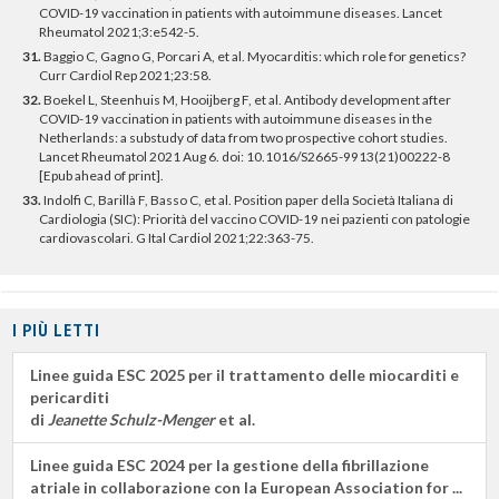
COVID-19 vaccination in patients with autoimmune diseases. Lancet
Rheumatol 2021;3:e542-5.
31.
Baggio C, Gagno G, Porcari A, et al. Myocarditis: which role for genetics?
Curr Cardiol Rep 2021;23:58.
32.
Boekel L, Steenhuis M, Hooijberg F, et al. Antibody development after
COVID-19 vaccination in patients with autoimmune diseases in the
Netherlands: a substudy of data from two prospective cohort studies.
Lancet Rheumatol 2021 Aug 6. doi: 10.1016/S2665-9913(21)00222-8
[Epub ahead of print].
33.
Indolfi C, Barillà F, Basso C, et al. Position paper della Società Italiana di
Cardiologia (SIC): Priorità del vaccino COVID-19 nei pazienti con patologie
cardiovascolari. G Ital Cardiol 2021;22:363-75.
I PIÙ LETTI
Linee guida ESC 2025 per il trattamento delle miocarditi e
pericarditi
di
Jeanette Schulz-Menger
et al.
Linee guida ESC 2024 per la gestione della fibrillazione
atriale in collaborazione con la European Association for ...