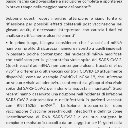
basso rischio cardiovascolare a risoluzione completa e spontanea
in breve tempo nella maggior parte dei pazienti
.
20
Sebbene questi report meritino attenzione e siano fonte di
riflessione per possibili effetti collaterali post-vaccinazione nei
giovani adulti, è necessario interpretare con cautela i dati ed
analizzare criticamente alcuni elementi
:
4
• In primo luogo, bisogna considerare che i vaccini ad mRNA
hanno un profilo di sicurezza maggiore rispetto a quelli impiegati
in passato poiché contengono dei nucleosidi mRNA modificati
che codificano per la glicoproteina virale spike del SARS-CoV-2.
Questi vaccini ad mRNA non contengono alcuna traccia di virus
vivo
a differenza di altri vaccini contro il COVID-19 attualmente
7,9
disponibili, come ad esempio ChAdOx1 nCoV-19, che utilizzano
un vettore virale ad adenovirus contenente la glicoproteina virale
spike del SARS-CoV-2 per indurre la risposta immunitaria
. Studi
8
recenti hanno osservato una riduzione nell’incidenza di infezione
SARS-CoV-2 asintomatica e nell’infettività in pazienti vaccinati
con BNT162b2 mRNA
. L’infezione intercorrente dopo
21
vaccinazione (“vaccine breakthrough infection”) è definita come
l’identificazione di RNA SARS-CoV-2 o del suo antigene in
campione respiratorio raccolto da un soggetto a ≥14 giorni dalla