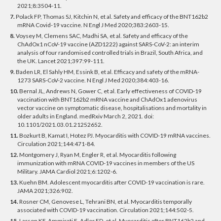
2021;8:3504-11.
7.
Polack FP, Thomas SJ, Kitchin N, et al. Safety and efficacy of the BNT162b2
mRNA Covid-19 vaccine. N Engl J Med 2020;383:2603-15.
8.
Voysey M, Clemens SAC, Madhi SA, et al. Safety and efficacy of the
ChAdOx1 nCoV-19 vaccine (AZD1222) against SARS-CoV-2: an interim
analysis of four randomised controlled trials in Brazil, South Africa, and
the UK. Lancet 2021;397:99-111.
9.
Baden LR, El Sahly HM, Essink B, et al. Efficacy and safety of the mRNA-
1273 SARS-CoV-2 vaccine. N Engl J Med 2020;384:403-16.
10.
Bernal JL, Andrews N, Gower C, et al. Early effectiveness of COVID-19
vaccination with BNT162b2 mRNA vaccine and ChAdOx1 adenovirus
vector vaccine on symptomatic disease, hospitalisations and mortality in
older adults in England. medRxiv March 2, 2021. doi:
10.1101/2021.03.01.21252652.
11.
Bozkurt B, Kamat I, Hotez PJ. Myocarditis with COVID-19 mRNA vaccines.
Circulation 2021;144:471-84.
12.
Montgomery J, Ryan M, Engler R, et al. Myocarditis following
immunization with mRNA COVID-19 vaccines in members of the US
Military. JAMA Cardiol 2021;6:1202-6.
13.
Kuehn BM. Adolescent myocarditis after COVID-19 vaccination is rare.
JAMA 2021;326:902.
14.
Rosner CM, Genovese L, Tehrani BN, et al. Myocarditis temporally
associated with COVID-19 vaccination. Circulation 2021;144:502-5.
15.
Larson KF, Ammirati E, Adler ED, et al. Myocarditis after BNT162b2 and