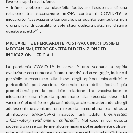
lieve e a rapida risoluzione.
• Infine, sebbene sia plausibile ipotizzare l’esistenza di una
relazione tra vaccinazione mRNA contro il COVID-19 e
miocardite, l’associazione temporale, per quanto suggestiva, non
è una prova di causalità e solo studi dedicati potranno chiarire
questo aspetto
.
4,11
MIOCARDITE E PERICARDITE POST-VACCINO: POSSIBILI
MECCANISMI, ETEROGENEITÀ DI DEFINIZIONE ED
INDICAZIONI UFFICIALI
La pandemia COVID-19 in corso è uno scenario a rapida
evoluzione con numerosi “unmet needs” ed aree grigie, incluso il
possibile meccanismo alla base degli episodi miocarditici e
pericarditici post-vaccino. Secondo una delle ipotesi più
promettenti per la possibile relazione tra vaccinazione e
miocardite, una risposta iperimmune alla seconda dose del
vaccino è plausibile nei giovani adulti, anche considerando che gli
adolescenti presentano una risposta immunitaria più robusta
all’infezione SARS-CoV-2 rispetto agli adulti (
multisystem
inflammatory syndrome in children
)
. Nel caso in cui questa
25
ipotesi trovasse conferme, alcune misure potenzialmente utili per
ridurre il rischio di miocardite in soggetti di età <30 anni