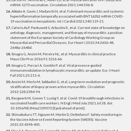
mRNA-1273 vaccination. Circulation 2021;144:506-8.
16.
Abbate A, Gavin J, Madanchi N, et al. Fulminant myocarditis and systemic
hyperinflammation temporally associated with BNT162b2 mRNA COVID-
19 vaccination in two patients. Int J Cardiol 2021;340:119-21.
17.
Caforio ALP, Pankuweit S, Arbustini E, et al. Current state of knowledge on
aetiology, diagnosis, management, and therapy of myocarditis: a position
statement of the European Society of Cardiology Working Group on
Myocardial and Pericardial Diseases. Eur Heart J 2013;34:2636-48,
2648a-2648d.
18.
Sinagra G, Anzini M, Pereira NL, et al. Myocarditis in clinical practice.
Mayo Clin Proc 2016;91:1256-66.
19.
Sinagra G, Porcari A, Gentile P, et al. Viral presence-guided
immunomodulation in lymphocytic myocarditis: an update. Eur J Heart
Fail 2021;23:211-6.
20.
Anzini M, Merlo M, Sabbadini G, et al. Long-term evolution and prognostic
stratification of biopsy-proven active myocarditis. Circulation
2013;128:2384-94.
21.
Bergwerk M, Gonen T, Lustig Y, et al. Covid-19 breakthrough infections in
vaccinated health care workers. N Engl J Med July 2021 Jul 28. doi:
10.1056/NEJMoa2109072 [Epub ahead of print].
22.
Shimabukuro TT, Nguyen M, Martin D, DeStefano F. Safety monitoring in
the Vaccine Adverse Event Reporting System (VAERS). Vaccine
2015;33:4398-405.
23.
Diaz GA, Parsons GT, Gering SK, Meier AR, Hutchinson I V, Robicsek A.