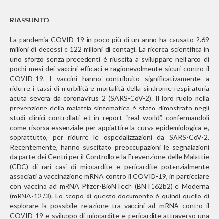
RIASSUNTO
La pandemia COVID-19 in poco più di un anno ha causato 2.69
milioni di decessi e 122 milioni di contagi. La ricerca scientifica in
uno sforzo senza precedenti è riuscita a sviluppare nell’arco di
pochi mesi dei vaccini efficaci e ragionevolmente sicuri contro il
COVID-19. I vaccini hanno contribuito significativamente a
ridurre i tassi di morbilità e mortalità della sindrome respiratoria
acuta severa da coronavirus 2 (SARS-CoV-2). Il loro ruolo nella
prevenzione della malattia sintomatica è stato dimostrato negli
studi clinici controllati ed in report “real world”, confermandoli
come risorsa essenziale per appiattire la curva epidemiologica e,
soprattutto, per ridurre le ospedalizzazioni da SARS-CoV-2.
Recentemente, hanno suscitato preoccupazioni le segnalazioni
da parte dei Centri per il Controllo e la Prevenzione delle Malattie
(CDC) di rari casi di miocardite e pericardite potenzialmente
associati a vaccinazione mRNA contro il COVID-19, in particolare
con vaccino ad mRNA Pfizer-BioNTech (BNT162b2) e Moderna
(mRNA-1273). Lo scopo di questo documento è quindi quello di
esplorare la possibile relazione tra vaccini ad mRNA contro il
COVID-19 e sviluppo di miocardite e pericardite attraverso una