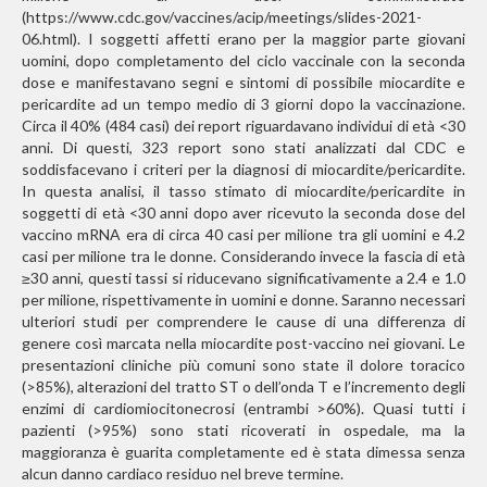
(https://www.cdc.gov/vaccines/acip/meetings/slides-2021-
06.html). I soggetti affetti erano per la maggior parte giovani
uomini, dopo completamento del ciclo vaccinale con la seconda
dose e manifestavano segni e sintomi di possibile miocardite e
pericardite ad un tempo medio di 3 giorni dopo la vaccinazione.
Circa il 40% (484 casi) dei report riguardavano individui di età <30
anni. Di questi, 323 report sono stati analizzati dal CDC e
soddisfacevano i criteri per la diagnosi di miocardite/pericardite.
In questa analisi, il tasso stimato di miocardite/pericardite in
soggetti di età <30 anni dopo aver ricevuto la seconda dose del
vaccino mRNA era di circa 40 casi per milione tra gli uomini e 4.2
casi per milione tra le donne. Considerando invece la fascia di età
≥30 anni, questi tassi si riducevano significativamente a 2.4 e 1.0
per milione, rispettivamente in uomini e donne. Saranno necessari
ulteriori studi per comprendere le cause di una differenza di
genere così marcata nella miocardite post-vaccino nei giovani. Le
presentazioni cliniche più comuni sono state il dolore toracico
(>85%), alterazioni del tratto ST o dell’onda T e l’incremento degli
enzimi di cardiomiocitonecrosi (entrambi >60%). Quasi tutti i
pazienti (>95%) sono stati ricoverati in ospedale, ma la
maggioranza è guarita completamente ed è stata dimessa senza
alcun danno cardiaco residuo nel breve termine.