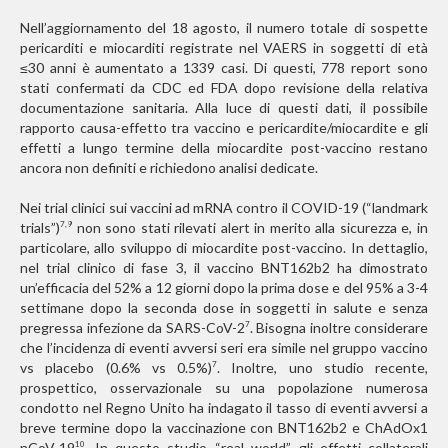
Nell’aggiornamento del 18 agosto, il numero totale di sospette
pericarditi e miocarditi registrate nel VAERS in soggetti di età
≤30 anni è aumentato a 1339 casi. Di questi, 778 report sono
stati confermati da CDC ed FDA dopo revisione della relativa
documentazione sanitaria. Alla luce di questi dati, il possibile
rapporto causa-effetto tra vaccino e pericardite/miocardite e gli
effetti a lungo termine della miocardite post-vaccino restano
ancora non definiti e richiedono analisi dedicate.
Nei trial clinici sui vaccini ad mRNA contro il COVID-19 (“landmark
trials”)
non sono stati rilevati alert in merito alla sicurezza e, in
7,9
particolare, allo sviluppo di miocardite post-vaccino. In dettaglio,
nel trial clinico di fase 3, il vaccino BNT162b2 ha dimostrato
un’efficacia del 52% a 12 giorni dopo la prima dose e del 95% a 3-4
settimane dopo la seconda dose in soggetti in salute e senza
pregressa infezione da SARS-CoV-2
. Bisogna inoltre considerare
7
che l’incidenza di eventi avversi seri era simile nel gruppo vaccino
vs placebo (0.6% vs 0.5%)
. Inoltre, uno studio recente,
7
prospettico, osservazionale su una popolazione numerosa
condotto nel Regno Unito ha indagato il tasso di eventi avversi a
breve termine dopo la vaccinazione con BNT162b2 e ChAdOx1
nCoV-19
. In questo studio “real world”, gli effetti collaterali
10