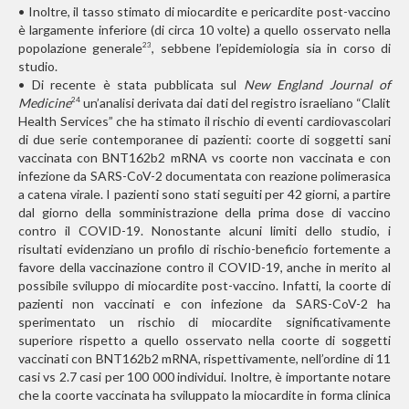
• Inoltre, il tasso stimato di miocardite e pericardite post-vaccino
è largamente inferiore (di circa 10 volte) a quello osservato nella
popolazione generale
, sebbene l’epidemiologia sia in corso di
23
studio.
• Di recente è stata pubblicata sul
New England Journal of
Medicine
un’analisi derivata dai dati del registro israeliano “Clalit
24
Health Services” che ha stimato il rischio di eventi cardiovascolari
di due serie contemporanee di pazienti: coorte di soggetti sani
vaccinata con BNT162b2 mRNA vs coorte non vaccinata e con
infezione da SARS-CoV-2 documentata con reazione polimerasica
a catena virale. I pazienti sono stati seguiti per 42 giorni, a partire
dal giorno della somministrazione della prima dose di vaccino
contro il COVID-19. Nonostante alcuni limiti dello studio, i
risultati evidenziano un profilo di rischio-beneficio fortemente a
favore della vaccinazione contro il COVID-19, anche in merito al
possibile sviluppo di miocardite post-vaccino. Infatti, la coorte di
pazienti non vaccinati e con infezione da SARS-CoV-2 ha
sperimentato un rischio di miocardite significativamente
superiore rispetto a quello osservato nella coorte di soggetti
vaccinati con BNT162b2 mRNA, rispettivamente, nell’ordine di 11
casi vs 2.7 casi per 100 000 individui. Inoltre, è importante notare
che la coorte vaccinata ha sviluppato la miocardite in forma clinica