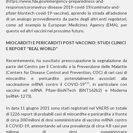
(https://www.fda.gov/emergency-preparedness-and-
response/coronavirus-disease-2019-covid-19/comirnaty-and-
pfizer-biontech-covid-19-vaccine), aprendo la strada all’adozione
di un analogo provvedimento da parte degli altri enti regolatori,
come ad esempio la European Medicines Agency (EMA), per
questo ed altri vaccini nel prossimo futuro.
MIOCARDITI E PERICARDITI POST-VACCINO: STUDI CLINICI
E REPORT “REAL WORLD”
Recentemente, ha suscitato preoccupazione la segnalazione da
parte del Centro per il Controllo e la Prevenzione delle Malattie
(Centers for Disease Control and Prevention, CDC) di rari casi di
miocardite e pericardite potenzialmente associati alla
vaccinazione mRNA contro il COVID-19
, in particolare con
4,11
vaccino ad mRNA Pfizer-BioNTech (BNT162b2) e Moderna
(mRNA-1273).
In data 11 giugno 2021 sono stati registrati nel VAERS un totale
di 1226 report di probabili casi di miocardite e pericardite a fronte
di circa 300 milioni di dosi somministrate di vaccino mRNA contro
il COVID-19, ammontando ad una prevalenza di circa 4.8 casi per
milione di dosi somministrate