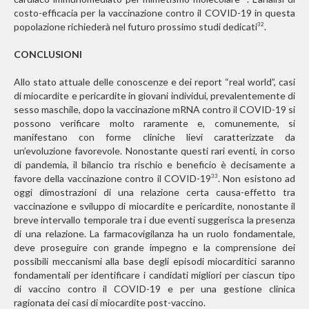
costo-efficacia per la vaccinazione contro il COVID-19 in questa
popolazione richiederà nel futuro prossimo studi dedicati
.
32
CONCLUSIONI
Allo stato attuale delle conoscenze e dei report “real world”, casi
di miocardite e pericardite in giovani individui, prevalentemente di
sesso maschile, dopo la vaccinazione mRNA contro il COVID-19 si
possono verificare molto raramente e, comunemente, si
manifestano con forme cliniche lievi caratterizzate da
un’evoluzione favorevole. Nonostante questi rari eventi, in corso
di pandemia, il bilancio tra rischio e beneficio è decisamente a
favore della vaccinazione contro il COVID-19
. Non esistono ad
33
oggi dimostrazioni di una relazione certa causa-effetto tra
vaccinazione e sviluppo di miocardite e pericardite, nonostante il
breve intervallo temporale tra i due eventi suggerisca la presenza
di una relazione. La farmacovigilanza ha un ruolo fondamentale,
deve proseguire con grande impegno e la comprensione dei
possibili meccanismi alla base degli episodi miocarditici saranno
fondamentali per identificare i candidati migliori per ciascun tipo
di vaccino contro il COVID-19 e per una gestione clinica
ragionata dei casi di miocardite post-vaccino.