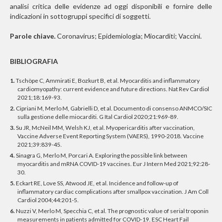
analisi critica delle evidenze ad oggi disponibili e fornire delle
indicazioni in sottogruppi specifici di soggetti.
Parole chiave.
Coronavirus; Epidemiologia; Miocarditi; Vaccini.
BIBLIOGRAFIA
1.
Tschöpe C, Ammirati E, Bozkurt B, et al. Myocarditis and inflammatory
cardiomyopathy: current evidence and future directions. Nat Rev Cardiol
2021;18:169-93.
2.
Cipriani M, Merlo M, Gabrielli D, et al. Documento di consenso ANMCO/SIC
sulla gestione delle miocarditi. G Ital Cardiol 2020;21:969-89.
3.
Su JR, McNeil MM, Welsh KJ, et al. Myopericarditis after vaccination,
Vaccine Adverse Event Reporting System (VAERS), 1990-2018. Vaccine
2021;39:839-45.
4.
Sinagra G, Merlo M, Porcari A. Exploring the possible link between
myocarditis and mRNA COVID-19 vaccines. Eur J Intern Med 2021;92:28-
30.
5.
Eckart RE, Love SS, Atwood JE, et al. Incidence and follow-up of
inflammatory cardiac complications after smallpox vaccination. J Am Coll
Cardiol 2004;44:201-5.
6.
Nuzzi V, Merlo M, Specchia C, et al. The prognostic value of serial troponin
measurements in patients admitted for COVID-19. ESC Heart Fail