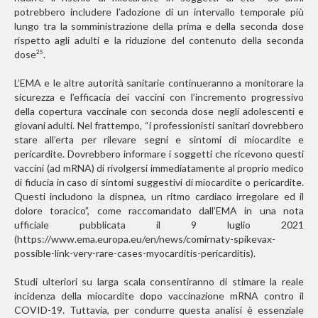
potrebbero includere l’adozione di un intervallo temporale più
lungo tra la somministrazione della prima e della seconda dose
rispetto agli adulti e la riduzione del contenuto della seconda
dose
.
25
L’EMA e le altre autorità sanitarie continueranno a monitorare la
sicurezza e l’efficacia dei vaccini con l’incremento progressivo
della copertura vaccinale con seconda dose negli adolescenti e
giovani adulti. Nel frattempo, “i professionisti sanitari dovrebbero
stare all’erta per rilevare segni e sintomi di miocardite e
pericardite. Dovrebbero informare i soggetti che ricevono questi
vaccini (ad mRNA) di rivolgersi immediatamente al proprio medico
di fiducia in caso di sintomi suggestivi di miocardite o pericardite.
Questi includono la dispnea, un ritmo cardiaco irregolare ed il
dolore toracico”, come raccomandato dall’EMA in una nota
ufficiale pubblicata il 9 luglio 2021
(https://www.ema.europa.eu/en/news/comirnaty-spikevax-
possible-link-very-rare-cases-myocarditis-pericarditis).
Studi ulteriori su larga scala consentiranno di stimare la reale
incidenza della miocardite dopo vaccinazione mRNA contro il
COVID-19. Tuttavia, per condurre questa analisi è essenziale