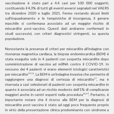
vaccinazione è stato pari a 4.4 casi per 100 000 soggetti,
costituendo il 4.3% di tutti gli eventi avversi segnalati nel VAERS
tra dicembre 2020 e luglio 2021. Fermo restando alcuni limiti
sull’inquadramento e le tempistiche di insorgenza, il genere
maschile si confermava associato ad un maggior rischio di
miocardite post-vaccino. Questi dati andranno confermati in
studi successivi, con criteri diagnostici stringenti, su questa
popolazione.
Nonostante la presenza di criteri per miocardite all’indagine con
risonanza magnetica cardiaca, la biopsia endomiocardica (BEM) è
stata eseguita solo in 4 pazienti con sospetta miocardite dopo
somministrazione di vaccino ad mRNA contro il COVID-19. In
nessuno dei 4 pazienti vi erano elementi istologici caratteristici
per miocardite
. La BEM è un’indagine invasiva che permette di
14-16
raggiungere una diagnosi di certezza di miocardite
, ma è
17
riservata a casi selezionati di pazienti con sospetta miocardite in
quanto è associata ad un rischio modesto dell’1% di complicanze
maggiori anche in centri esperti nella procedura
. Pertanto, è
18,19
importante notare che il ricorso alla BEM per la diagnosi di
miocardite post-vaccino è stato ad oggi poco frequente proprio
in virtù della presentazione clinica predominante con sindrome a