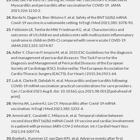
Myocarditis and pericarditis after vaccination for COVID-19. JAMA
2021;326:1210-2.
24.
Barda N, Dagan N, Ben-Shlomo Y, et al. Safety of the BNT162b2 mRNA
Covid-19 vaccine in a nationwide setting. N Engl J Med 2021;385:1078-90.
25.
Feldstein LR, Tenforde MW, Friedman KG, et al. Characteristics and
outcomes of US children and adolescents with multisystem inflammatory
syndrome in children (MIS-C) compared with severe acute COVID-19.
JAMA 2021;325:1074-87.
26.
Adler Y, Charron P, Imazio M, et al. 2015 ESC Guidelines for the diagnosis
and management of pericardial diseases: The Task Force for the
Diagnosis and Management of Pericardial Diseases of the European
Society of Cardiology (ESC). Endorsed by: The European Association for
Cardio-Thoracic Surgery (EACTS). Eur Heart J 2015;36:2921-64.
27.
Luk A, Clarke B, Dahdah N, et al. Myocarditis and pericarditis following
COVID-19 mRNA vaccination: practical considerations for care providers.
Can J Cardiol 2021 Aug 8. doi: 10.1016/j.cjca.2021.08.001 [Epub ahead of
print].
28.
Verma AK, Lavine KJ, Lin CY. Myocarditis after Covid-19 mRNA
vaccination. N Engl J Med 2021;385:1332-4.
29.
Ammirati E, Cavalotti C, Milazzo A, et al. Temporal relation between
second dose BNT162b2 mRNA Covid-19 vaccine and cardiac involvement
in a patient with previous SARS-COV-2 infection. Int J Cardiol Heart Vasc
2021;34:100774.
30.
Boekel L, Kummer LY, van Dam KPJ, et al. Adverse events after first