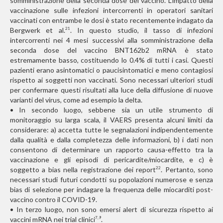
somministrazione della seconda dose del vaccino. L’impatto della
vaccinazione sulle infezioni intercorrenti in operatori sanitari
vaccinati con entrambe le dosi è stato recentemente indagato da
Bergwerk et al.
. In questo studio, il tasso di infezioni
21
intercorrenti nei 4 mesi successivi alla somministrazione della
seconda dose del vaccino BNT162b2 mRNA è stato
estremamente basso, costituendo lo 0.4% di tutti i casi. Questi
pazienti erano asintomatici o paucisintomatici e meno contagiosi
rispetto ai soggetti non vaccinati. Sono necessari ulteriori studi
per confermare questi risultati alla luce della diffusione di nuove
varianti del virus, come ad esempio la delta.
• In secondo luogo, sebbene sia un utile strumento di
monitoraggio su larga scala, il VAERS presenta alcuni limiti da
considerare: a) accetta tutte le segnalazioni indipendentemente
dalla qualità e dalla completezza delle informazioni, b) i dati non
consentono di determinare un rapporto causa-effetto tra la
vaccinazione e gli episodi di pericardite/miocardite, e c) è
soggetto a bias nella registrazione dei report
. Pertanto, sono
22
necessari studi futuri condotti su popolazioni numerose e senza
bias di selezione per indagare la frequenza delle miocarditi post-
vaccino contro il COVID-19.
• In terzo luogo, non sono emersi alert di sicurezza rispetto ai
vaccini mRNA nei trial clinici
.
7,9