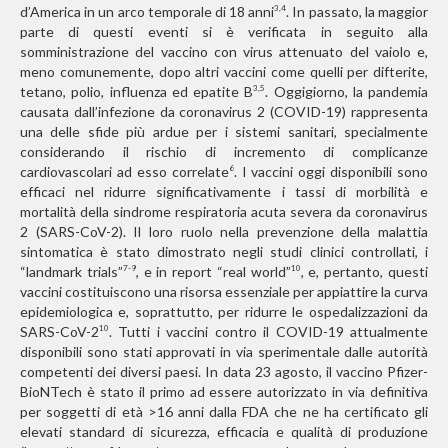
d’America in un arco temporale di 18 anni
. In passato, la maggior
3,4
parte di questi eventi si è verificata in seguito alla
somministrazione del vaccino con virus attenuato del vaiolo e,
meno comunemente, dopo altri vaccini come quelli per difterite,
tetano, polio, influenza ed epatite B
. Oggigiorno, la pandemia
3,5
causata dall’infezione da coronavirus 2 (COVID-19) rappresenta
una delle sfide più ardue per i sistemi sanitari, specialmente
considerando il rischio di incremento di complicanze
cardiovascolari ad esso correlate
. I vaccini oggi disponibili sono
6
efficaci nel ridurre significativamente i tassi di morbilità e
mortalità della sindrome respiratoria acuta severa da coronavirus
2 (SARS-CoV-2). Il loro ruolo nella prevenzione della malattia
sintomatica è stato dimostrato negli studi clinici controllati, i
“landmark trials”
, e in report “real world”
, e, pertanto, questi
7-9
10
vaccini costituiscono una risorsa essenziale per appiattire la curva
epidemiologica e, soprattutto, per ridurre le ospedalizzazioni da
SARS-CoV-2
. Tutti i vaccini contro il COVID-19 attualmente
10
disponibili sono stati approvati in via sperimentale dalle autorità
competenti dei diversi paesi. In data 23 agosto, il vaccino Pfizer-
BioNTech è stato il primo ad essere autorizzato in via definitiva
per soggetti di età >16 anni dalla FDA che ne ha certificato gli
elevati standard di sicurezza, efficacia e qualità di produzione