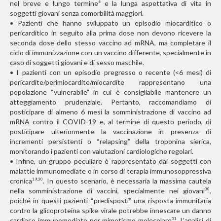
nel breve e lungo termine
e la lunga aspettativa di vita in
6
soggetti giovani senza comorbilità maggiori.
• Pazienti che hanno sviluppato un episodio miocarditico o
pericarditico in seguito alla prima dose non devono ricevere la
seconda dose dello stesso vaccino ad mRNA, ma completare il
ciclo di immunizzazione con un vaccino differente, specialmente in
caso di soggetti giovani e di sesso maschile.
• I pazienti con un episodio pregresso o recente (<6 mesi) di
pericardite/perimiocardite/miocardite rappresentano una
popolazione “vulnerabile” in cui è consigliabile mantenere un
atteggiamento prudenziale. Pertanto, raccomandiamo di
posticipare di almeno 6 mesi la somministrazione di vaccino ad
mRNA contro il COVID-19 e, al termine di questo periodo, di
posticipare ulteriormente la vaccinazione in presenza di
incrementi persistenti o “relapsing” della troponina sierica,
monitorando i pazienti con valutazioni cardiologiche regolari.
• Infine, un gruppo peculiare è rappresentato dai soggetti con
malattie immunomediate o in corso di terapia immunosoppressiva
cronica
. In questo scenario, è necessaria la massima cautela
19,30
nella somministrazione di vaccini, specialmente nei giovani
,
30
poiché in questi pazienti “predisposti” una risposta immunitaria
contro la glicoproteina spike
virale potrebbe innescare un danno
cardiaco immunomediato per mimetismo molecolare
. L’analisi di
31