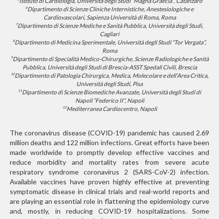
Istituto di Cardiologia, Università degli Studi “Magna Graecia”, Catanzaro
Dipartimento di Scienze Cliniche Internistiche, Anestesiologiche e
6
Cardiovascolari, Sapienza Università di Roma, Roma
Dipartimento di Scienze Mediche e Sanità Pubblica, Università degli Studi,
7
Cagliari
Dipartimento di Medicina Sperimentale, Università degli Studi “Tor Vergata”,
8
Roma
Dipartimento di Specialità Medico-Chirurgiche, Scienze Radiologiche e Sanità
9
Pubblica, Università degli Studi di Brescia-ASST Spedali Civili, Brescia
Dipartimento di Patologia Chirurgica, Medica, Molecolare e dell’Area Critica,
10
Università degli Studi, Pisa
Dipartimento di Scienze Biomediche Avanzate, Università degli Studi di
11
Napoli “Federico II”, Napoli
Mediterranea Cardiocentro, Napoli
12
The coronavirus disease (COVID-19) pandemic has caused 2.69
million deaths and 122 million infections. Great efforts have been
made worldwide to promptly develop effective vaccines and
reduce morbidity and mortality rates from severe acute
respiratory syndrome coronavirus 2 (SARS-CoV-2) infection.
Available vaccines have proven highly effective at preventing
symptomatic disease in clinical trials and real-world reports and
are playing an essential role in flattening the epidemiology curve
and, mostly, in reducing COVID-19 hospitalizations. Some