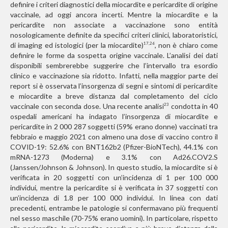
definire i criteri diagnostici della miocardite e pericardite di origine
vaccinale, ad oggi ancora incerti. Mentre la miocardite e la
pericardite non associate a vaccinazione sono entità
nosologicamente definite da specifici criteri clinici, laboratoristici,
di imaging ed istologici (per la miocardite)
, non è chiaro come
17,26
definire le forme da sospetta origine vaccinale. L’analisi dei dati
disponibili sembrerebbe suggerire che l’intervallo tra esordio
clinico e vaccinazione sia ridotto. Infatti, nella maggior parte dei
report si è osservata l’insorgenza di segni e sintomi di pericardite
e miocardite a breve distanza dal completamento del ciclo
vaccinale con seconda dose. Una recente analisi
condotta in 40
23
ospedali americani ha indagato l’insorgenza di miocardite e
pericardite in 2 000 287 soggetti (59% erano donne) vaccinati tra
febbraio e maggio 2021 con almeno una dose di vaccino contro il
COVID-19: 52.6% con BNT162b2 (Pfizer-BioNTech), 44.1% con
mRNA-1273 (Moderna) e 3.1% con Ad26.COV2.S
(Janssen/Johnson & Johnson). In questo studio, la miocardite si è
verificata in 20 soggetti con un’incidenza di 1 per 100 000
individui, mentre la pericardite si è verificata in 37 soggetti con
un’incidenza di 1.8 per 100 000 individui. In linea con dati
precedenti, entrambe le patologie si confermavano più frequenti
nel sesso maschile (70-75% erano uomini). In particolare, rispetto