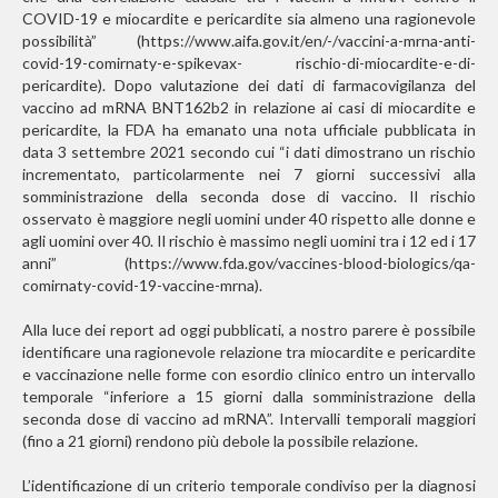
COVID-19 e miocardite e pericardite sia almeno una ragionevole
possibilità” (https://www.aifa.gov.it/en/-/vaccini-a-mrna-anti-
covid-19-comirnaty-e-spikevax- rischio-di-miocardite-e-di-
pericardite). Dopo valutazione dei dati di farmacovigilanza del
vaccino ad mRNA BNT162b2 in relazione ai casi di miocardite e
pericardite, la FDA ha emanato una nota ufficiale pubblicata in
data 3 settembre 2021 secondo cui “i dati dimostrano un rischio
incrementato, particolarmente nei 7 giorni successivi alla
somministrazione della seconda dose di vaccino. Il rischio
osservato è maggiore negli uomini under 40 rispetto alle donne e
agli uomini over 40. Il rischio è massimo negli uomini tra i 12 ed i 17
anni” (https://www.fda.gov/vaccines-blood-biologics/qa-
comirnaty-covid-19-vaccine-mrna).
Alla luce dei report ad oggi pubblicati, a nostro parere è possibile
identificare una ragionevole relazione tra miocardite e pericardite
e vaccinazione nelle forme con esordio clinico entro un intervallo
temporale “inferiore a 15 giorni dalla somministrazione della
seconda dose di vaccino ad mRNA”. Intervalli temporali maggiori
(fino a 21 giorni) rendono più debole la possibile relazione.
L’identificazione di un criterio temporale condiviso per la diagnosi