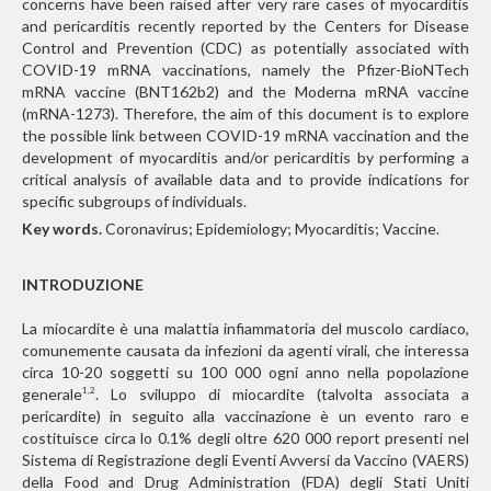
concerns have been raised after very rare cases of myocarditis
and pericarditis recently reported by the Centers for Disease
Control and Prevention (CDC) as potentially associated with
COVID-19 mRNA vaccinations, namely the Pfizer-BioNTech
mRNA vaccine (BNT162b2) and the Moderna mRNA vaccine
(mRNA-1273). Therefore, the aim of this document is to explore
the possible link between COVID-19 mRNA vaccination and the
development of myocarditis and/or pericarditis by performing a
critical analysis of available data and to provide indications for
specific subgroups of individuals.
Key words.
Coronavirus; Epidemiology; Myocarditis; Vaccine.
INTRODUZIONE
La miocardite è una malattia infiammatoria del muscolo cardiaco,
comunemente causata da infezioni da agenti virali, che interessa
circa 10-20 soggetti su 100 000 ogni anno nella popolazione
generale
. Lo sviluppo di miocardite (talvolta associata a
1,2
pericardite) in seguito alla vaccinazione è un evento raro e
costituisce circa lo 0.1% degli oltre 620 000 report presenti nel
Sistema di Registrazione degli Eventi Avversi da Vaccino (VAERS)
della Food and Drug Administration (FDA) degli Stati Uniti