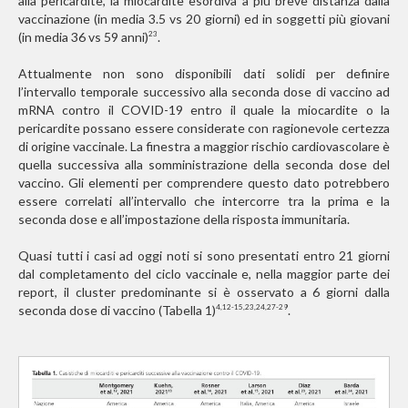
alla pericardite, la miocardite esordiva a più breve distanza dalla
vaccinazione (in media 3.5 vs 20 giorni) ed in soggetti più giovani
(in media 36 vs 59 anni)
.
23
Attualmente non sono disponibili dati solidi per definire
l’intervallo temporale successivo alla seconda dose di vaccino ad
mRNA contro il COVID-19 entro il quale la miocardite o la
pericardite possano essere considerate con ragionevole certezza
di origine vaccinale. La finestra a maggior rischio cardiovascolare è
quella successiva alla somministrazione della seconda dose del
vaccino. Gli elementi per comprendere questo dato potrebbero
essere correlati all’intervallo che intercorre tra la prima e la
seconda dose e all’impostazione della risposta immunitaria.
Quasi tutti i casi ad oggi noti si sono presentati entro 21 giorni
dal completamento del ciclo vaccinale e, nella maggior parte dei
report, il cluster predominante si è osservato a 6 giorni dalla
seconda dose di vaccino (Tabella 1)
.
4,12-15,23,24,27-29