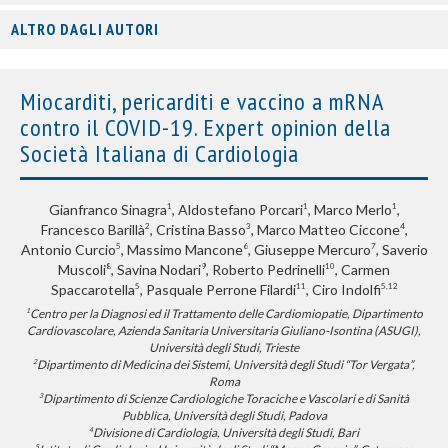
ALTRO DAGLI AUTORI
Miocarditi, pericarditi e vaccino a mRNA
contro il COVID-19. Expert opinion della
Società Italiana di Cardiologia
Gianfranco Sinagra
, Aldostefano Porcari
, Marco Merlo
,
1
1
1
Francesco Barillà
, Cristina Basso
, Marco Matteo Ciccone
,
2
3
4
Antonio Curcio
, Massimo Mancone
, Giuseppe Mercuro
, Saverio
5
6
7
Muscoli
, Savina Nodari
, Roberto Pedrinelli
, Carmen
8
9
10
Spaccarotella
, Pasquale Perrone Filardi
, Ciro Indolfi
5
11
5,12
Centro per la Diagnosi ed il Trattamento delle Cardiomiopatie, Dipartimento
1
Cardiovascolare, Azienda Sanitaria Universitaria Giuliano-Isontina (ASUGI),
Università degli Studi, Trieste
Dipartimento di Medicina dei Sistemi, Università degli Studi “Tor Vergata”,
2
Roma
Dipartimento di Scienze Cardiologiche Toraciche e Vascolari e di Sanità
3
Pubblica, Università degli Studi, Padova
Divisione di Cardiologia, Università degli Studi, Bari
4
5