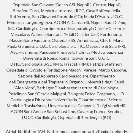
Ospedale San Giovanni Bosco ASL Napoli 1 Centro, Napoli;
Serafino Curci, Medicina Interna, IRCC, Casa Sollievo della
Sofferenza, San Giovanni Rotondo (FG); Maria D’Avino, U.O.C.
Medicina Lungodegenza, AORN A. Cardarelli, Napoli; Sara Doimo,
S.C. Cardiologia, Dipartimento di Fisiopatologia Cardio-Cerebro-
Vascolare, Azienda Sanitaria “Friuli Occidentale”, Pordenone;
Massimiliano Faustino, Ospedale SS. Annunziata, Chieti; Maria
Paola Gemmiti, U.O.C. Cardiologia e UTIC, Ospedale di Sora (FR),
ASL Frosinone; Pasquale Pignatelli, I Clinica Medica, Sapienza
Università di Roma, Roma; Giovanni Sarli, U.O.C.
UTIC/Cardiologia, ASL RM 6, Frascati (RM); Patrizia Stefanoni,
Ospedale di Circolo e Fondazione Macchi, Varese; Marco Ciccone,
Sezione dall’Apparato Cardiovascolare, Dipartimento
dell’Emergenza e dei Trapianti d’Organo, Università degli Studi
“Aldo Moro”, Bari; Igor Diemberger, Istituto di Cardiologia,
Policlinico Sant’Orsola Malpighi, Bologna; Felice Gragnano, U.O.
Cardiologia a Direzione Universitaria, Dipartimento di Scienze
Mediche Traslazionali, Università della Campania “Luigi Vanvitelli”,
AORN Sant’Anna e San Sebastiano, Caserta; Franco Serafini,
U.O.C. Cardiologia, Ospedale di Bentivoglio (BO)
Atrial fibrillation (AF) is the most common arrhythmia in elderly