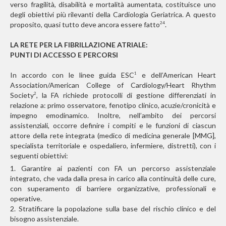
verso fragilità, disabilità e mortalità aumentata, costituisce uno
degli obiettivi più rilevanti della Cardiologia Geriatrica. A questo
proposito, quasi tutto deve ancora essere fatto
.
24
LA RETE PER LA FIBRILLAZIONE ATRIALE:
PUNTI DI ACCESSO E PERCORSI
In accordo con le linee guida ESC
e dell’American Heart
1
Association/American College of Cardiology/Heart Rhythm
Society
, la FA richiede protocolli di gestione differenziati in
2
relazione a: primo osservatore, fenotipo clinico, acuzie/cronicità e
impegno emodinamico. Inoltre, nell’ambito dei percorsi
assistenziali, occorre definire i compiti e le funzioni di ciascun
attore della rete integrata (medico di medicina generale [MMG],
specialista territoriale e ospedaliero, infermiere, distretti), con i
seguenti obiettivi:
1. Garantire ai pazienti con FA un percorso assistenziale
integrato, che vada dalla presa in carico alla continuità delle cure,
con superamento di barriere organizzative, professionali e
operative.
2. Stratificare la popolazione sulla base del rischio clinico e del
bisogno assistenziale.