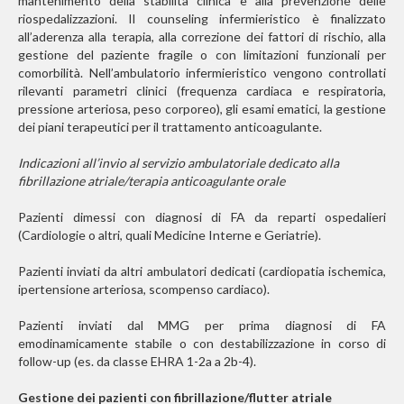
mantenimento della stabilità clinica e alla prevenzione delle
riospedalizzazioni. Il counseling infermieristico è finalizzato
all’aderenza alla terapia, alla correzione dei fattori di rischio, alla
gestione del paziente fragile o con limitazioni funzionali per
comorbilità. Nell’ambulatorio infermieristico vengono controllati
rilevanti parametri clinici (frequenza cardiaca e respiratoria,
pressione arteriosa, peso corporeo), gli esami ematici, la gestione
dei piani terapeutici per il trattamento anticoagulante.
Indicazioni all’invio al servizio ambulatoriale dedicato alla
fibrillazione atriale/terapia anticoagulante orale
Pazienti dimessi con diagnosi di FA da reparti ospedalieri
(Cardiologie o altri, quali Medicine Interne e Geriatrie).
Pazienti inviati da altri ambulatori dedicati (cardiopatia ischemica,
ipertensione arteriosa, scompenso cardiaco).
Pazienti inviati dal MMG per prima diagnosi di FA
emodinamicamente stabile o con destabilizzazione in corso di
follow-up (es. da classe EHRA 1-2a a 2b-4).
Gestione dei pazienti con fibrillazione/flutter atriale