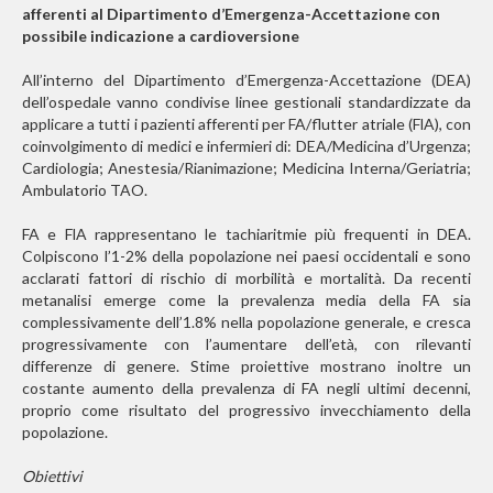
afferenti al Dipartimento d’Emergenza-Accettazione con
possibile indicazione a cardioversione
All’interno del Dipartimento d’Emergenza-Accettazione (DEA)
dell’ospedale vanno condivise linee gestionali standardizzate da
applicare a tutti i pazienti afferenti per FA/flutter atriale (FlA), con
coinvolgimento di medici e infermieri di: DEA/Medicina d’Urgenza;
Cardiologia; Anestesia/Rianimazione; Medicina Interna/Geriatria;
Ambulatorio TAO.
FA e FlA rappresentano le tachiaritmie più frequenti in DEA.
Colpiscono l’1-2% della popolazione nei paesi occidentali e sono
acclarati fattori di rischio di morbilità e mortalità. Da recenti
metanalisi emerge come la prevalenza media della FA sia
complessivamente dell’1.8% nella popolazione generale, e cresca
progressivamente con l’aumentare dell’età, con rilevanti
differenze di genere. Stime proiettive mostrano inoltre un
costante aumento della prevalenza di FA negli ultimi decenni,
proprio come risultato del progressivo invecchiamento della
popolazione.
Obiettivi