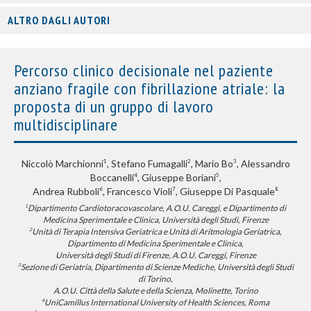
ALTRO DAGLI AUTORI
Percorso clinico decisionale nel paziente
anziano fragile con fibrillazione atriale: la
proposta di un gruppo di lavoro
multidisciplinare
Niccolò Marchionni
, Stefano Fumagalli
, Mario Bo
, Alessandro
1
2
3
Boccanelli
, Giuseppe Boriani
,
4
5
Andrea Rubboli
, Francesco Violi
, Giuseppe Di Pasquale
6
7
8
Dipartimento Cardiotoracovascolare, A.O.U. Careggi, e Dipartimento di
1
Medicina Sperimentale e Clinica, Università degli Studi, Firenze
Unità di Terapia Intensiva Geriatrica e Unità di Aritmologia Geriatrica,
2
Dipartimento di Medicina Sperimentale e Clinica,
Università degli Studi di Firenze, A.O.U. Careggi, Firenze
Sezione di Geriatria, Dipartimento di Scienze Mediche, Università degli Studi
3
di Torino,
A.O.U. Città della Salute e della Scienza, Molinette, Torino
UniCamillus International University of Health Sciences, Roma
4