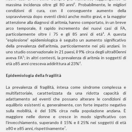
massima incidenza oltre gli 80 anni
. Probabilmente, le migliori
3
condizioni di cura, con il conseguente aumento della
sopravvivenza dopo eventi clinici anche molto gravi, e la maggior
attenzione alla diagnosi di aritmia, hanno comportato, in un breve
arco temporale, il rapido incremento dei nuovi casi di FA,
particolarmente oltre i 75 e gli 85 anni di età
. A questa
4
“esplosione” epidemiologica è seguito un aumento significativo
della prevalenza dell’aritmia, particolarmente nei più anziani. In
uno studio osservazionale in 21 paesi, il 9% circa degli ultra80enni
aveva FA
; in altri contesti, la prevalenza di aritmia in soggetti di
5
età ≥85 anni cresceva addirittura al 23%
.
6
Epidemiologia della fragilità
La prevalenza di fragilità, intesa come sindrome complessa e
multifattoriale, caratterizzata da una ridotta capacità di
adattamento ad eventi che possano alterare le condizioni di
equilibrio esistenti e, generalmente, con forte impatto negativo
sulla mobilità, è del 10% circa nella popolazione anziana. È
maggiore nelle donne e cresce in modo significativo con
l’invecchiamento, superando il 15% e il 25% nei soggetti di età
≥80 e ≥85 anni, rispettivamente
.
7