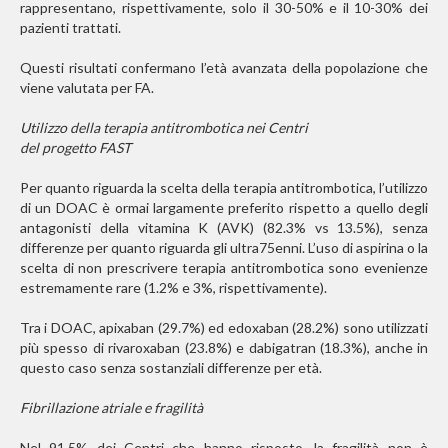
rappresentano, rispettivamente, solo il 30-50% e il 10-30% dei
pazienti trattati.
Questi risultati confermano l’età avanzata della popolazione che
viene valutata per FA.
Utilizzo della terapia antitrombotica nei Centri
del progetto FAST
Per quanto riguarda la scelta della terapia antitrombotica, l’utilizzo
di un DOAC è ormai largamente preferito rispetto a quello degli
antagonisti della vitamina K (AVK) (82.3% vs 13.5%), senza
differenze per quanto riguarda gli ultra75enni. L’uso di aspirina o la
scelta di non prescrivere terapia antitrombotica sono evenienze
estremamente rare (1.2% e 3%, rispettivamente).
Tra i DOAC, apixaban (29.7%) ed edoxaban (28.2%) sono utilizzati
più spesso di rivaroxaban (23.8%) e dabigatran (18.3%), anche in
questo caso senza sostanziali differenze per età.
Fibrillazione atriale e fragilità
Nel 91.5% dei Centri che hanno risposto, la fragilità non è