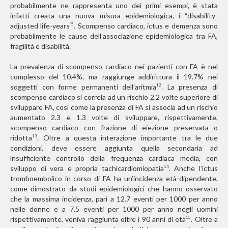
probabilmente ne rappresenta uno dei primi esempi, è stata
infatti creata una nuova misura epidemiologica, i “disability-
adjusted life-years
. Scompenso cardiaco, ictus e demenza sono
”5
probabilmente le cause dell’associazione epidemiologica tra FA,
fragilità e disabilità.
La prevalenza di scompenso cardiaco nei pazienti con FA è nel
complesso del 10.4%, ma raggiunge addirittura il 19.7% nei
soggetti con forme permanenti dell’aritmia
. La presenza di
12
scompenso cardiaco si correla ad un rischio 2.2 volte superiore di
sviluppare FA, così come la presenza di FA si associa ad un rischio
aumentato 2.3 e 1.3 volte di sviluppare, rispettivamente,
scompenso cardiaco con frazione di eiezione preservata o
ridotta
. Oltre a questa interazione importante tra le due
13
condizioni, deve essere aggiunta quella secondaria ad
insufficiente controllo della frequenza cardiaca media, con
sviluppo di vera e propria tachicardiomiopatia
. Anche l’ictus
14
tromboembolico in corso di FA ha un’incidenza età-dipendente,
come dimostrato da studi epidemiologici che hanno osservato
che la massima incidenza, pari a 12.7 eventi per 1000 per anno
nelle donne e a 7.5 eventi per 1000 per anno negli uomini
rispettivamente, veniva raggiunta oltre i 90 anni di età
. Oltre a
15