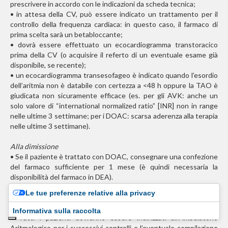
prescrivere in accordo con le indicazioni da scheda tecnica;
• in attesa della CV, può essere indicato un trattamento per il
controllo della frequenza cardiaca: in questo caso, il farmaco di
prima scelta sarà un betabloccante;
• dovrà essere effettuato un ecocardiogramma transtoracico
prima della CV (o acquisire il referto di un eventuale esame già
disponibile, se recente);
• un ecocardiogramma transesofageo è indicato quando l’esordio
dell’aritmia non è databile con certezza a <48 h oppure la TAO è
giudicata non sicuramente efficace (es. per gli AVK: anche un
solo valore di “international normalized ratio” [INR] non in range
nelle ultime 3 settimane; per i DOAC: scarsa aderenza alla terapia
nelle ultime 3 settimane).
Alla dimissione
• Se il paziente è trattato con DOAC, consegnare una confezione
del farmaco sufficiente per 1 mese (è quindi necessaria la
disponibilità del farmaco in DEA).
• Se il paziente è trattato con AVK, inviare all’ambulatorio TAO
Le tue preferenze relative alla privacy
dell’ospedale o a quello territoriale di riferimento per la presa in
carico ed i successivi controlli dell’INR.
Informativa sulla raccolta
• Tutti i pazienti dovranno essere indirizzati all’Ambulatorio
Aritmologico per i successivi controlli e l’eventuale compilazione