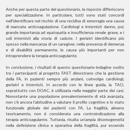
Anche per questa parte del questionario, le risposte differiscono
per specializzazione. In particolare, tutti sono stati concordi
nell’identificare nel rischio di una recidiva di emorragia una causa
di mancata anticoagulazione. Cardiologi e internisti danno, poi,
grande importanza ad epatopatia e insufficienza renale grave, e i
soli internisti alla storia di cadute. I geriatri identificano più
spesso nella mancanza di un caregiver, nella presenza di demenza
e di disabilità permanente, le cause più importanti per non
intraprendere la terapia anticoagulante.
In conclusione, i risultati di questo questionario-indagine svolto
tra i partecipanti al progetto FAST dimostrano che la gestione
della FA, in pazienti sempre più anziani, coinvolge cardiologi,
geriatri e internisti. In accordo con le linee guida, la TAO,
soprattutto con DOAC, è utilizzata nella maggior parte dei casi.
Nonostante una popolazione prevalentemente di età avanzata,
non c’è ancora l’abitudine a valutare il profilo cognitivo e lo stato
funzionale globale dei pazienti con FA. La fragilità, almeno
teoricamente, non è considerata una controindicazione alla
terapia anticoagulante. Tuttavia, risulta un’ampia disomogeneità
nella definizione clinica e operativa della fragilità, pur essendo