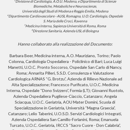
Divisione di Cardiologia, A.O.U. Modena, e Dipartimento di Scienze
5
Biomediche, Metaboliche e Neuroscienze,
Università degli Studi di Modena e Reggio Emilia, Modena
Dipartimento Cardiovascolare - AUSL Romagna, U.O. Cardiologia, Ospedale
6
S. Maria delle Croci, Ravenna
Medicina Interna, Sapienza Università di Roma, Roma
7
Direzione Sanitaria, Azienda USL di Bologna
8
Hanno collaborato alla realizzazione del Documento:
Barbara Beer, Medicina interna, A.O. Mauriziano, Torino; Paolo
Colonna, Cardiologia Ospedaliera - Policlinico di Bari; Luca Luigi
Manetti, U.O.C. Pronto Soccorso, Ospedale San Carlo di Nancy,
Roma; Annarita Pilleri, S.S.D. Consulenza e Valutazione
Cardiologica ARNAS “G. Brotzu”, Azienda di Rilievo Nazionale ad
Alta Specializzazione; Francesco Purificato, U.O.C. Medicina
Interna, Ospedale “Dono Svizzero”, Formia (LT); Giovanni Ruotolo,
Azienda Ospedaliera Pugliese-Ciaccio, Catanzaro; Angela
Sciacqua, U.O.C. Geriatria, AOU Mater Domini, Scuola di
Specializzazione in Geriatria, Università “Magna Graecia”,
Catanzaro; Lelio Taberini, U.O.S.D. Servizi Cardiologici Integrati,
Azienda Ospedaliera San Camillo-Forlanini, Roma; Emanuela
Turcato, U.O.C. Geriatria, IRCCS “Sacro Cuore - Don Calabria”,