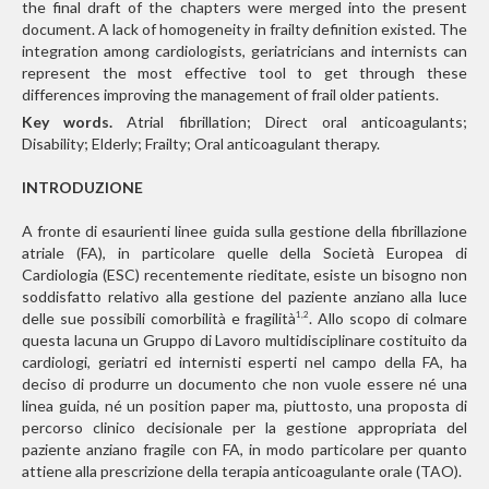
the final draft of the chapters were merged into the present
document. A lack of homogeneity in frailty definition existed. The
integration among cardiologists, geriatricians and internists can
represent the most effective tool to get through these
differences improving the management of frail older patients.
Key words.
Atrial fibrillation; Direct oral anticoagulants;
Disability; Elderly; Frailty; Oral anticoagulant therapy.
INTRODUZIONE
A fronte di esaurienti linee guida sulla gestione della fibrillazione
atriale (FA), in particolare quelle della Società Europea di
Cardiologia (ESC) recentemente rieditate, esiste un bisogno non
soddisfatto relativo alla gestione del paziente anziano alla luce
delle sue possibili comorbilità e fragilità
. Allo scopo di colmare
1,2
questa lacuna un Gruppo di Lavoro multidisciplinare costituito da
cardiologi, geriatri ed internisti esperti nel campo della FA, ha
deciso di produrre un documento che non vuole essere né una
linea guida, né un position paper ma, piuttosto, una proposta di
percorso clinico decisionale per la gestione appropriata del
paziente anziano fragile con FA, in modo particolare per quanto
attiene alla prescrizione della terapia anticoagulante orale (TAO).