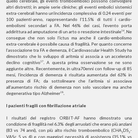
quello cerebrale, gli eventi tromboembolici possono coinvolgere
altri distretti; in ampie serie cliniche; gli eventi embolici sistemici
extra-cerebrali hanno un’incidenza complessiva di 0.24 eventi per
100 pazienti-anno, rappresentando l’11.5% di tutti i cardio-
embolismi secondari a FA. Nel 46% dei casi, l’evento porta
addirittura ad amputazione di un arto o resezione intestinale
. Ne
16
consegue che non solo l’ictus ma anche il cardio-embolismo
extra-cerebrale è possibile causa di fragilità. Per quanto concerne
l’associazione tra FA e demenza, il Cardiovascular Health Study ha
dimostrato che lo sviluppo di aritmia si associa a un accelerato
declino cognitivo
. A questa prima osservazione se ne sono
17
aggiunte altre. Recentemente, in ultra70enni con follow-up di 85
mesi, l’incidenza di demenza è risultata aumentata del 63% in
presenza di FA; da sottolineare che l’aritmia si associava
all’aumentato rischio di demenza non solo vascolare ma anche
degenerativa tipo Alzheimer
.
18
I pazienti fragili con fibrillazione atriale
I risultati del registro ORBIT-AF hanno dimostrato una
condizione di fragilità nel 6.3% degli arruolati che erano più anziani
(83 vs 74 anni), con più alto rischio tromboembolico (CHA
DS
-
2
2
VASc 5 vs 4) e con maggiori necessità di assistenza (35.1% vs