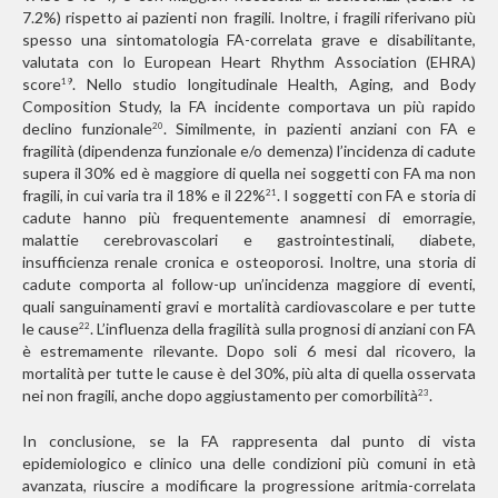
7.2%) rispetto ai pazienti non fragili. Inoltre, i fragili riferivano più
spesso una sintomatologia FA-correlata grave e disabilitante,
valutata con lo European Heart Rhythm Association (EHRA)
score
. Nello studio longitudinale Health, Aging, and Body
19
Composition Study, la FA incidente comportava un più rapido
declino funzionale
. Similmente, in pazienti anziani con FA e
20
fragilità (dipendenza funzionale e/o demenza) l’incidenza di cadute
supera il 30% ed è maggiore di quella nei soggetti con FA ma non
fragili, in cui varia tra il 18% e il 22%
. I soggetti con FA e storia di
21
cadute hanno più frequentemente anamnesi di emorragie,
malattie cerebrovascolari e gastrointestinali, diabete,
insufficienza renale cronica e osteoporosi. Inoltre, una storia di
cadute comporta al follow-up un’incidenza maggiore di eventi,
quali sanguinamenti gravi e mortalità cardiovascolare e per tutte
le cause
. L’influenza della fragilità sulla prognosi di anziani con FA
22
è estremamente rilevante. Dopo soli 6 mesi dal ricovero, la
mortalità per tutte le cause è del 30%, più alta di quella osservata
nei non fragili, anche dopo aggiustamento per comorbilità
.
23
In conclusione, se la FA rappresenta dal punto di vista
epidemiologico e clinico una delle condizioni più comuni in età
avanzata, riuscire a modificare la progressione aritmia-correlata