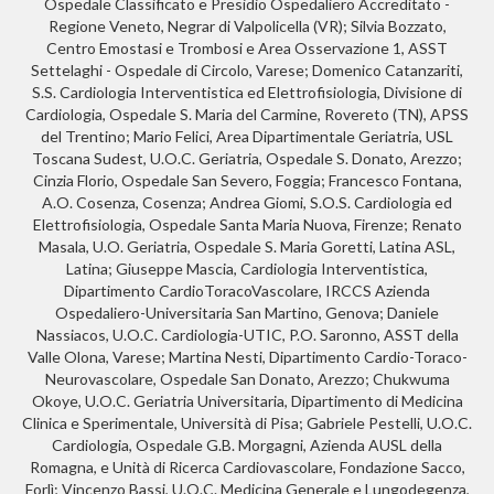
Ospedale Classificato e Presidio Ospedaliero Accreditato -
Regione Veneto, Negrar di Valpolicella (VR); Silvia Bozzato,
Centro Emostasi e Trombosi e Area Osservazione 1, ASST
Settelaghi - Ospedale di Circolo, Varese; Domenico Catanzariti,
S.S. Cardiologia Interventistica ed Elettrofisiologia, Divisione di
Cardiologia, Ospedale S. Maria del Carmine, Rovereto (TN), APSS
del Trentino; Mario Felici, Area Dipartimentale Geriatria, USL
Toscana Sudest, U.O.C. Geriatria, Ospedale S. Donato, Arezzo;
Cinzia Florio, Ospedale San Severo, Foggia; Francesco Fontana,
A.O. Cosenza, Cosenza; Andrea Giomi, S.O.S. Cardiologia ed
Elettrofisiologia, Ospedale Santa Maria Nuova, Firenze; Renato
Masala, U.O. Geriatria, Ospedale S. Maria Goretti, Latina ASL,
Latina; Giuseppe Mascia, Cardiologia Interventistica,
Dipartimento CardioToracoVascolare, IRCCS Azienda
Ospedaliero-Universitaria San Martino, Genova; Daniele
Nassiacos, U.O.C. Cardiologia-UTIC, P.O. Saronno, ASST della
Valle Olona, Varese; Martina Nesti, Dipartimento Cardio-Toraco-
Neurovascolare, Ospedale San Donato, Arezzo; Chukwuma
Okoye, U.O.C. Geriatria Universitaria, Dipartimento di Medicina
Clinica e Sperimentale, Università di Pisa; Gabriele Pestelli, U.O.C.
Cardiologia, Ospedale G.B. Morgagni, Azienda AUSL della
Romagna, e Unità di Ricerca Cardiovascolare, Fondazione Sacco,
Forlì; Vincenzo Bassi, U.O.C. Medicina Generale e Lungodegenza,