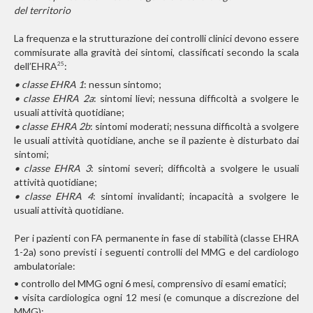
del territorio
La frequenza e la strutturazione dei controlli clinici devono essere
commisurate alla gravità dei sintomi, classificati secondo la scala
dell’EHRA
:
25
• classe EHRA 1
: nessun sintomo;
• classe EHRA 2a
: sintomi lievi; nessuna difficoltà a svolgere le
usuali attività quotidiane;
• classe EHRA 2b
: sintomi moderati; nessuna difficoltà a svolgere
le usuali attività quotidiane, anche se il paziente è disturbato dai
sintomi;
• classe EHRA 3
: sintomi severi; difficoltà a svolgere le usuali
attività quotidiane;
• classe EHRA 4
: sintomi invalidanti; incapacità a svolgere le
usuali attività quotidiane.
Per i pazienti con FA permanente in fase di stabilità (classe EHRA
1-2a) sono previsti i seguenti controlli del MMG e del cardiologo
ambulatoriale:
• cont
rollo del MMG ogni 6 mesi, comprensivo di esami ematici;
• visita cardiologica ogni 12 mesi (e comunque a discrezione del
MMG);