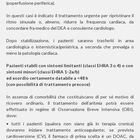
ipoperfusione periferica).
In questi casi è indicato il trattamento urgente per ripristinare il
ritmo sinusale o, almeno, ridurre la frequenza cardiaca, da
concordare fra medico del DEA e consulente cardiologo.
Dopo stabilizzazione, i pazienti saranno trasferiti in area
cardiologica o internistica/geriatrica, a seconda che prevalga o
meno la patologia cardiaca.
Pazienti stabili con sintomi limitanti (classi EHRA 3 o 4) o con
sintomi minori (classi EHRA 1-2a/b)
ed esordio certamente databile a <48 h
(con possibilità di trattamento precoce)
In assenza di comorbilità che costituiscano di per sé motivo di
ricovero ordinario, il trattamento dell’aritmia potrà essere
effettuato in regime di Osservazione Breve Intensiva (OBI),
dove:
• tutti i pazienti (qualora non siano già in terapia cronica)
dovranno iniziare trattamento anticoagulante; se prevista
cardioversione (CV), il farmaco di prima scelta è un DOAC, da