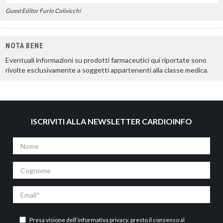
Guest Editor Furio Colivicchi
NOTA BENE
Eventuali informazioni su prodotti farmaceutici qui riportate sono
rivolte esclusivamente a soggetti appartenenti alla classe medica.
ISCRIVITI ALLA NEWSLETTER CARDIOINFO
Nome
Cognome
Email
Presa visione dell’
informativa privacy
, presto il consenso al