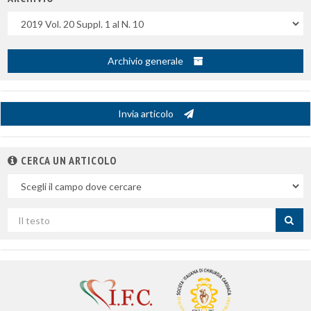
Uscite
Archivio generale
Invia articolo
CERCA UN ARTICOLO
Nel
campo
Cerca
per
titolo