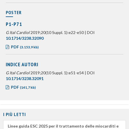
POSTER
P1-P71
G Ital Cardiol
2019;20(10 Suppl. 1):e22-e50 | DOI
10.1714/3238.32090
PDF
(3.153,9 kb)
INDICE AUTORI
G Ital Cardiol
2019;20(10 Suppl. 1):e51-e54 | DOI
10.1714/3238.32091
PDF
(141,7 kb)
I PIÙ LETTI
Linee guida ESC 2025 per il trattamento delle miocarditi e