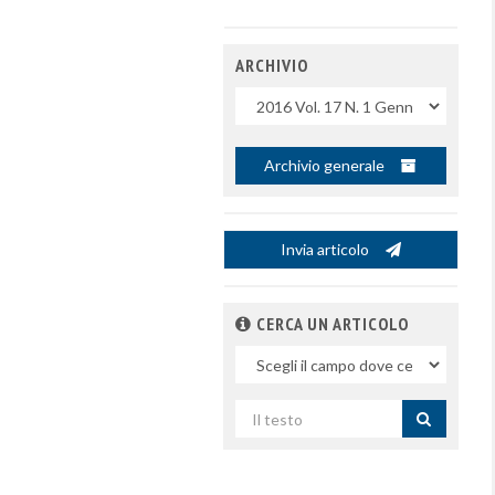
ARCHIVIO
Uscite
Archivio generale
Invia articolo
CERCA UN ARTICOLO
Nel
campo
Cerca
per
titolo