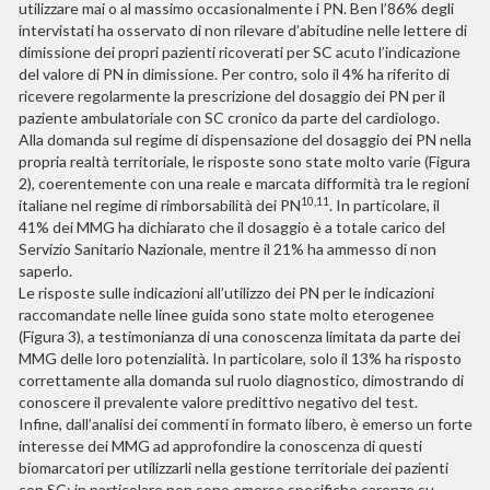
utilizzare mai o al massimo occasionalmente i PN. Ben l’86% degli
intervistati ha osservato di non rilevare d’abitudine nelle lettere di
dimissione dei propri pazienti ricoverati per SC acuto l’indicazione
del valore di PN in dimissione. Per contro, solo il 4% ha riferito di
ricevere regolarmente la prescrizione del dosaggio dei PN per il
paziente ambulatoriale con SC cronico da parte del cardiologo.
Alla domanda sul regime di dispensazione del dosaggio dei PN nella
propria realtà territoriale, le risposte sono state molto varie (Figura
2), coerentemente con una reale e marcata difformità tra le regioni
10,11
italiane nel regime di rimborsabilità dei PN
. In particolare, il
41% dei MMG ha dichiarato che il dosaggio è a totale carico del
Servizio Sanitario Nazionale, mentre il 21% ha ammesso di non
saperlo.
Le risposte sulle indicazioni all’utilizzo dei PN per le indicazioni
raccomandate nelle linee guida sono state molto eterogenee
(Figura 3), a testimonianza di una conoscenza limitata da parte dei
MMG delle loro potenzialità. In particolare, solo il 13% ha risposto
correttamente alla domanda sul ruolo diagnostico, dimostrando di
conoscere il prevalente valore predittivo negativo del test.
Infine, dall’analisi dei commenti in formato libero, è emerso un forte
interesse dei MMG ad approfondire la conoscenza di questi
biomarcatori per utilizzarli nella gestione territoriale dei pazienti
con SC; in particolare non sono emerse specifiche carenze su