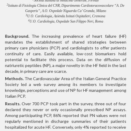
Società Italiana di Medicina Generale, Firenze
2
Istituto di Fisiologia Clinica del CNR, Dipartimento Cardiotoracovascolare “A. De
Gasperis”, A.O. Ospedale Niguarda Ca’ Granda, Milano
3
U.O. Cardiologia, Azienda Istituti Ospitalieri, Cremona
4
U.O. Cardiologia, Ospedale San Filippo Neri, Roma
Background.
The increasing prevalence of heart failure (HF)
mandates the establishment of shared strategies between
primary care physicians (PCP) and cardiologists to offer patients
continuity of care. Easily available, low-cost biomarkers hold
potential to facilitate this process. Data on the diffusion of
natriuretic peptides (NP), a major novelty in the HF field in the last
decade, in primary care are scarce.
Methods.
The Cardiovascular Area of the Italian General Practice
Society led a web survey among its members to investigate
knowledge, perceptions and use of NP for HF management among
Italian PCP.
Results.
Over 700 PCP took part in the survey, three out of four
declared they never or only occasionally prescribed NP assays.
Among participating PCP, 86% reported that PN values were not
regularly mentioned in discharge summaries of their patients
hospitalized for acute HF. Conversely, only 4% reported to receive