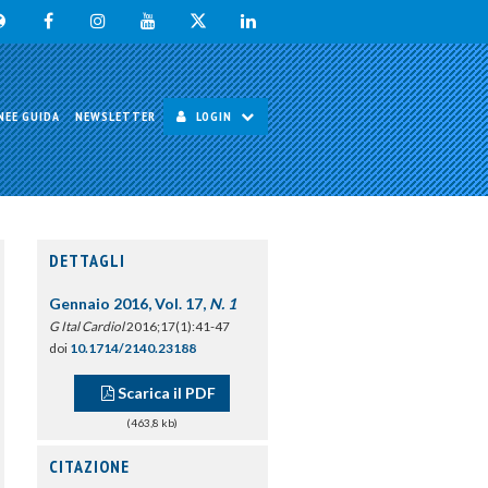
NEE GUIDA
NEWSLETTER
LOGIN
DETTAGLI
Gennaio 2016, Vol. 17,
N. 1
G Ital Cardiol
2016;17(1):41-47
doi
10.1714/2140.23188
Scarica il PDF
(463,8 kb)
CITAZIONE