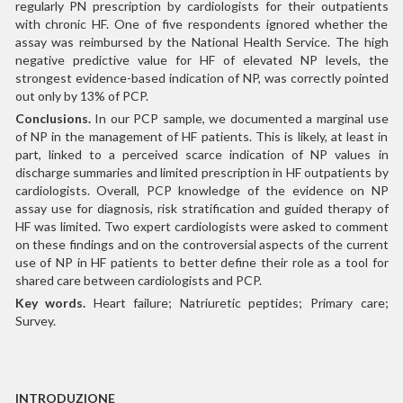
regularly PN prescription by cardiologists for their outpatients
with chronic HF. One of five respondents ignored whether the
assay was reimbursed by the National Health Service. The high
negative predictive value for HF of elevated NP levels, the
strongest evidence-based indication of NP, was correctly pointed
out only by 13% of PCP.
Conclusions.
In our PCP sample, we documented a marginal use
of NP in the management of HF patients. This is likely, at least in
part, linked to a perceived scarce indication of NP values in
discharge summaries and limited prescription in HF outpatients by
cardiologists. Overall, PCP knowledge of the evidence on NP
assay use for diagnosis, risk stratification and guided therapy of
HF was limited. Two expert cardiologists were asked to comment
on these findings and on the controversial aspects of the current
use of NP in HF patients to better define their role as a tool for
shared care between cardiologists and PCP.
Key words.
Heart failure; Natriuretic peptides; Primary care;
Survey.
INTRODUZIONE