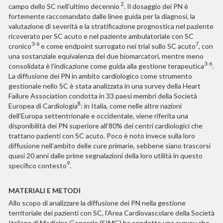
2
campo dello SC nell’ultimo decennio
. Il dosaggio dei PN è
fortemente raccomandato dalle linee guida per la diagnosi, la
valutazione di severità e la stratificazione prognostica nel paziente
ricoverato per SC acuto e nel paziente ambulatoriale con SC
3-6
7
cronico
e come endpoint surrogato nei trial sullo SC acuto
, con
una sostanziale equivalenza dei due biomarcatori, mentre meno
3-6
consolidata è l’indicazione come guida alla gestione terapeutica
.
La diffusione dei PN in ambito cardiologico come strumento
gestionale nello SC è stata analizzata in una survey della ­Heart
Failure Association condotta in 33 paesi membri della Società
8
Europea di Cardiologia
: in Italia, come nelle altre nazioni
dell’Europa settentrionale e occidentale, viene riferita una
disponibilità dei PN superiore all’80% dei centri cardiologici che
trattano pazienti con SC acuto.
Poco è noto invece sulla loro
diffusione nell’ambito delle cure primarie, sebbene siano trascorsi
quasi 20 anni dalle prime segnalazioni della loro utilità in questo
9
specifico contesto
.
MATERIALI E METODI
Allo scopo di analizzare la diffusione dei PN nella gestione
territoriale dei pazienti con SC, l’Area Cardiovascolare della Società
Italiana di Medicina Generale (SIMG) ha condotto una survey che