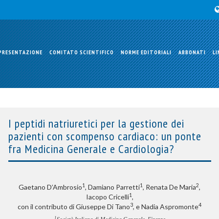
PRESENTAZIONE
COMITATO SCIENTIFICO
NORME EDITORIALI
ABBONATI
LI
I peptidi natriuretici per la gestione dei
pazienti con scompenso cardiaco: un ponte
fra Medicina Generale e Cardiologia?
1
1
2
Gaetano D’Ambrosio
, Damiano Parretti
, Renata De Maria
,
1
Iacopo Cricelli
,
3
4
con il contributo di Giuseppe Di Tano
, e Nadia Aspromonte
1