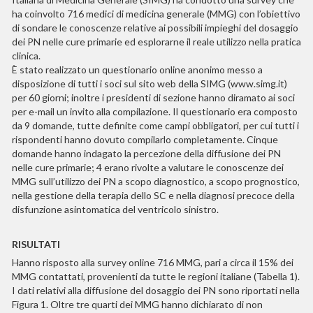
ha coinvolto 716 medici di medicina generale (MMG) con l’obiettivo
di sondare le conoscenze relative ai possibili impieghi del dosaggio
dei PN nelle cure primarie ed esplorarne il reale utilizzo nella pratica
clinica.
È stato realizzato un questionario online anonimo messo a
disposizione di tutti i soci sul sito web della SIMG (www.simg.it)
per 60 giorni; inoltre i presidenti di sezione hanno diramato ai soci
per e-mail un invito alla compilazione. Il questionario era composto
da 9 domande, tutte definite come campi obbligatori, per cui tutti i
rispondenti hanno dovuto compilarlo completamente. Cinque
domande hanno indagato la percezione della diffusione dei PN
nelle cure primarie; 4 erano rivolte a valutare le conoscenze dei
MMG sull’utilizzo dei PN a scopo diagnostico, a scopo prognostico,
nella gestione della terapia dello SC e nella diagnosi precoce della
disfunzione asintomatica del ventricolo sinistro.
RISULTATI
Hanno risposto alla survey online 716 MMG, pari a circa il 15% dei
MMG contattati, provenienti da tutte le regioni italiane (Tabella 1).
I dati relativi alla diffusione del dosaggio dei PN sono riportati nella
Figura 1. Oltre tre quarti dei MMG hanno dichiarato di non