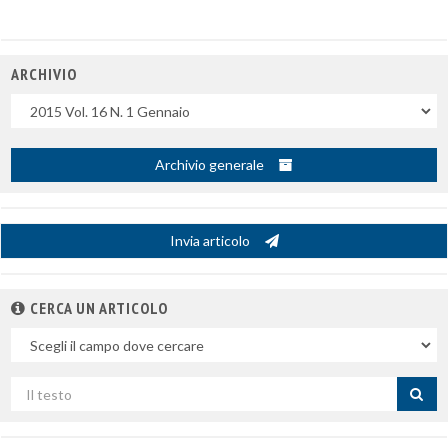
ARCHIVIO
Uscite
Archivio generale
Invia articolo
CERCA UN ARTICOLO
Nel
campo
Cerca
per
titolo