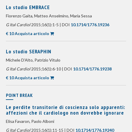
Lo studio EMBRACE
Fiorenzo Gaita, Matteo Anselmino, Maria Sessa
G Ital Cardiol
2015;16(1):1-5 | DOI
10.1714/1776.19236
€ 10 Acquista articolo
Lo studio SERAPHIN
Michele D'Alto, Patrizio Vitulo
G Ital Cardiol
2015;16(1):6-10 | DOI
10.1714/1776.19238
€ 10 Acquista articolo
POINT BREAK
Le perdite transitorie di coscienza solo apparenti:
affezioni che il cardiologo non dovrebbe ignorare
Elisa Favaron, Paolo Alboni
G Ital Cardiol
2015;16(1):11-15 | DOI
10.1714/1776.19240