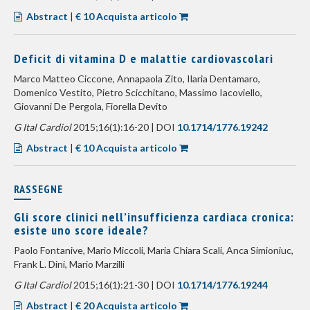
Abstract
|
€ 10 Acquista articolo
Deficit di vitamina D e malattie cardiovascolari
Marco Matteo Ciccone, Annapaola Zito, Ilaria Dentamaro,
Domenico Vestito, Pietro Scicchitano, Massimo Iacoviello,
Giovanni De Pergola, Fiorella Devito
G Ital Cardiol
2015;16(1):16-20 | DOI
10.1714/1776.19242
Abstract
|
€ 10 Acquista articolo
RASSEGNE
Gli score clinici nell’insufficienza cardiaca cronica:
esiste uno score ideale?
Paolo Fontanive, Mario Miccoli, Maria Chiara Scali, Anca Simioniuc,
Frank L. Dini, Mario Marzilli
G Ital Cardiol
2015;16(1):21-30 | DOI
10.1714/1776.19244
Abstract
|
€ 20 Acquista articolo