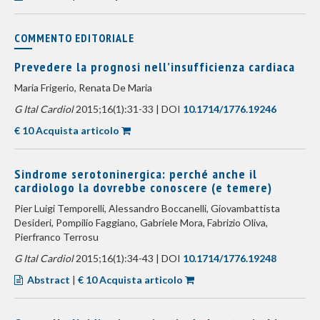
COMMENTO EDITORIALE
Prevedere la prognosi nell’insufficienza cardiaca
Maria Frigerio, Renata De Maria
G Ital Cardiol
2015;16(1):31-33 | DOI
10.1714/1776.19246
€ 10 Acquista articolo
Sindrome serotoninergica: perché anche il
cardiologo la dovrebbe conoscere (e temere)
Pier Luigi Temporelli, Alessandro Boccanelli, Giovambattista
Desideri, Pompilio Faggiano, Gabriele Mora, Fabrizio Oliva,
Pierfranco Terrosu
G Ital Cardiol
2015;16(1):34-43 | DOI
10.1714/1776.19248
Abstract
|
€ 10 Acquista articolo