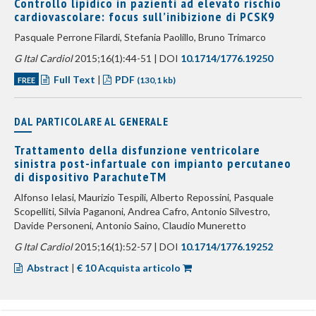
Controllo lipidico in pazienti ad elevato rischio
cardiovascolare: focus sull’inibizione di PCSK9
Pasquale Perrone Filardi, Stefania Paolillo, Bruno Trimarco
G Ital Cardiol
2015;16(1):44-51 | DOI
10.1714/1776.19250
Full Text
|
PDF
FREE
(130,1 kb)
DAL PARTICOLARE AL GENERALE
Trattamento della disfunzione ventricolare
sinistra post-infartuale con impianto percutaneo
di dispositivo ParachuteTM
Alfonso Ielasi, Maurizio Tespili, Alberto Repossini, Pasquale
Scopelliti, Silvia Paganoni, Andrea Cafro, Antonio Silvestro,
Davide Personeni, Antonio Saino, Claudio Muneretto
G Ital Cardiol
2015;16(1):52-57 | DOI
10.1714/1776.19252
Abstract
|
€ 10 Acquista articolo