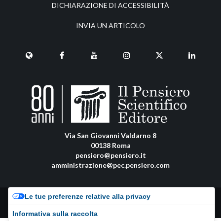
DICHIARAZIONE DI ACCESSIBILITÀ
INVIA UN ARTICOLO
Via San Giovanni Valdarno 8
00138 Roma
pensiero@pensiero.it
amministrazione@pec.pensiero.com
Le tue preferenze relative alla privacy
Riproduzione e diritti riservati - ISSN online: 1972-6481 |
Privacy Policy
-
Cookie Policy
Informativa sulla raccolta