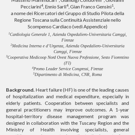
4
4
1
Pecciarini
, Ennio Sarli
, Gian Franco Gensini
,
a nome dei Ricercatori del Gruppo di Studio Pilota della
Regione Toscana sulla Continuità Assistenziale nello
Scompenso Cardiaco (vedi Appendice)
1
Cardiologia Generale 1, Azienda Ospedaliero-Universitaria Careggi,
Firenze
2
Medicina Interna e d’Urgenza, Azienda Ospedaliero-Universitaria
Careggi, Firenze
3
Cooperativa Medicoop Nord Ovest Nuova Professione, Sesto Fiorentino
(FI)
4
Promo Leader Service Congressi, Firenze
5
Dipartimento di Medicina, CNR, Roma
Background.
Heart failure (HF) is one of the leading causes
of hospitalization and medical expenditure, especially in
elderly patients. Cooperation between specialists and
general practitioners may improve outcomes. A 1-year
hospital-territory disease management program was
designed in collaboration with the Tuscany Region and the
Ministry of Health involving specialists, general