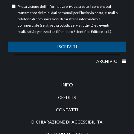
Presa visione dell’
informativa privacy
, presto il consenso al
trattamento dei miei dati personali per l’invio via posta, e-mail o
telefono di comunicazioni di carattere informativo e
commerciale (relative a prodotti, servizi, attività ed eventi
realizzati/organizzati da Il Pensiero Scientifico Editore s.r.l.).
ISCRIVITI
ARCHIVIO
INFO
CREDITS
CONTATTI
DICHIARAZIONE DI ACCESSIBILITÀ