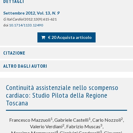
DETTAGLI
Settembre 2012, Vol. 13,
N. 9
G Ital Cardiol
2012;13(9):615-621
doi
10.1714/1133.12490
€ 20 Acquista articolo
CITAZIONE
ALTRO DAGLI AUTORI
Continuità assistenziale nello scompenso
cardiaco: Studio Pilota della Regione
Toscana
1
1
2
Francesco Mazzuoli
, Gabriele Castelli
, Carlo Nozzoli
,
2
3
Valerio Verdiani
, Fabrizio Muscas
,
4
5
Massimo Mammucari
, Gianluigi Condorelli
, Giovanni