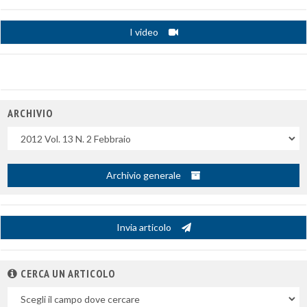
I video
ARCHIVIO
Uscite
Archivio generale
Invia articolo
CERCA UN ARTICOLO
Nel
campo