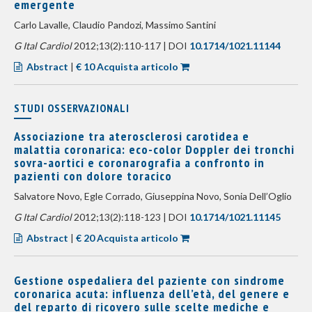
emergente
Carlo Lavalle, Claudio Pandozi, Massimo Santini
G Ital Cardiol
2012;13(2):110-117 | DOI
10.1714/1021.11144
Abstract
|
€ 10 Acquista articolo
STUDI OSSERVAZIONALI
Associazione tra aterosclerosi carotidea e
malattia coronarica: eco-color Doppler dei tronchi
sovra-aortici e coronarografia a confronto in
pazienti con dolore toracico
Salvatore Novo, Egle Corrado, Giuseppina Novo, Sonia Dell’Oglio
G Ital Cardiol
2012;13(2):118-123 | DOI
10.1714/1021.11145
Abstract
|
€ 20 Acquista articolo
Gestione ospedaliera del paziente con sindrome
coronarica acuta: influenza dell’età, del genere e
del reparto di ricovero sulle scelte mediche e