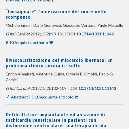
“Immaginare” l’innervazione del cuore nello
scompenso
Michele Emdin, Dario Genovesi, Giuseppe Vergaro, Paolo Marzullo
G Ital Cardiol
2012;13(2):98-101 | DOI
10.1714/1021.11142
€ 10 Acquista articolo
Rivascolarizzazione del miocardio ibernato: un
problema clinico ancora irrisolto
Enrico Ammirati, Valentina Guida, Ornella E. Rimoldi, Paolo G.
Camici
G Ital Cardiol
2012;13(2):102-109 | DOI
10.1714/1021.11143
Abstract
|
€ 10 Acquista articolo
Defibrillatore impiantabile ed ablazione di
tachicardia ventricolare in pazienti con
disfunzione ventricolare: una terapia ibrida