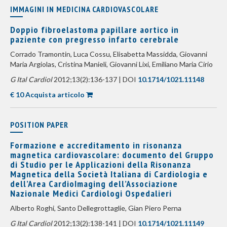
IMMAGINI IN MEDICINA CARDIOVASCOLARE
Doppio fibroelastoma papillare aortico in
paziente con pregresso infarto cerebrale
Corrado Tramontin, Luca Cossu, Elisabetta Massidda, Giovanni
Maria Argiolas, Cristina Manieli, Giovanni Lixi, Emiliano Maria Cirio
G Ital Cardiol
2012;13(2):136-137 | DOI
10.1714/1021.11148
€ 10 Acquista articolo
POSITION PAPER
Formazione e accreditamento in risonanza
magnetica cardiovascolare: documento del Gruppo
di Studio per le Applicazioni della Risonanza
Magnetica della Società Italiana di Cardiologia e
dell’Area CardioImaging dell’Associazione
Nazionale Medici Cardiologi Ospedalieri
Alberto Roghi, Santo Dellegrottaglie, Gian Piero Perna
G Ital Cardiol
2012;13(2):138-141 | DOI
10.1714/1021.11149