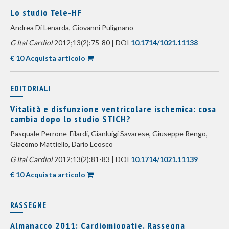
Lo studio Tele-HF
Andrea Di Lenarda, Giovanni Pulignano
G Ital Cardiol
2012;13(2):75-80 | DOI
10.1714/1021.11138
€ 10 Acquista articolo
EDITORIALI
Vitalità e disfunzione ventricolare ischemica: cosa
cambia dopo lo studio STICH?
Pasquale Perrone-Filardi, Gianluigi Savarese, Giuseppe Rengo,
Giacomo Mattiello, Dario Leosco
G Ital Cardiol
2012;13(2):81-83 | DOI
10.1714/1021.11139
€ 10 Acquista articolo
RASSEGNE
Almanacco 2011: Cardiomiopatie. Rassegna