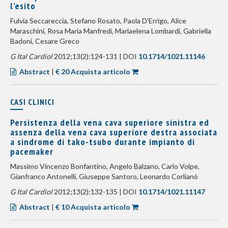
l’esito
Fulvia Seccareccia, Stefano Rosato, Paola D'Errigo, Alice
Maraschini, Rosa Maria Manfredi, Mariaelena Lombardi, Gabriella
Badoni, Cesare Greco
G Ital Cardiol
2012;13(2):124-131 | DOI
10.1714/1021.11146
Abstract
|
€ 20 Acquista articolo
CASI CLINICI
Persistenza della vena cava superiore sinistra ed
assenza della vena cava superiore destra associata
a sindrome di tako-tsubo durante impianto di
pacemaker
Massimo Vincenzo Bonfantino, Angelo Balzano, Carlo Volpe,
Gianfranco Antonelli, Giuseppe Santoro, Leonardo Corlianò
G Ital Cardiol
2012;13(2):132-135 | DOI
10.1714/1021.11147
Abstract
|
€ 10 Acquista articolo