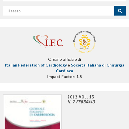
Cerca
per
titolo
Organo ufficiale di
Italian Federation of Cardiology
e
Società Italiana di Chirurgia
Cardiaca
Impact Factor: 1.5
2012 VOL. 13
N. 2 FEBBRAIO