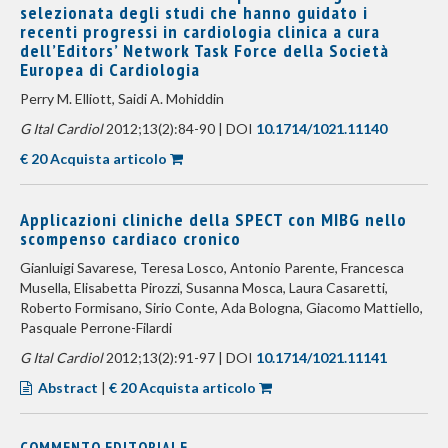
selezionata degli studi che hanno guidato i
recenti progressi in cardiologia clinica a cura
dell’Editors’ Network Task Force della Società
Europea di Cardiologia
Perry M. Elliott, Saidi A. Mohiddin
G Ital Cardiol
2012;13(2):84-90 | DOI
10.1714/1021.11140
€ 20 Acquista articolo
Applicazioni cliniche della SPECT con MIBG nello
scompenso cardiaco cronico
Gianluigi Savarese, Teresa Losco, Antonio Parente, Francesca
Musella, Elisabetta Pirozzi, Susanna Mosca, Laura Casaretti,
Roberto Formisano, Sirio Conte, Ada Bologna, Giacomo Mattiello,
Pasquale Perrone-Filardi
G Ital Cardiol
2012;13(2):91-97 | DOI
10.1714/1021.11141
Abstract
|
€ 20 Acquista articolo
COMMENTO EDITORIALE