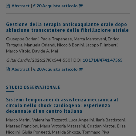
Abstract
|
€ 20 Acquista articolo
Gestione della terapia anticoagulante orale dopo
ablazione transcatetere della fibrillazione atriale
Giuseppe Boriani, Paola Trapanese, Marta Mantovani, Enrico
Tartaglia, Manuela Orlandi, Niccolò Bonini, Jacopo F. Imberti,
Marco Vitolo, Davide A. Mei
G Ital Cardiol
2026;27(8):544-550 | DOI
10.1714/4741.47565
Abstract
|
€ 20 Acquista articolo
STUDIO OSSERVAZIONALE
Sistemi temporanei di assistenza meccanica al
circolo nello shock cardiogeno: esperienza
decennale di un centro italiano
Marco Marini, Valentina Tozzetti, Luca Angelini, Ilaria Battistoni,
Matteo Francioni, Maria Vittoria Matassini, Cristian Mattei, Elisa
Nicolini, Giulia Pongetti, Matilda Shkoza, Tommaso Piva