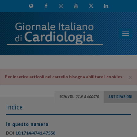
Toggl
navig
×
Per inserire articoli nel carrello bisogna abilitare i cookies.
2026 VOL. 27
N. 8 AGOSTO
ANTICIPAZIONI
Indice
In questo numero
DOI
10.1714/4741.47558