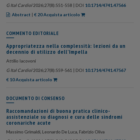
G Ital Cardiol
2026;27(8):551-558 | DOI
10.1714/4741.47566
Abstract
|
€ 20 Acquista articolo
COMMENTO EDITORIALE
Appropriatezza nella complessità: lezioni da un
decennio di utilizzo dell’Impella
Attilio Iacovoni
G Ital Cardiol
2026;27(8):559-561 | DOI
10.1714/4741.47567
€ 10 Acquista articolo
DOCUMENTO DI CONSENSO
Raccomandazioni di buona pratica clinico-
assistenziale su diagnosi e cura delle sindromi
coronariche acute
Massimo Grimaldi, Leonardo De Luca, Fabrizio Oliva