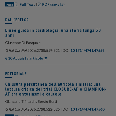
Full Text
|
PDF
FREE
(589,2 kb)
DALL'EDITOR
Linee guida in cardiologia: una storia lunga 30
anni
Giuseppe Di Pasquale
G Ital Cardiol
2026;27(8):519-521 | DOI
10.1714/4741.47559
€ 10 Acquista articolo
EDITORIALE
Chiusura percutanea dell’auricola sinistra: una
lettura critica dei trial CLOSURE-AF e CHAMPION-
AF tra entusiasmi e cautele
Giancarlo Trimarchi, Sergio Berti
G Ital Cardiol
2026;27(8):522-525 | DOI
10.1714/4741.47560