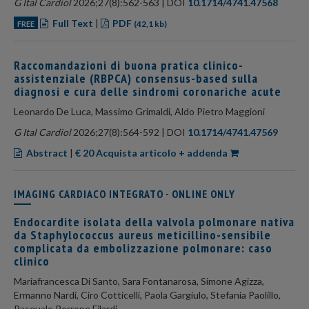
G Ital Cardiol
2026;27(8):562-563 | DOI
10.1714/4741.47568
Full Text
|
PDF
FREE
(42,1 kb)
Raccomandazioni di buona pratica clinico-
assistenziale (RBPCA) consensus-based sulla
diagnosi e cura delle sindromi coronariche acute
Leonardo De Luca, Massimo Grimaldi, Aldo Pietro Maggioni
G Ital Cardiol
2026;27(8):564-592 | DOI
10.1714/4741.47569
Abstract
|
€ 20 Acquista articolo + addenda
IMAGING CARDIACO INTEGRATO - ONLINE ONLY
Endocardite isolata della valvola polmonare nativa
da Staphylococcus aureus meticillino-sensibile
complicata da embolizzazione polmonare: caso
clinico
Mariafrancesca Di Santo, Sara Fontanarosa, Simone Agizza,
Ermanno Nardi, Ciro Cotticelli, Paola Gargiulo, Stefania Paolillo,
Pasquale Perrone Filardi