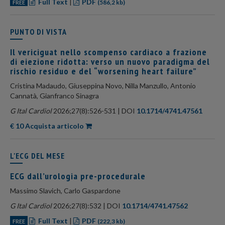
Full Text
|
PDF
FREE
(586,2 kb)
PUNTO DI VISTA
Il vericiguat nello scompenso cardiaco a frazione
di eiezione ridotta: verso un nuovo paradigma del
rischio residuo e del “worsening heart failure”
Cristina Madaudo, Giuseppina Novo, Nilla Manzullo, Antonio
Cannatà, Gianfranco Sinagra
G Ital Cardiol
2026;27(8):526-531 | DOI
10.1714/4741.47561
€ 10 Acquista articolo
L'ECG DEL MESE
ECG dall’urologia pre-procedurale
Massimo Slavich, Carlo Gaspardone
G Ital Cardiol
2026;27(8):532 | DOI
10.1714/4741.47562
Full Text
|
PDF
FREE
(222,3 kb)