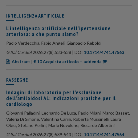
INTELLIGENZA ARTIFICIALE
L’intelligenza artificiale nell’ipertensione
arteriosa: a che punto siamo?
Paolo Verdecchia, Fabio Angeli, Gianpaolo Reboldi
G Ital Cardiol
2026;27(8):533-538 | DOI
10.1714/4741.47563
Abstract
|
€ 10 Acquista articolo + addenda
RASSEGNE
Indagini di laboratorio per l’esclusione
dell’amiloidosi AL: indicazioni pratiche per il
cardiologo
Giovanni Palladini, Leonardo De Luca, Paolo Milani, Marco Basset,
Valeria Di Simone, Valentina Carini, Roberta Mussinelli, Laura
Obici, Stefano Perlini, Mario Nuvolone, Riccardo Albertini
G Ital Cardiol
2026;27(8):539-543 | DOI
10.1714/4741.47564