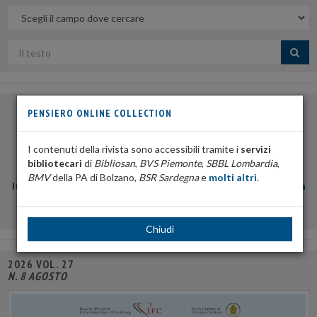
Nel
campo
Cerca
per
titolo
PENSIERO ONLINE COLLECTION
I contenuti della rivista sono accessibili tramite i
servizi
bibliotecari
di
Bibliosan
,
BVS Piemonte
,
SBBL Lombardia
,
Organo ufficiale di
BMV
della PA di Bolzano,
BSR Sardegna
e
molti altri
.
Italian Federation of Cardiology
e
Società Italiana di Chirurgia
Cardiaca
Impact Factor: 1.5
Chiudi
2026 VOL. 27
N. 8 AGOSTO