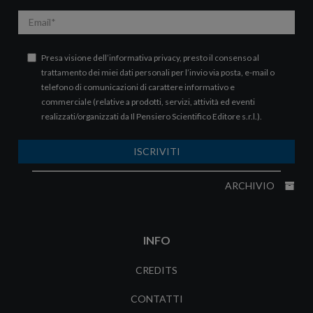
Email
Presa visione dell’
informativa privacy
, presto il consenso al
trattamento dei miei dati personali per l’invio via posta, e-mail o
telefono di comunicazioni di carattere informativo e
commerciale (relative a prodotti, servizi, attività ed eventi
realizzati/organizzati da Il Pensiero Scientifico Editore s.r.l.).
ISCRIVITI
ARCHIVIO
INFO
CREDITS
CONTATTI