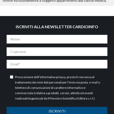
rivolte esclusivamente a soggetti appartenenti alla classe medica.
ISCRIVITI ALLA NEWSLETTER CARDIOINFO
Nome
Cognome
Email
Presa visione dell’
informativa privacy
, presto il consenso al
trattamento dei miei dati personali per l’invio via posta, e-mail o
telefono di comunicazioni di carattere informativo e
commerciale (relative a prodotti, servizi, attività ed eventi
realizzati/organizzati da Il Pensiero Scientifico Editore s.r.l.).
ISCRIVITI