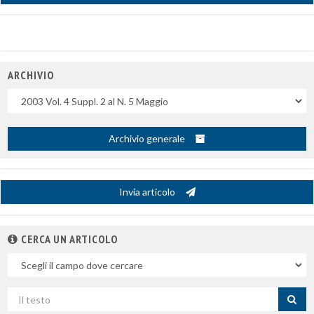
ARCHIVIO
Uscite
Archivio generale
Invia articolo
CERCA UN ARTICOLO
Nel
campo
Cerca
per