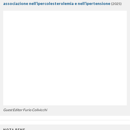
associazione nell’ipercolesterolemia e nell’ipertensione
(2025)
Guest Editor Furio Colivicchi
NOTA BENE