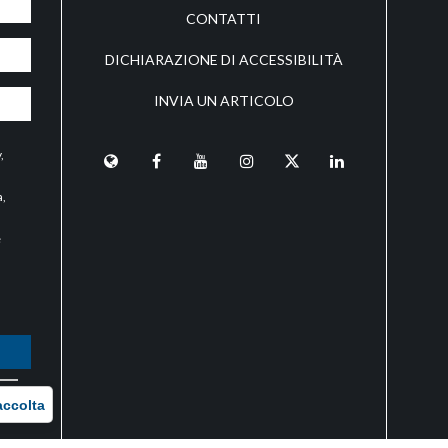
CONTATTI
DICHIARAZIONE DI ACCESSIBILITÀ
INVIA UN ARTICOLO
y
,
a,
e
O
accolta