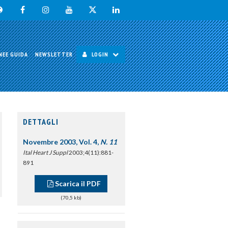
NEE GUIDA
NEWSLETTER
LOGIN
DETTAGLI
Novembre 2003, Vol. 4,
N. 11
Ital Heart J Suppl
2003;4(11):881-
891
Scarica il PDF
(70,5 kb)