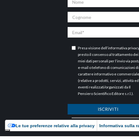
Cognome
Email
Presa visione dell’
informativa privac
presto il consenso al trattamento dei
miei dati personali per l’invio via post
e-mail o telefono di comunicazioni di
carattere informativo e commercial
(relative a prodotti, servizi, attività ed
eventi realizzati/organizzati da Il
Pensiero Scientifico Editore s.r.l.).
ISCRIVITI
ARCHIVI
Le tue preferenze relative alla privacy
Informativa sulla r