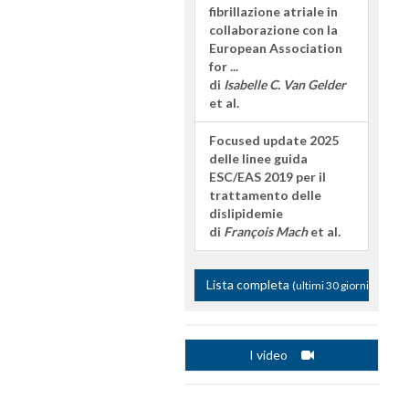
fibrillazione atriale in
collaborazione con la
European Association
for ...
di
Isabelle C. Van Gelder
et al.
Focused update 2025
delle linee guida
ESC/EAS 2019 per il
trattamento delle
dislipidemie
di
François Mach
et al.
Lista completa
(ultimi 30 giorni)
I video