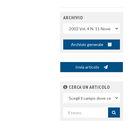
ARCHIVIO
Uscite
Archivio generale
Invia articolo
CERCA UN ARTICOLO
Nel
campo
Cerca
per
titolo