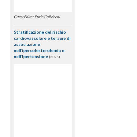
Guest Editor Furio Colivicchi
Stratificazione del rischio
cardiovascolare e terapie di
associazione
nell’ipercolesterolemia e
nell’ipertensione
(2025)