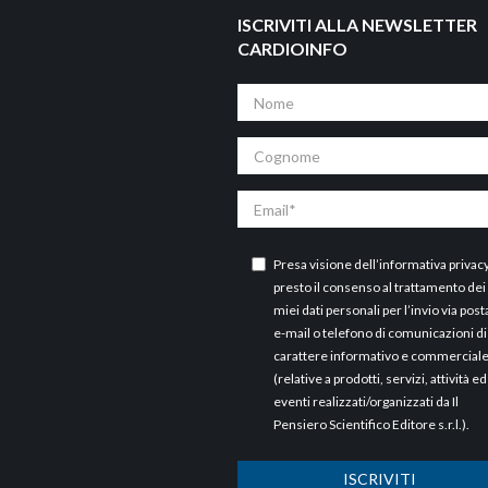
ISCRIVITI ALLA NEWSLETTER
CARDIOINFO
Nome
Cognome
Email
Presa visione dell’
informativa privac
presto il consenso al trattamento dei
miei dati personali per l’invio via post
e-mail o telefono di comunicazioni di
carattere informativo e commercial
(relative a prodotti, servizi, attività ed
eventi realizzati/organizzati da Il
Pensiero Scientifico Editore s.r.l.).
ISCRIVITI