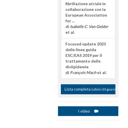
fibrillazione atriale in
collaborazione con la
European Association
for ...
di
Isabelle C. Van Gelder
et al.
Focused update 2025
delle linee guida
ESC/EAS 2019 per il
trattamento delle
dislipidemie
di
François Mach
et al.
Lista completa
(ultimi 30 giorni)
I video