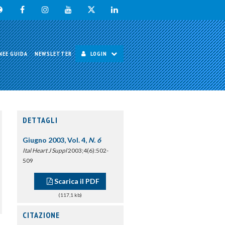
NEE GUIDA
NEWSLETTER
LOGIN
DETTAGLI
Giugno 2003, Vol. 4,
N. 6
Ital Heart J Suppl
2003;4(6):502-
509
Scarica il PDF
(117,1 kb)
CITAZIONE