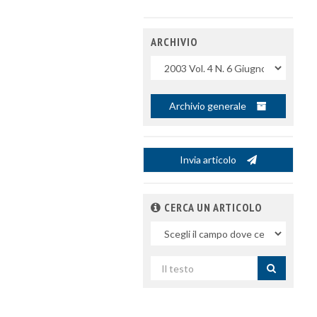
ARCHIVIO
Uscite
Archivio generale
Invia articolo
CERCA UN ARTICOLO
Nel
campo
Cerca
per
titolo