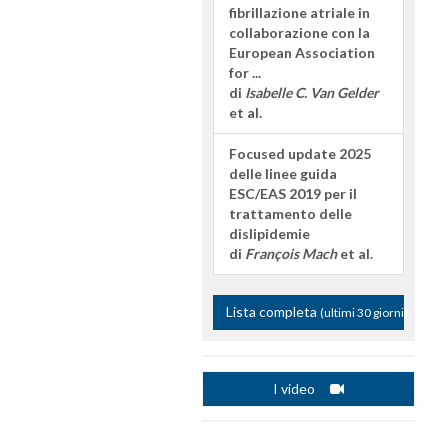
fibrillazione atriale in
collaborazione con la
European Association
for ...
di
Isabelle C. Van Gelder
et al.
Focused update 2025
delle linee guida
ESC/EAS 2019 per il
trattamento delle
dislipidemie
di
François Mach
et al.
Lista completa
(ultimi 30 giorni)
I video