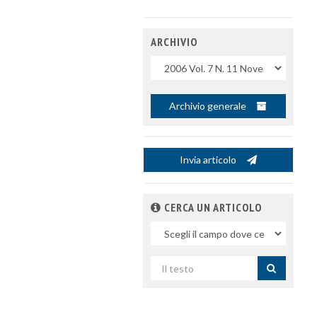
ARCHIVIO
Uscite
Archivio generale
Invia articolo
CERCA UN ARTICOLO
Nel
campo
Cerca
per
titolo