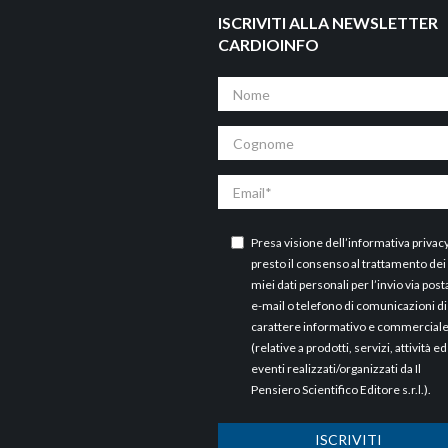
ISCRIVITI ALLA NEWSLETTER
CARDIOINFO
Nome
Cognome
Email
Presa visione dell’
informativa privac
presto il consenso al trattamento dei
miei dati personali per l’invio via post
e-mail o telefono di comunicazioni di
carattere informativo e commercial
(relative a prodotti, servizi, attività ed
eventi realizzati/organizzati da Il
Pensiero Scientifico Editore s.r.l.).
ISCRIVITI