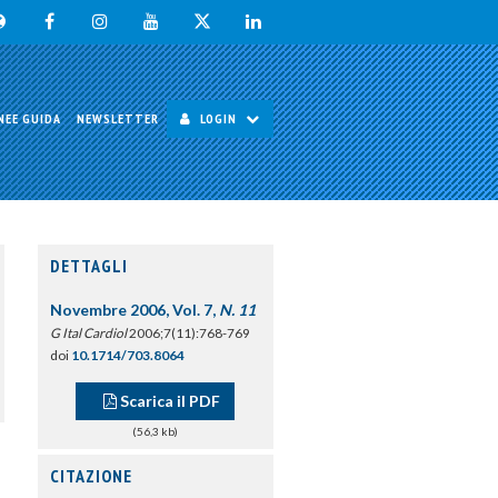
NEE GUIDA
NEWSLETTER
LOGIN
DETTAGLI
Novembre 2006, Vol. 7,
N. 11
G Ital Cardiol
2006;7(11):768-769
doi
10.1714/703.8064
Scarica il PDF
(56,3 kb)
CITAZIONE