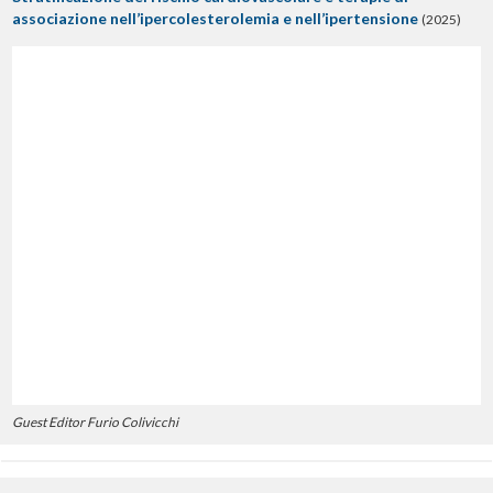
associazione nell’ipercolesterolemia e nell’ipertensione
(2025)
Guest Editor Furio Colivicchi