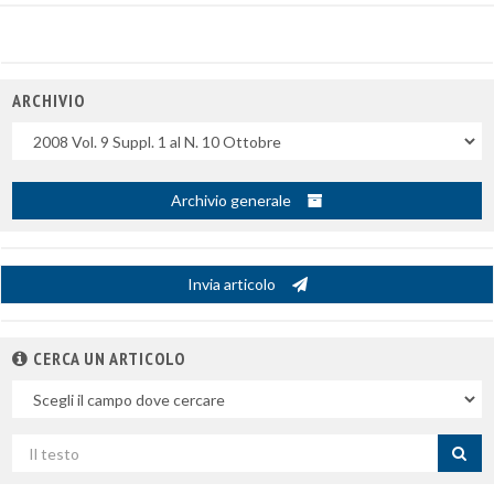
ARCHIVIO
Uscite
Archivio generale
Invia articolo
CERCA UN ARTICOLO
Nel
campo
Cerca
per
titolo