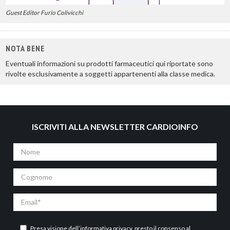
Guest Editor Furio Colivicchi
NOTA BENE
Eventuali informazioni su prodotti farmaceutici qui riportate sono
rivolte esclusivamente a soggetti appartenenti alla classe medica.
ISCRIVITI ALLA NEWSLETTER CARDIOINFO
Nome
Cognome
Email
Presa visione dell’
informativa privacy
, presto il consenso al