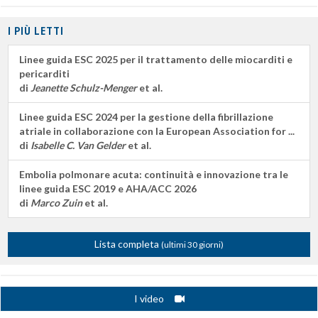
I PIÙ LETTI
Linee guida ESC 2025 per il trattamento delle miocarditi e
pericarditi
di
Jeanette Schulz-Menger
et al.
Linee guida ESC 2024 per la gestione della fibrillazione
atriale in collaborazione con la European Association for ...
di
Isabelle C. Van Gelder
et al.
Embolia polmonare acuta: continuità e innovazione tra le
linee guida ESC 2019 e AHA/ACC 2026
di
Marco Zuin
et al.
Lista completa
(ultimi 30 giorni)
I video