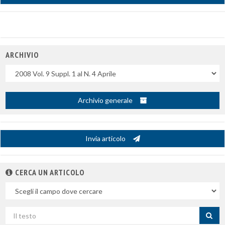
ARCHIVIO
Uscite
Archivio generale
Invia articolo
CERCA UN ARTICOLO
Nel
campo
Cerca
per