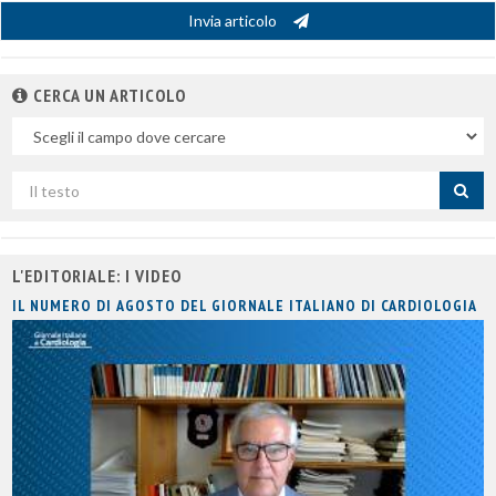
Invia articolo
CERCA UN ARTICOLO
Nel
campo
Cerca
per
titolo
L'EDITORIALE: I VIDEO
IL NUMERO DI AGOSTO DEL GIORNALE ITALIANO DI CARDIOLOGIA