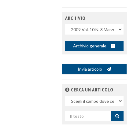
ARCHIVIO
Uscite
Archivio generale
Invia articolo
CERCA UN ARTICOLO
Nel
campo
Cerca
per
titolo