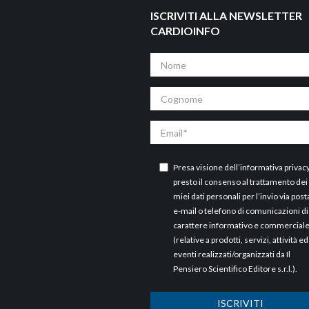
ISCRIVITI ALLA NEWSLETTER
CARDIOINFO
Nome
Cognome
Email
Presa visione dell’
informativa privac
presto il consenso al trattamento dei
miei dati personali per l’invio via post
e-mail o telefono di comunicazioni di
carattere informativo e commercial
(relative a prodotti, servizi, attività ed
eventi realizzati/organizzati da Il
Pensiero Scientifico Editore s.r.l.).
ISCRIVITI