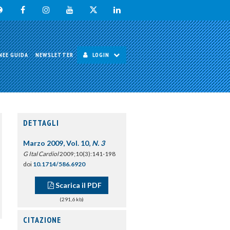
NEE GUIDA
NEWSLETTER
LOGIN
DETTAGLI
Marzo 2009, Vol. 10,
N. 3
G Ital Cardiol
2009;10(3):141-198
doi
10.1714/586.6920
Scarica il PDF
(291,6 kb)
CITAZIONE