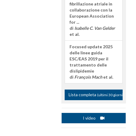
fibrillazione atriale in
collaborazione con la
European Association
for ...
di
Isabelle C. Van Gelder
et al.
Focused update 2025
delle linee guida
ESC/EAS 2019 per il
trattamento delle
dislipidemie
di
François Mach
et al.
Lista completa
(ultimi 30 giorni)
I video