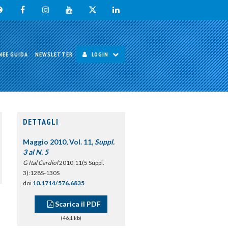
NEE GUIDA
NEWSLETTER
LOGIN
DETTAGLI
Maggio 2010, Vol. 11,
Suppl.
3 al N. 5
G Ital Cardiol
2010;11(5 Suppl.
3):128S-130S
doi
10.1714/576.6835
Scarica il PDF
(46,1 kb)