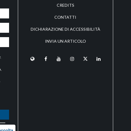
CREDITS
CONTATTI
DICHIARAZIONE DI ACCESSIBILITÀ
INVIA UN ARTICOLO
y
,
a,
e
O
accolta