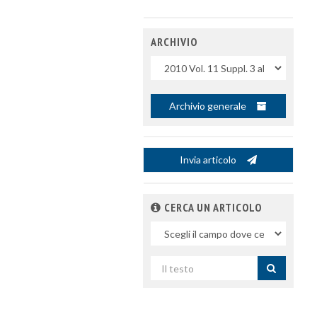
ARCHIVIO
Uscite
Archivio generale
Invia articolo
CERCA UN ARTICOLO
Nel
campo
Cerca
per
titolo