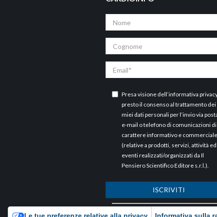
Nome
Cognome
Email
Presa visione dell’
informativa privac
presto il consenso al trattamento dei
miei dati personali per l’invio via post
e-mail o telefono di comunicazioni di
carattere informativo e commercial
(relative a prodotti, servizi, attività ed
eventi realizzati/organizzati da Il
Pensiero Scientifico Editore s.r.l.).
ISCRIVITI
ARCHIVI
Le tue preferenze relative alla privacy
Informativa sulla r