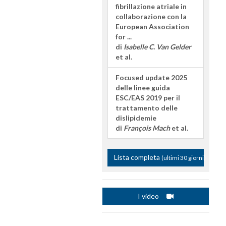
fibrillazione atriale in
collaborazione con la
European Association
for ...
di
Isabelle C. Van Gelder
et al.
Focused update 2025
delle linee guida
ESC/EAS 2019 per il
trattamento delle
dislipidemie
di
François Mach
et al.
Lista completa
(ultimi 30 giorni)
I video