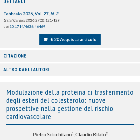
DETTAGLI
Febbraio 2026, Vol. 27,
N. 2
G Ital Cardiol
2026;27(2):121-129
doi
10.1714/4636.46469
€ 20 Acquista articolo
CITAZIONE
ALTRO DAGLI AUTORI
Modulazione della proteina di trasferimento
degli esteri del colesterolo: nuove
prospettive nella gestione del rischio
cardiovascolare
Pietro Scicchitano
, Claudio Bilato
1
2