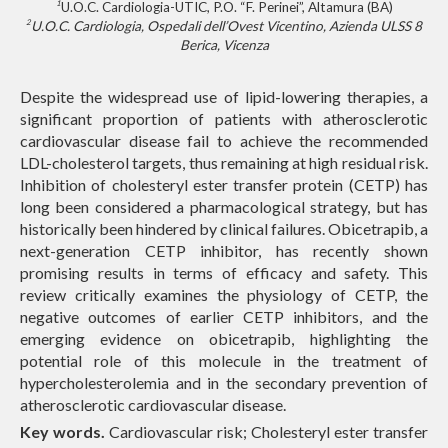
1
U.O.C.
Cardiol
ogia-UTIC, P.O. “F. Perinei”, Altamura (BA)
2
U.O.C. Cardiologia, Ospedali dell’Ovest Vicentino, Azienda ULSS 8
Berica, Vicenza
Despite the widespread use of lipid-lowering therapies, a
significant proportion of patients with atherosclerotic
cardiovascular disease fail to achieve the recommended
LDL-cholesterol targets, thus remaining at high residual risk.
Inhibition of cholesteryl ester transfer protein (CETP) has
long been considered a pharmacological strategy, but has
historically been hindered by clinical failures. Obicetrapib, a
next-generation CETP inhibitor, has recently shown
promising results in terms of efficacy and safety. This
review critically examines the physiology of CETP, the
negative outcomes of earlier CETP inhibitors, and the
emerging evidence on obicetrapib, highlighting the
potential role of this molecule in the treatment of
hypercholesterolemia and in the secondary prevention of
atherosclerotic cardiovascular disease.
Key words.
Cardiovascular risk; Cholesteryl ester transfer