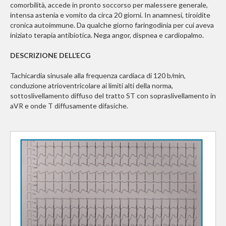
comorbilità, accede in pronto soccorso per malessere generale,
intensa astenia e vomito da circa 20 giorni. In anamnesi, tiroidite
cronica autoimmune. Da qualche giorno faringodinia per cui aveva
iniziato terapia antibiotica. Nega angor, dispnea e cardiopalmo.
DESCRIZIONE DELL’ECG
Tachicardia sinusale alla frequenza cardiaca di 120 b/min,
conduzione atrioventricolare ai limiti alti della norma,
sottoslivellamento diffuso del tratto ST con sopraslivellamento in
aVR e onde T diffusamente difasiche.