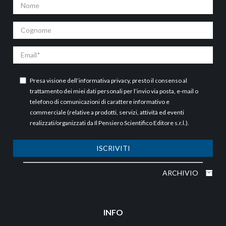
Nome
Cognome
Email
Presa visione dell’
informativa privacy
, presto il consenso al
trattamento dei miei dati personali per l’invio via posta, e-mail o
telefono di comunicazioni di carattere informativo e
commerciale (relative a prodotti, servizi, attività ed eventi
realizzati/organizzati da Il Pensiero Scientifico Editore s.r.l.).
ISCRIVITI
ARCHIVIO
INFO