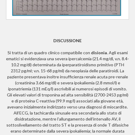
DISCUSSIONE
Si tratta di un quadro clinico compatibile con
disionia
. Agli esami
ematici si evidenziava una severa ipercalcemia (21.4 mg/dl, v.n. 8.4-
10.2 mg/dl) determinata da iperparatiroidismo primitivo (PTH
2312 pg/ml; v.n. 15-68 pg/ml) da neoplasia delle paratiroidi. La
paziente presentava inoltre insufficienza renale acuta pre-renale
(creatinina 3.66 mg/dl) e severa ipokaliemia (2.8 mmol/l) e
iponatriemia (131 mEq/l) ascrivibili ai numerosi episodi di vomito.
Gli elevati valori di troponina ad alta sensibilità (2700-2453 pg/ml)
e di proteina C-reattiva (99.9 mg/l) associati alla giovane età,
avevano inizialmente indirizzato verso una diagnosi di miocardite.
All’ECG, la tachicardia sinusale era secondaria allo stato di
disidratazione, mentre l’allungamento dell’intervallo AV, il
sottoslivellamento del tratto ST e la presenza di onde T difasiche
erano determinate dalla severa ipokaliemia; la normale durata