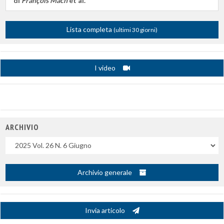
di
François Mach
et al.
Lista completa
(ultimi 30 giorni)
I video
ARCHIVIO
Uscite
Archivio generale
Invia articolo