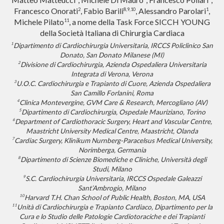
Francesco Onorati
, Fabio Barili
, Alessandro Parolari
,
2
8,9,10
1
Michele Pilato
, a nome della Task Force SICCH YOUNG
11
della Società Italiana di Chirurgia Cardiaca
1
Dipartimento di Cardiochirurgia Universitaria, IRCCS Policlinico San
Donato, San Donato Milanese (MI)
2
Divisione di Cardiochirurgia, Azienda Ospedaliera Universitaria
Integrata di Verona, Verona
3
U.O.C. Cardiochirurgia e Trapianto di Cuore, Azienda Ospedaliera
San Camillo Forlanini, Roma
4
Clinica Montevergine, GVM Care & Research, Mercogliano (AV)
5
Dipartimento di Cardiochirurgia, Ospedale Mauriziano, Torino
6
Department of Cardiothoracic Surgery, Heart and Vascular Centre,
Maastricht University Medical Centre, Maastricht, Olanda
7
Cardiac Surgery, Klinikum Nurnberg-Paracelsus Medical University,
Norimberga, Germania
8
Dipartimento di Scienze Biomediche e Cliniche, Università degli
Studi, Milano
9
S.C. Cardiochirurgia Universitaria, IRCCS Ospedale Galeazzi
Sant’Ambrogio, Milano
10
Harvard T.H. Chan School of Public Health, Boston, MA, USA
11
Unità di Cardiochirurgia e Trapianto Cardiaco, Dipartimento per la
Cura e lo Studio delle Patologie Cardiotoraciche e dei Trapianti