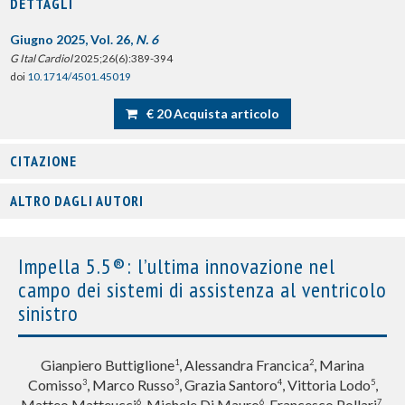
DETTAGLI
Giugno 2025, Vol. 26,
N. 6
G Ital Cardiol
2025;26(6):389-394
doi
10.1714/4501.45019
€ 20 Acquista articolo
CITAZIONE
ALTRO DAGLI AUTORI
Impella 5.5®: l’ultima innovazione nel
campo dei sistemi di assistenza al ventricolo
sinistro
Gianpiero Buttiglione
, Alessandra Francica
, Marina
1
2
Comisso
, Marco Russo
, Grazia Santoro
, Vittoria Lodo
,
3
3
4
5
Matteo Matteucci
, Michele Di Mauro
, Francesco Pollari
,
6
6
7