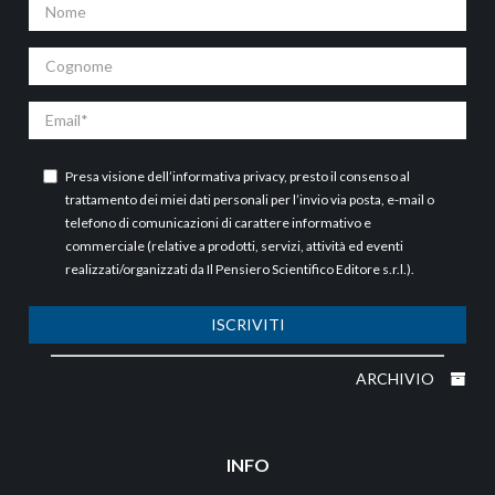
Nome
Cognome
Email
Presa visione dell’
informativa privacy
, presto il consenso al
trattamento dei miei dati personali per l’invio via posta, e-mail o
telefono di comunicazioni di carattere informativo e
commerciale (relative a prodotti, servizi, attività ed eventi
realizzati/organizzati da Il Pensiero Scientifico Editore s.r.l.).
ISCRIVITI
ARCHIVIO
INFO