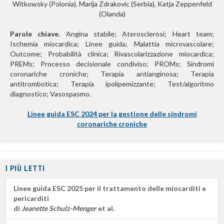
Witkowsky (Polonia), Marija Zdrakovic (Serbia), Katja Zeppenfeld
(Olanda)
Parole chiave.
Angina stabile; Aterosclerosi; Heart team;
Ischemia miocardica; Linee guida; Malattia microvascolare;
Outcome; Probabilità clinica; Rivascolarizzazione miocardica;
PREMs; Processo decisionale condiviso; PROMs; Sindromi
coronariche croniche; Terapia antianginosa; Terapia
antitrombotica; Terapia ipolipemizzante; Test/algoritmo
diagnostico; Vasospasmo.
Linee guida ESC 2024 per la gestione delle sindromi
coronariche croniche
I PIÙ LETTI
Linee guida ESC 2025 per il trattamento delle miocarditi e
pericarditi
di
Jeanette Schulz-Menger
et al.