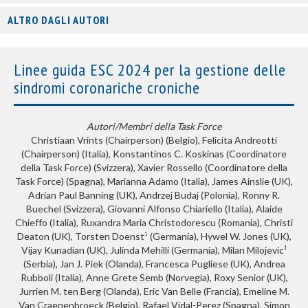
ALTRO DAGLI AUTORI
Linee guida ESC 2024 per la gestione delle
sindromi coronariche croniche
Autori/Membri della Task Force
Christiaan Vrints (Chairperson) (Belgio), Felicita Andreotti
(Chairperson) (Italia), Konstantinos C. Koskinas (Coordinatore
della Task Force) (Svizzera), Xavier Rossello (Coordinatore della
Task Force) (Spagna), Marianna Adamo (Italia), James Ainslie (UK),
Adrian Paul Banning (UK), Andrzej Budaj (Polonia), Ronny R.
Buechel (Svizzera), Giovanni Alfonso Chiariello (Italia), Alaide
Chieffo (Italia), Ruxandra Maria Christodorescu (Romania), Christi
Deaton (UK), Torsten Doenst
(Germania), Hywel W. Jones (UK),
1
Vijay Kunadian (UK), Julinda Mehilli (Germania), Milan Milojevic
1
(Serbia), Jan J. Piek (Olanda), Francesca Pugliese (UK), Andrea
Rubboli (Italia), Anne Grete Semb (Norvegia), Roxy Senior (UK),
Jurrien M. ten Berg (Olanda), Eric Van Belle (Francia), Emeline M.
Van Craenenbroeck (Belgio), Rafael Vidal-Perez (Spagna), Simon