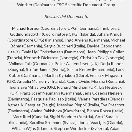
Winther (Danimarca), ESC Scientific Document Group
Revisori del Documento
Michael Borger (Coordinatore CPG) (Germania), Ingibjörg J.
Gudmundsdóttir (Coordinatore CPG) (Islanda), Juhani Knuuti
(Coordinatore CPG) (Finlandia), Ingo Ahrens (Germania), Michael
Böhm (Germania), Sergio Buccheri (Italia), Davide Capodanno
(Italia), Evald Høj Christiansen (Danimarca), Jean-Philippe Collet
(Francia), Kenneth Dickstein (Norvegia), Christian Eek (Norvegia),
Volkmar Falk (Germania), Peter A. Henriksen (UK), Borja Ibanez
(Spagna), Stefan James (Svezia), Sasko Kedev (Macedonia), Lars
Køber (Danimarca), Martha Kyriakou (Cipro), Emma F. Magavern
(UK), Angelia McInerny (Irlanda), Caius Ovidiu Mersha (Romania),
Borislava Mihaylova (UK), Richard Mindham (UK), Lis Neubeck
(UK), Franz-Josef Neumann (Germania), Jens Cosedis Nielsen
(Danimarca), Pasquale Paolisso (Italia), Valeria Paradies (Olanda),
Agnes A. Pasquet (Belgio), Massimo Piepoli (Italia), Eva Prescott
(Danimarca), Amina Rakisheva (Kazakistan), Bianca Rocca (Italia),
Marc Ruel (Canada), Sigrid Sandner (Austria), Antti Saraste
(Finlandia), Karolina Szummer (Svezia), Ilonca Vaartjes (Olanda),
William Wijns (Irlanda), Stephan Windecker (Svizzera), Adam