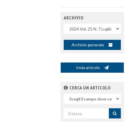
ARCHIVIO
Uscite
Archivio generale
Invia articolo
CERCA UN ARTICOLO
Nel
campo
Cerca
per
titolo