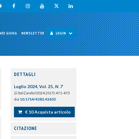
NEE GUIDA
NEWSLETTER
LOGIN
DETTAGLI
Luglio 2024, Vol. 25,
N. 7
G Ital Cardiol
2024;25(7):471-473
doi
10.1714/4282.42632
€ 10 Acquista articolo
CITAZIONE