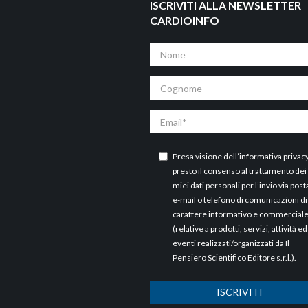
ISCRIVITI ALLA NEWSLETTER
CARDIOINFO
Nome
Cognome
Email
Presa visione dell’
informativa privac
presto il consenso al trattamento dei
miei dati personali per l’invio via post
e-mail o telefono di comunicazioni di
carattere informativo e commercial
(relative a prodotti, servizi, attività ed
eventi realizzati/organizzati da Il
Pensiero Scientifico Editore s.r.l.).
ISCRIVITI