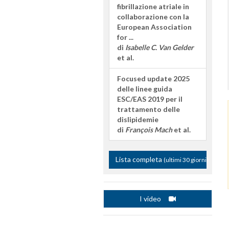
fibrillazione atriale in
collaborazione con la
European Association
for ...
di
Isabelle C. Van Gelder
et al.
Focused update 2025
delle linee guida
ESC/EAS 2019 per il
trattamento delle
dislipidemie
di
François Mach
et al.
Lista completa
(ultimi 30 giorni)
I video