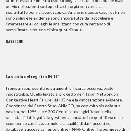
un’interessante finestra fisiopatologica sul ruolo del forame ovale
pervio nei pazienti sottoposti a chirurgia non cardiaca,
soprattutto per via laparoscopica. Anche in questo caso i dati non
sono solidi e le evidenze sono ancora tutte da raccogliere e
interpretare e i colleghi le analizzano con cura cercando di
semplificare la routine clinica quotidiana. •
RASSEGNE
La storia del registro IN-HF
I registri rappresentano strumenti di ricerca osservazionale
insostituibili. Quello legato al progetto dell’Italian Network on
Congestive Heart Failure (IN-HF) ne è la dimostrazione evidente.
Coordinato dal Centro Studi ANMCO, ha coinvolto sin dalla sua
nascita, nel 1995, oltre 200 Centri cardiologici italiani nella
raccolta di dati legati alla gestione ambulatoriale quotidiana dello
scompenso cardiaco. La mole e la qualità di dati raccolti nel
database, successivamente online (IN-HF Online), ha permesso di