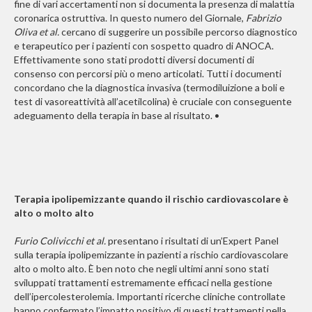
fine di vari accertamenti non si documenta la presenza di malattia
coronarica ostruttiva. In questo numero del Giornale,
Fabrizio
Oliva et al.
cercano di suggerire un possibile percorso diagnostico
e terapeutico per i pazienti con sospetto quadro di ANOCA.
Effettivamente sono stati prodotti diversi documenti di
consenso con percorsi più o meno articolati. Tutti i documenti
concordano che la diagnostica invasiva (termodiluizione a boli e
test di vasoreattività all’acetilcolina) è cruciale con conseguente
adeguamento della terapia in base al risultato. •
Terapia ipolipemizzante quando il rischio cardiovascolare è
alto o molto alto
Furio Colivicchi et al.
presentano i risultati di un’Expert Panel
sulla terapia ipolipemizzante in pazienti a rischio cardiovascolare
alto o molto alto. È ben noto che negli ultimi anni sono stati
sviluppati trattamenti estremamente efficaci nella gestione
dell’ipercolesterolemia. Importanti ricerche cliniche controllate
hanno confermato l’impatto positivo di questi trattamenti nella