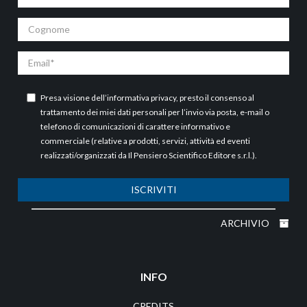
Cognome
Email
Presa visione dell’
informativa privacy
, presto il consenso al
trattamento dei miei dati personali per l’invio via posta, e-mail o
telefono di comunicazioni di carattere informativo e
commerciale (relative a prodotti, servizi, attività ed eventi
realizzati/organizzati da Il Pensiero Scientifico Editore s.r.l.).
ISCRIVITI
ARCHIVIO
INFO
CREDITS