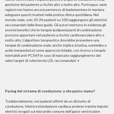
gestione del paziente a rischio alto o molto alto. Purtroppo, varie
ragioni non hanno ancora permesso di implementare in maniera
adeguata questi risultati nella pratica clinica quotidiana. Nel
mondo reale, solo 20-24 pazienti su 100 raggiungono gli obiettivi
raccomandati dalle linee guida. Gli autori mettono in evidenza gli
enormi benefici che le terapie ipolipemizzanti di combinazione
possono apportare nel paziente a rischio cardiovascolare alto o
molto alto. L’algoritmo terapeutico dovrebbe prevedere una
terapia di combinazione orale, anche triplice (statina, ezetimibe e
acido bempedoico) come approccio iniziale, con ricorso a terapie
iniettabili anti-PCSK9 in caso di mancato raggiungimento dei
valori target di colesterolo LDL raccomandati. •
Pacing del sistema di conduzione: a che punto siamo?
Tradizionalmente, nei pazienti affetti da un disturbo di
conduzione, l’elettrostimolazione cardiaca avviene tramite impulsi
elettrici erogati sul miocardio comune dell’apice ventricolare