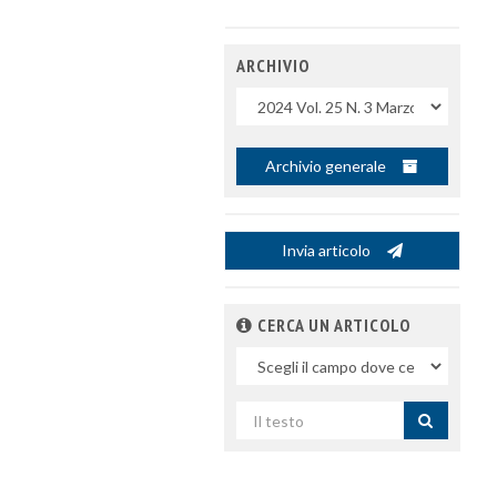
ARCHIVIO
Uscite
Archivio generale
Invia articolo
CERCA UN ARTICOLO
Nel
campo
Cerca
per
titolo