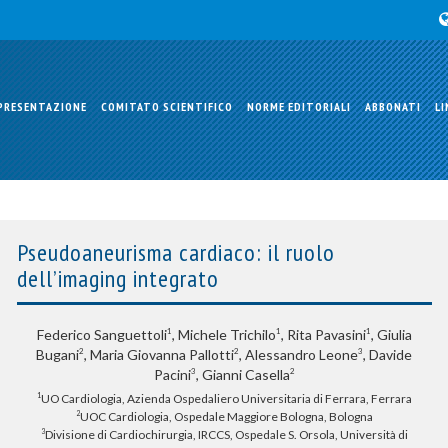
PRESENTAZIONE
COMITATO SCIENTIFICO
NORME EDITORIALI
ABBONATI
LI
Pseudoaneurisma cardiaco: il ruolo
dell’imaging integrato
Federico Sanguettoli
, Michele Trichilo
, Rita Pavasini
, Giulia
1
1
1
Bugani
, Maria Giovanna Pallotti
, Alessandro Leone
, Davide
2
2
3
Pacini
, Gianni Casella
3
2
UO Cardiologia, Azienda Ospedaliero Universitaria di Ferrara, Ferrara
1
UOC Cardiologia, Ospedale Maggiore Bologna, Bologna
2
Divisione di Cardiochirurgia, IRCCS, Ospedale S. Orsola, Università di
3