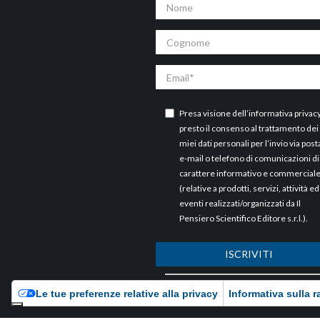
Nome
Cognome
Email
Presa visione dell’
informativa privac
presto il consenso al trattamento dei
miei dati personali per l’invio via post
e-mail o telefono di comunicazioni di
carattere informativo e commercial
(relative a prodotti, servizi, attività ed
eventi realizzati/organizzati da Il
Pensiero Scientifico Editore s.r.l.).
ISCRIVITI
ARCHIVI
Le tue preferenze relative alla privacy
Informativa sulla r