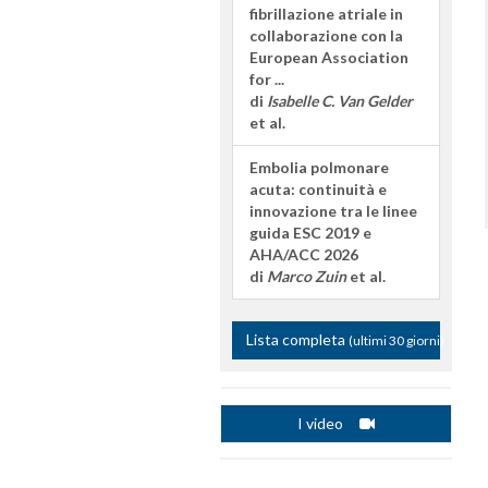
fibrillazione atriale in
collaborazione con la
European Association
for ...
di
Isabelle C. Van Gelder
et al.
Embolia polmonare
acuta: continuità e
innovazione tra le linee
guida ESC 2019 e
AHA/ACC 2026
di
Marco Zuin
et al.
Lista completa
(ultimi 30 giorni)
I video