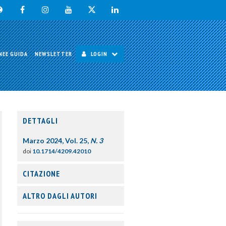
NEE GUIDA
NEWSLETTER
LOGIN
DETTAGLI
Marzo 2024, Vol. 25,
N. 3
doi
10.1714/4209.42010
CITAZIONE
ALTRO DAGLI AUTORI