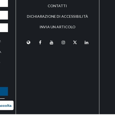
CONTATTI
DICHIARAZIONE DI ACCESSIBILITÀ
INVIA UN ARTICOLO
y
,
a,
e
O
accolta