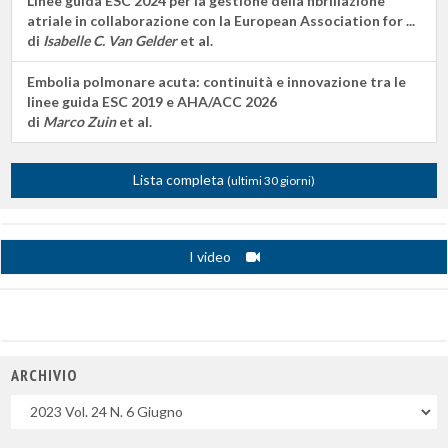
Linee guida ESC 2024 per la gestione della fibrillazione
atriale in collaborazione con la European Association for ...
di
Isabelle C. Van Gelder
et al.
Embolia polmonare acuta: continuità e innovazione tra le
linee guida ESC 2019 e AHA/ACC 2026
di
Marco Zuin
et al.
Lista completa
(ultimi 30 giorni)
I video
ARCHIVIO
Uscite