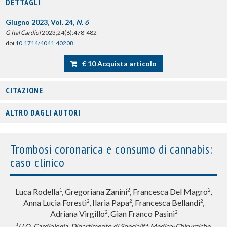
DETTAGLI
Giugno 2023, Vol. 24,
N. 6
G Ital Cardiol
2023;24(6):478-482
doi
10.1714/4041.40208
€ 10 Acquista articolo
CITAZIONE
ALTRO DAGLI AUTORI
Trombosi coronarica e consumo di cannabis:
caso clinico
Luca Rodella
, Gregoriana Zanini
, Francesca Del Magro
,
1
2
2
Anna Lucia Foresti
, Ilaria Papa
, Francesca Bellandi
,
2
2
2
Adriana Virgillo
, Gian Franco Pasini
2
2
1
U.O. Cardiologia, Dipartimento di Specialità Medico-Chirurgiche,