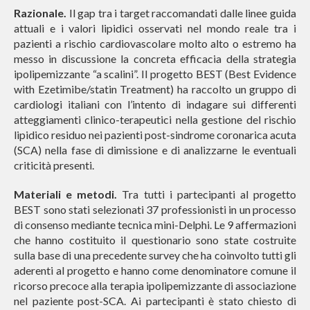
Razionale.
Il gap tra i target raccomandati dalle linee guida
attuali e i valori lipidici osservati nel mondo reale tra i
pazienti a rischio cardiovascolare molto alto o estremo ha
messo in discussione la concreta efficacia della strategia
ipolipemizzante “a scalini”. Il progetto BEST (Best Evidence
with Ezetimibe/statin Treatment) ha raccolto un gruppo di
cardiologi italiani con l’intento di indagare sui differenti
atteggiamenti clinico-terapeutici nella gestione del rischio
lipidico residuo nei pazienti post-sindrome coronarica acuta
(SCA) nella fase di dimissione e di analizzarne le eventuali
criticità presenti.
Materiali e metodi.
Tra tutti i partecipanti al progetto
BEST sono stati selezionati 37 professionisti in un processo
di consenso mediante tecnica mini-Delphi. Le 9 affermazioni
che hanno costituito il questionario sono state costruite
sulla base di una precedente survey che ha coinvolto tutti gli
aderenti al progetto e hanno come denominatore comune il
ricorso precoce alla terapia ipolipemizzante di associazione
nel paziente post-SCA. Ai partecipanti è stato chiesto di