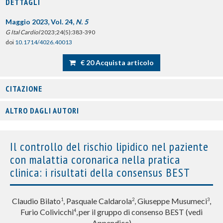
DETTAGLI
Maggio 2023, Vol. 24,
N. 5
G Ital Cardiol
2023;24(5):383-390
doi
10.1714/4026.40013
€ 20 Acquista articolo
CITAZIONE
ALTRO DAGLI AUTORI
Il controllo del rischio lipidico nel paziente
con malattia coronarica nella pratica
clinica: i risultati della consensus BEST
Claudio Bilato
, Pasquale Caldarola
, Giuseppe Musumeci
,
1
2
3
Furio Colivicchi
,
per il gruppo di consenso BEST (vedi
4
Appendice)