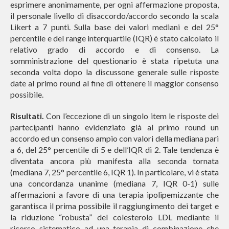
esprimere anonimamente, per ogni affermazione proposta,
il personale livello di disaccordo/accordo secondo la scala
Likert a 7 punti. Sulla base dei valori mediani e del 25°
percentile e del range interquartile (IQR) è stato calcolato il
relativo grado di accordo e di consenso. La
somministrazione del questionario è stata ripetuta una
seconda volta dopo la discussone generale sulle risposte
date al primo round al fine di ottenere il maggior consenso
possibile.
Risultati.
Con l’eccezione di un singolo item le risposte dei
partecipanti hanno evidenziato già al primo round un
accordo ed un consenso ampio con valori della mediana pari
a 6, del 25° percentile di 5 e dell’IQR di 2. Tale tendenza è
diventata ancora più manifesta alla seconda tornata
(mediana 7, 25° percentile 6, IQR 1). In particolare, vi è stata
una concordanza unanime (mediana 7, IQR 0-1) sulle
affermazioni a favore di una terapia ipolipemizzante che
garantisca il prima possibile il raggiungimento dei target e
la riduzione “robusta” del colesterolo LDL mediante il
ricorso sistematico ad una terapia di combinazione che