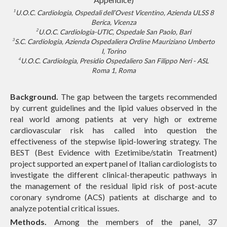
1
U.O.C. Cardiologia, Ospedali dell’Ovest Vicentino, Azienda ULSS 8
Berica, Vicenza
2
U.O.C. Cardiologia-UTIC, Ospedale San Paolo, Bari
3
S.C. Cardiologia, Azienda Ospedaliera Ordine Mauriziano Umberto
I, Torino
4
U.O.C. Cardiologia, Presidio Ospedaliero San Filippo Neri - ASL
Roma 1, Roma
Background.
The gap between the targets recommended
by current guidelines and the lipid values observed in the
real world among patients at very high or extreme
cardiovascular risk has called into question the
effectiveness of the stepwise lipid-lowering strategy. The
BEST (Best Evidence with Ezetimibe/statin Treatment)
project supported an expert panel of Italian cardiologists to
investigate the different clinical-therapeutic pathways in
the management of the residual lipid risk of post-acute
coronary syndrome (ACS) patients at discharge and to
analyze potential critical issues.
Methods.
Among the members of the panel, 37