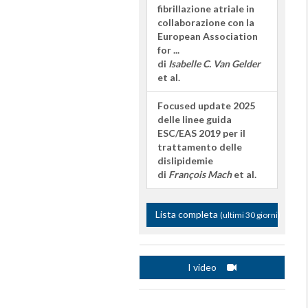
fibrillazione atriale in
collaborazione con la
European Association
for ...
di
Isabelle C. Van Gelder
et al.
Focused update 2025
delle linee guida
ESC/EAS 2019 per il
trattamento delle
dislipidemie
di
François Mach
et al.
Lista completa
(ultimi 30 giorni)
I video