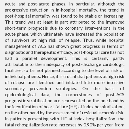
acute and post-acute phases. In particular, although the
progressive reduction in in-hospital mortality, the trend in
post-hospital mortality was found to be stable or increasing.
This trend was at least in part attributed to the improved
short-term prognosis due to coronary interventions in the
acute phase, which ultimately have increased the population
of survivors at high risk of relapse. Thus, while hospital
management of ACS has shown great progress in terms of
diagnostic and therapeutic efficacy, post-hospital care has not
had a parallel development. This is certainly partly
attributable to the inadequacy of post-discharge cardiologic
facilities, so far not planned according to the level of risk of
individual patients. Hence, it is crucial that patients at high risk
of relapse are identified and initiated into more intensive
secondary prevention strategies. On the basis of
epidemiological data, the cornerstones of post-ACS
prognostic stratification are represented on the one hand by
the identification of heart failure (HF) at index hospitalization,
on the other hand by the assessment of residual ischemic risk.
In patients presenting with HF at index hospitalization, the
fatal rehospitalization rate increases by 0.90% per year from