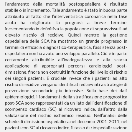
l’andamento della mortalità post­ospedaliera è risultato
stabile o in incremento. Tale andamento è stato in buona parte
attribuito al fatto che l’interventistica coronarica nella fase
acuta ha migliorato la prognosi a breve termine,
incrementando in definitiva la popolazione di sopravvissuti ad
elevato rischio di recidive. Quindi mentre la gestione
ospedaliera delle SCA ha mostrato un grande progresso in
termini di efficacia diagnostico-terapeutica, l’assistenza post-
ospedaliera non ha avuto uno sviluppo parallelo. Ciò è in parte
certamente attribuibile all’inadeguatezza e alla scarsa
applicazione di appropriati percorsi cardiologici post-
dimissione, finora non costruiti in funzione del livello di rischio
dei singoli pazienti. È cruciale invece che i pazienti ad alto
rischio di recidive vengano identificati ed avviati a strategie di
prevenzione secondarie più intensive. Sulla base dei dati
epidemiologici, i fondamenti della stratificazione prognostica
post-SCA sono rappresentati da un lato dall’identificazione di
scompenso cardiaco (SC) al ricovero indice, dall’altro dalla
valutazione del rischio ischemico residuo. Nell’analisi delle
schede di dimissione ospedaliera nel decennio 2001-2011, nei
pazienti con SC al ricovero indice, il tasso di riospedalizzazione