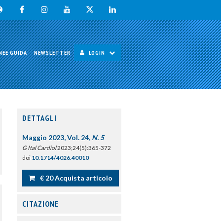
NEE GUIDA
NEWSLETTER
LOGIN
DETTAGLI
Maggio 2023, Vol. 24,
N. 5
G Ital Cardiol
2023;24(5):365-372
doi
10.1714/4026.40010
€ 20 Acquista articolo
CITAZIONE