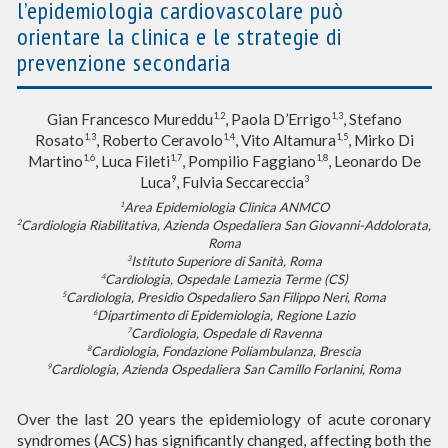
l’epidemiologia cardiovascolare può
orientare la clinica e le strategie di
prevenzione secondaria
1,2
1,3
Gian Francesco Mureddu
, Paola D’Errigo
, Stefano
1,3
1,4
1,5
Rosato
, Roberto Ceravolo
, Vito Altamura
, Mirko Di
1,6
1,7
1,8
Martino
, Luca Fileti
, Pompilio Faggiano
, Leonardo De
9
3
Luca
, Fulvia Seccareccia
Area Epidemiologia Clinica ANMCO
1
Cardiologia Riabilitativa, Azienda Ospedaliera San Giovanni-Addolorata,
2
Roma
Istituto Superiore di Sanità, Roma
3
Cardiologia, Ospedale Lamezia Terme (CS)
4
Cardiologia, Presidio Ospedaliero San Filippo Neri, Roma
5
Dipartimento di Epidemiologia, Regione Lazio
6
Cardiologia, Ospedale di Ravenna
7
Cardiologia, Fondazione Poliambulanza, Brescia
8
Cardiologia, Azienda Ospedaliera San Camillo Forlanini, Roma
9
Over the last 20 years the epidemiology of acute coronary
syndromes (ACS) has significantly changed, affecting both the