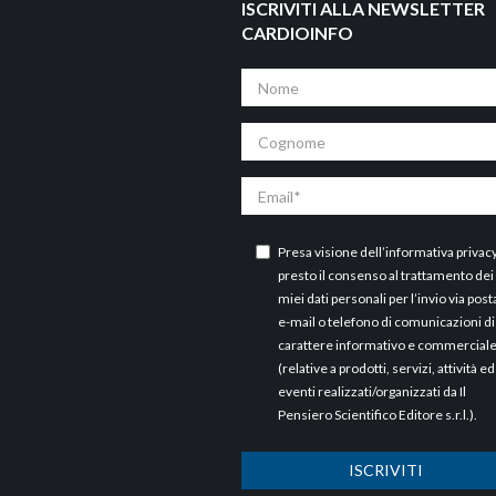
ISCRIVITI ALLA NEWSLETTER
CARDIOINFO
Nome
Cognome
Email
Presa visione dell’
informativa privac
presto il consenso al trattamento dei
miei dati personali per l’invio via post
e-mail o telefono di comunicazioni di
carattere informativo e commercial
(relative a prodotti, servizi, attività ed
eventi realizzati/organizzati da Il
Pensiero Scientifico Editore s.r.l.).
ISCRIVITI