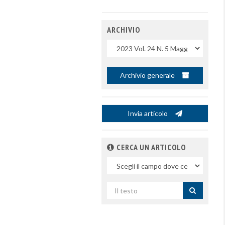
ARCHIVIO
Uscite
Archivio generale
Invia articolo
CERCA UN ARTICOLO
Nel
campo
Cerca
per
titolo