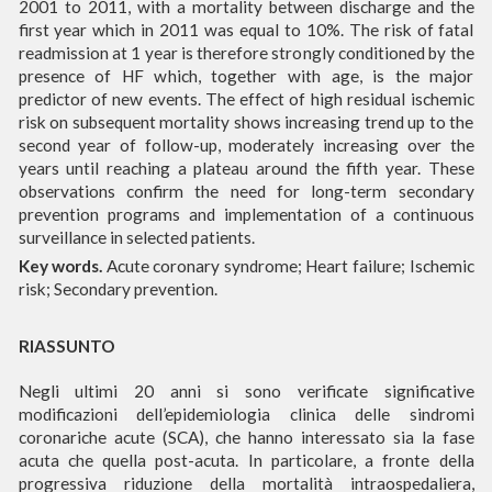
2001 to 2011, with a mortality between discharge and the
first year which in 2011 was equal to 10%. The risk of fatal
readmission at 1 year is therefore strongly conditioned by the
presence of HF which, together with age, is the major
predictor of new events. The effect of high residual ischemic
risk on subsequent mortality shows increasing trend up to the
second year of follow-up, moderately increasing over the
years until reaching a plateau around the fifth year. These
observations confirm the need for long-term secondary
prevention programs and implementation of a continuous
surveillance in selected patients.
Key words.
Acute coronary syndrome; Heart failure; Ischemic
risk; Secondary prevention.
RIASSUNTO
Negli ultimi 20 anni si sono verificate significative
modificazioni dell’epidemiologia clinica delle sindromi
coronariche acute (SCA), che hanno interessato sia la fase
acuta che quella post-acuta. In particolare, a fronte della
progressiva riduzione della mortalità intraospedaliera,