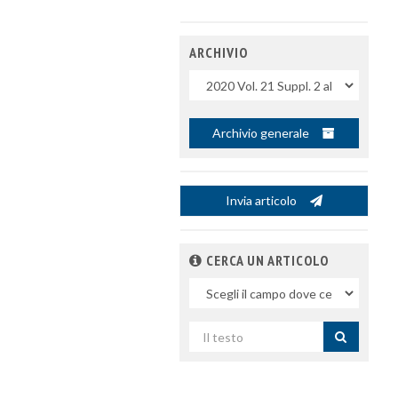
ARCHIVIO
Uscite
Archivio generale
Invia articolo
CERCA UN ARTICOLO
Nel
campo
Cerca
per
titolo