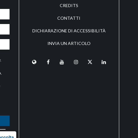
CREDITS
CONTATTI
DICHIARAZIONE DI ACCESSIBILITÀ
INVIA UN ARTICOLO
y
,
a,
e
O
accolta