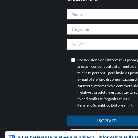
Nome
Cognome
Email
Presa visione dell’
informativa privac
presto il consenso al trattamento dei
miei dati personali per l’invio via post
e-mail o telefono di comunicazioni di
carattere informativo e commercial
(relative a prodotti, servizi, attività ed
eventi realizzati/organizzati da Il
Pensiero Scientifico Editore s.r.l.).
ISCRIVITI
ARCHIVI
Le tue preferenze relative alla privacy
Informativa sulla r