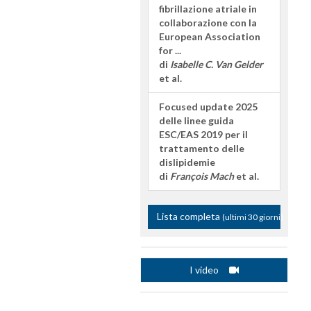
fibrillazione atriale in
collaborazione con la
European Association
for ...
di
Isabelle C. Van Gelder
et al.
Focused update 2025
delle linee guida
ESC/EAS 2019 per il
trattamento delle
dislipidemie
di
François Mach
et al.
Lista completa
(ultimi 30 giorni)
I video