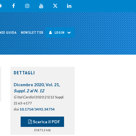
NEE GUIDA
NEWSLETTER
LOGIN
DETTAGLI
Dicembre 2020, Vol. 21,
Suppl. 2 al N. 12
G Ital Cardiol
2020;21(12 Suppl.
2):e3-e177
doi
10.1714/3492.34754
Scarica il PDF
(5.871,2 kb)