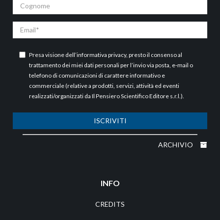
Cognome
Email
Presa visione dell’
informativa privacy
, presto il consenso al
trattamento dei miei dati personali per l’invio via posta, e-mail o
telefono di comunicazioni di carattere informativo e
commerciale (relative a prodotti, servizi, attività ed eventi
realizzati/organizzati da Il Pensiero Scientifico Editore s.r.l.).
ISCRIVITI
ARCHIVIO
INFO
CREDITS