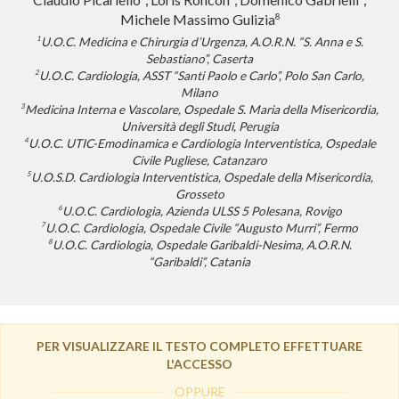
Michele Massimo Gulizia
8
1
U.O.C. Medicina e Chirurgia d’Urgenza, A.O.R.N. “S. Anna e S.
Sebastiano”, Caserta
2
U.O.C. Cardiologia, ASST “Santi Paolo e Carlo”, Polo San Carlo,
Milano
3
Medicina Interna e Vascolare, Ospedale S. Maria della Misericordia,
Università degli Studi, Perugia
4
U.O.C. UTIC-Emodinamica e Cardiologia Interventistica, Ospedale
Civile Pugliese, Catanzaro
5
U.O.S.D. Cardiologia Interventistica, Ospedale della Misericordia,
Grosseto
6
U.O.C. Cardiologia, Azienda ULSS 5 Polesana, Rovigo
7
U.O.C. Cardiologia, Ospedale Civile “Augusto Murri”, Fermo
8
U.O.C. Cardiologia, Ospedale Garibaldi-Nesima, A.O.R.N.
“Garibaldi”, Catania
PER VISUALIZZARE IL TESTO COMPLETO EFFETTUARE
L'ACCESSO
OPPURE