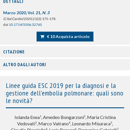
DETTAGLI
Marzo 2020, Vol. 21,
N. 3
G Ital Cardiol
2020;21(3):175-178
doi
10.1714/3306.32765
€ 10 Acquista articolo
CITAZIONE
ALTRO DAGLI AUTORI
Linee guida ESC 2019 per la diagnosi e la
gestione dell’embolia polmonare: quali sono
le novità?
Iolanda Enea
, Amedeo Bongarzoni
, Maria Cristina
1
2
Vedovati
, Marco Vatrano
, Leonardo Misuraca
,
3
4
5
Claudio Picariello
, Loris Roncon
, Domenico Gabrielli
,
6
6
7